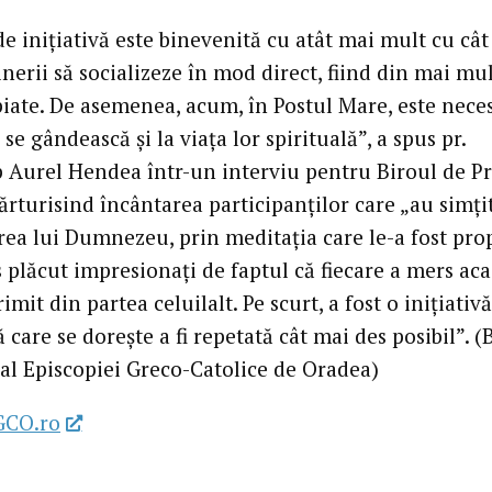
de inițiativă este binevenită cu atât mai mult cu cât
inerii să socializeze în mod direct, fiind din mai mu
iate. De asemenea, acum, în Postul Mare, este nece
ă se gândească și la viața lor spirituală”, a spus pr.
 Aurel Hendea într-un interviu pentru Biroul de P
rturisind încântarea participanților care „au simți
rea lui Dumnezeu, prin meditația care le-a fost prop
 plăcut impresionați de faptul că fiecare a mers aca
imit din partea celuilalt. Pe scurt, a fost o inițiativă
care se dorește a fi repetată cât mai des posibil”. (
 al Episcopiei Greco-Catolice de Oradea)
GCO.ro