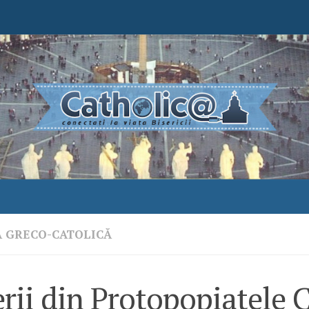
A GRECO-CATOLICĂ
rii din Protopopiatele C