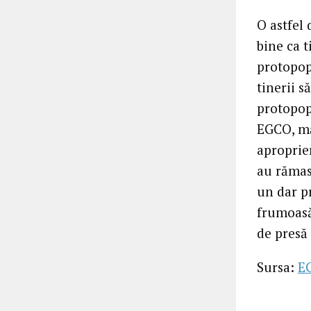
O astfel 
bine ca t
protopop
tinerii s
protopop
EGCO, mă
aproprie
au rămas
un dar pr
frumoasă 
de presă
Sursa:
E