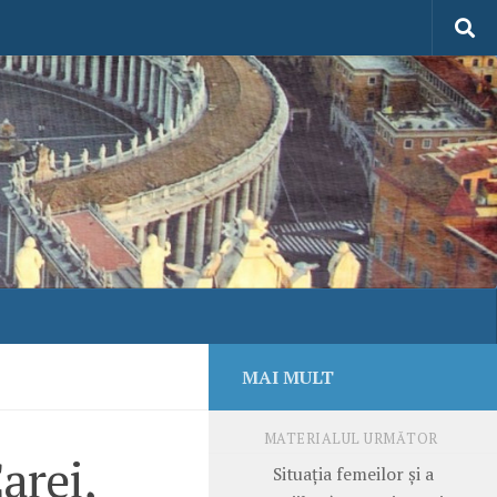
MAI MULT
MATERIALUL URMĂTOR
arei,
Situația femeilor și a