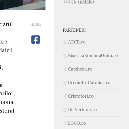
1221)].
(detalii)
riatul
SHARE
PARTENERI
are.
ARCB.ro
Maicii
BisericaRomanaUnita.ro
i,
Cateheza.ro
Credinta-Catolica.ro
 a
orilor,
Cristofori.ro
amona
DeiVerbum.ro
storal
n
EGCO.ro