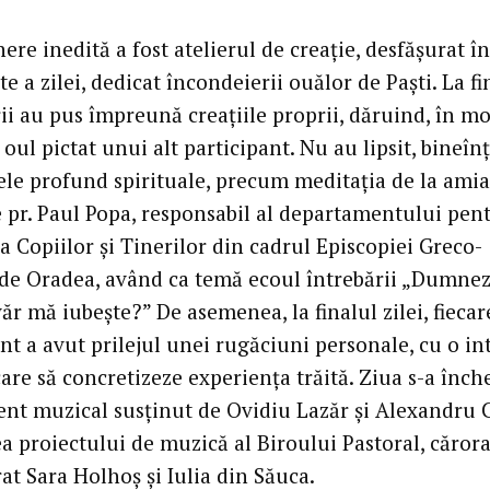
re inedită a fost atelierul de creație, desfășurat în
e a zilei, dedicat încondeierii ouălor de Paști. La fi
rii au pus împreună creațiile proprii, dăruind, în m
 oul pictat unui alt participant. Nu au lipsit, bineîn
e profund spirituale, precum meditația de la amia
e pr. Paul Popa, responsabil al departamentului pen
a Copiilor și Tinerilor din cadrul Episcopiei Greco-
 de Oradea, având ca temă ecoul întrebării „Dumne
ăr mă iubește?” De asemenea, la finalul zilei, fiecar
nt a avut prilejul unei rugăciuni personale, cu o in
re să concretizeze experiența trăită. Ziua s-a înch
t muzical susținut de Ovidiu Lazăr și Alexandru C
a proiectului de muzică al Biroului Pastoral, cărora 
at Sara Holhoș și Iulia din Săuca.