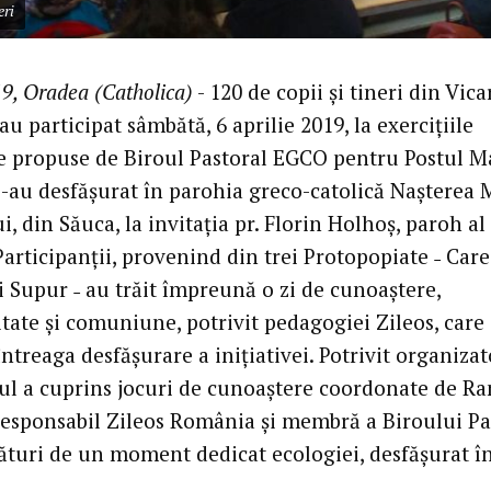
eri
9, Oradea (Catholica)
- 120 de copii și tineri din Vica
au participat sâmbătă, 6 aprilie 2019, la exercițiile
le propuse de Biroul Pastoral EGCO pentru Postul M
s-au desfășurat în parohia greco-catolică Nașterea 
 din Săuca, la invitația pr. Florin Holhoș, paroh al
Participanții, provenind din trei Protopopiate ˗ Care
i Supur ˗ au trăit împreună o zi de cunoaștere,
itate și comuniune, potrivit pedagogiei Zileos, care
întreaga desfășurare a inițiativei. Potrivit organizat
l a cuprins jocuri de cunoaștere coordonate de R
responsabil Zileos România și membră a Biroului Pa
ături de un moment dedicat ecologiei, desfășurat î