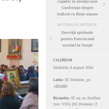
copiilor în atenția unei
Conferințe despre
traficul cu ființe umane
MATERIALUL ANTERIOR
Exerciții spirituale
pentru franciscanii
seculari la Onești
CALENDAR
Sâmbătă, 8 august 2026
Latin:
Sf. Dominic, pr.
(detalii)
Bizantin:
Sf. ep. m. Emilian
(sec. VIII); [Sf. Dominic (†