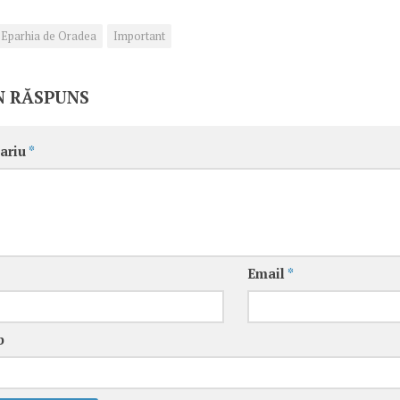
Eparhia de Oradea
Important
N RĂSPUNS
ariu
*
Email
*
b