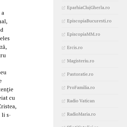
EparhiaClujGherla.ro
 a
EpiscopiaBucuresti.ro
nal,
od
EpiscopiaMM.ro
țeles
ză,
Ercis.ro
tru
Magisteriu.ro
zeu
Pastoratie.ro
e
ProFamilia.ro
tenție
eiat cu
Radio Vatican
ristea,
RadioMaria.ro
li s-