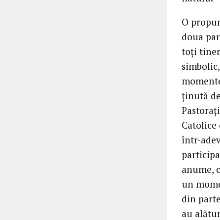
O propune
doua part
toți tine
simbolic,
momentel
ținută d
Pastorați
Catolice
într-adev
participa
anume, ca
un momen
din parte
au alătur