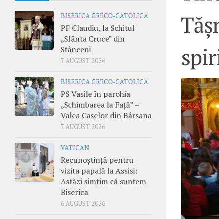
Tășn
BISERICA GRECO-CATOLICĂ
PF Claudiu, la Schitul
„Sfânta Cruce” din
spir
Stânceni
7 AUGUST 2026
BISERICA GRECO-CATOLICĂ
PS Vasile în parohia
„Schimbarea la Față” –
Valea Caselor din Bârsana
7 AUGUST 2026
VATICAN
Recunoștință pentru
vizita papală la Assisi:
Astăzi simțim că suntem
Biserica
6 AUGUST 2026