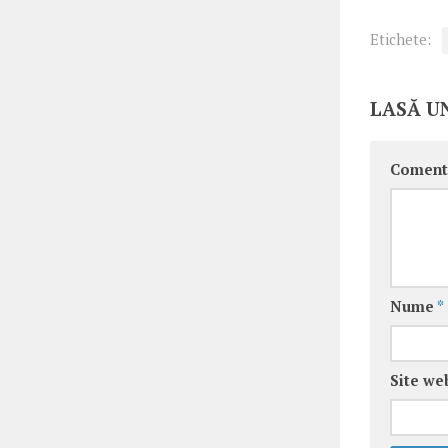
Etichete:
LASĂ U
Coment
Nume
*
Site we