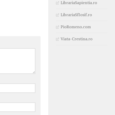
LibrariaSapientia.ro
LibrariaSfIosif.ro
PioRomeno.com
Viata-Crestina.ro