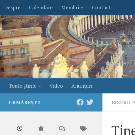
Despre
Calendare
Membri
Contact
Skip to content
Toate ştirile
Video
Anunţuri
BISERIC
URMĂREȘTE:
Tine