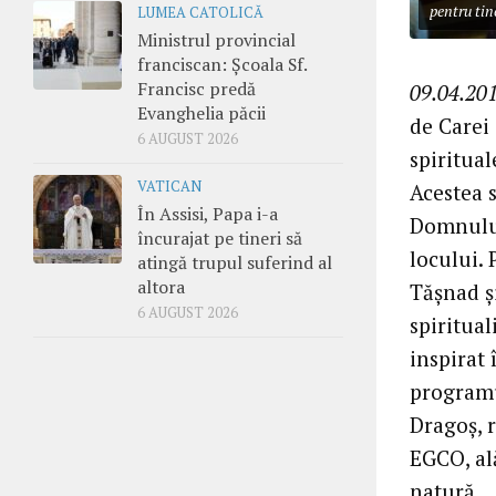
pentru tin
LUMEA CATOLICĂ
Ministrul provincial
franciscan: Școala Sf.
Francisc predă
09.04.201
Evanghelia păcii
de Carei 
6 AUGUST 2026
spiritua
VATICAN
Acestea 
În Assisi, Papa i-a
Domnului,
încurajat pe tineri să
locului. 
atingă trupul suferind al
altora
Tășnad ș
6 AUGUST 2026
spiritual
inspirat 
programu
Dragoș, 
EGCO, al
natură.