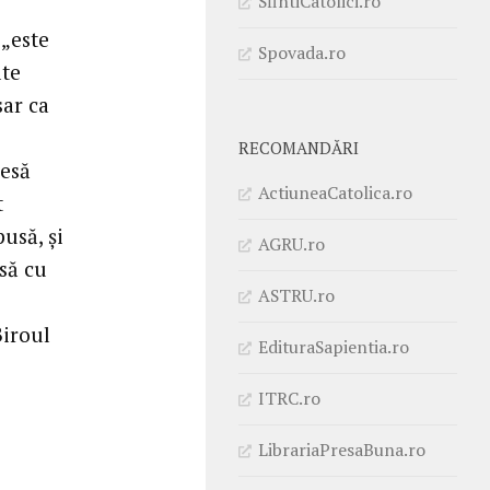
SfintiCatolici.ro
 „este
Spovada.ro
lte
sar ca
RECOMANDĂRI
resă
ActiuneaCatolica.ro
t
usă, și
AGRU.ro
să cu
ASTRU.ro
Biroul
EdituraSapientia.ro
ITRC.ro
LibrariaPresaBuna.ro