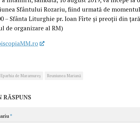
iunea Sfântului Rozariu, fiind urmată de momentul 
00 – Sfânta Liturghie pr. Ioan Fîrte și preoții din țară
ul de organizare al RM)
piscopiaMM.ro
Eparhia de Maramureș
Reuniunea Mariană
N RĂSPUNS
ariu
*