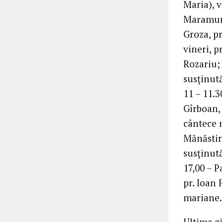
Maria), v
Maramure
Groza, p
vineri, 
Rozariu; 
susținută
11 – 11.3
Gîrboan,
cântece 
Mănăstir
susținută
17,00 – P
pr. Ioan 
mariane.
Ultima zi