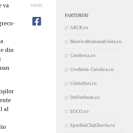
e va
SHARE
PARTENERI
greco-
ARCB.ro
ta
BisericaRomanaUnita.ro
le din
Cateheza.ro
i
Ioan
Credinta-Catolica.ro
Cristofori.ro
oșilor
DeiVerbum.ro
mente
l al
EGCO.ro
EparhiaClujGherla.ro
dio