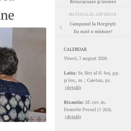
Reîncarnare și înviere
ane
MATERIALUL ANTERIOR
Campusul la Horgești:
Eu sunt o misiune!
CALENDAR
Vineri, 7 august 2026
Latin:
Ss. Sixt al II-lea, pp.
şi îns., m. ; Caietan, pr.
(detalii)
Bizantin:
Sf. cuv. m.
Dometie Persul († 262).
(detalii)