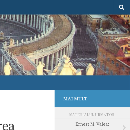
MAI MULT
MATERIALUL URMĂTOR
rea
Ernest M. Valea: