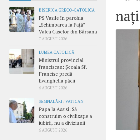
naț
BISERICA GRECO-CATOLICĂ
PS Vasile în parohia
„Schimbarea la Față” –
Valea Caselor din Bârsana
7 AUGUST 2026
LUMEA CATOLICĂ
Ministrul provincial
franciscan: Școala Sf.
Francisc predă
Evanghelia păcii
6 AUGUST 2026
SEMNALĂRI
/
VATICAN
Papa la Assisi: Să
construim o civilizație a
iubirii, nu a diviziunii
6 AUGUST 2026