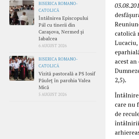
BISERICA ROMANO-
03.08.201
CATOLICĂ
desfășura
Întâlnirea Episcopului
Reuniune
Pál cu tinerii din
Carașova, Nermed și
catolică 
Iabalcea
Lucaciu, 
6 AUGUST 2026
eparhial
BISERICA ROMANO-
acest an 
CATOLICĂ
Dumnezeu
Vizită pastorală a PS Iosif
2,5).
Păuleț în parohia Valea
Mică
Întâlnire
5 AUGUST 2026
care nu 
de recule
întâlniri
arhierea