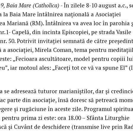
9, Baia Mare (Catholica)
- În zilele 8-10 august a.c., s
 la Baia Mare întâlnirea națională a Asociației
a Mariană (RM). Întâlnirea va avea loc în parohia 
nr.1- Capelă, din incinta Episcopiei, pe strada Vasile
nr. 50. Potrivit invitației semnată de către președin
ă a asociației, Mirela Coman, tema pentru meditații
este: „Fecioara ascultătoare, model pentru copiii lu
”, iar motoul ales: „Faceți tot ce vă va spune El” (
a se adresează tuturor marianiștilor, dar și credinci
fac parte din asociație, însă doresc să petreacă mo
gere și rugăciune în aceste zile. Programul spiritua
i pentru prima zi este: ora 18.00 – Sfânta Liturghie
scă și Cuvânt de deschidere (transmise live prin Ra