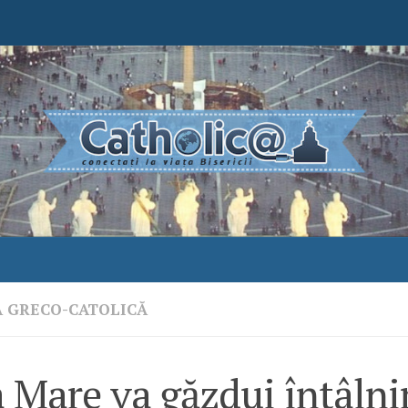
A GRECO-CATOLICĂ
 Mare va găzdui întâlni