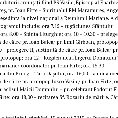
orbitorii anunțați fiind PS Vasile, Episcop al Eparhie
ș, pr. Ioan Fîrte – Spiritualul RM Maramureș, Ange
reședinta la nivel național a Reuniunii Mariane. A d
programul include: ora 7.15 – rugăciunea Sfântului
ora 8.00 – Sfânta Liturghie; ora 10 – 10.30 – preleger
 de către pr. Ioan Balea/ pr. Emil Gîrboan, protopop
0 – prelegere II, susținută de către pr. Ioan Balea/ pr
 protopop; ora 12 – Rugăciunea „Îngerul Domnului”
mariane/ coordonator pr. Ioan Fîrte; ora 15.30 –
ea din Prilog – Țara Oașului; ora 16,00 – a doua me
 de către pr. protopop Iusco Vasile/ pr. Ioan Fîrte; o
araclisul Maicii Domnului – pr. celebrant Fodorut Fl
Fîrte; ora 18,00 – recitarea Sf. Rozariu de mărire. Câ
 a întâlnirii, sâmbătă, 10 august 2019, va începe la o