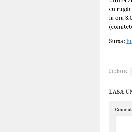
cu rugăc
la ora 8.
(comitet
Sursa:
E
Etichete:
LASĂ U
Coment