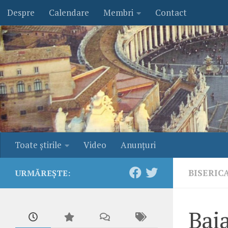
Despre
Calendare
Membri
Contact
Skip to content
Toate ştirile
Video
Anunţuri
BISERIC
URMĂREȘTE:
Baia