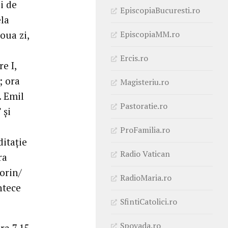
i de
EpiscopiaBucuresti.ro
la
EpiscopiaMM.ro
oua zi,
Ercis.ro
e I,
; ora
Magisteriu.ro
. Emil
Pastoratie.ro
 și
ProFamilia.ro
ditație
Radio Vatican
ra
orin/
RadioMaria.ro
ntece
SfintiCatolici.ro
Spovada.ro
ra 7.15