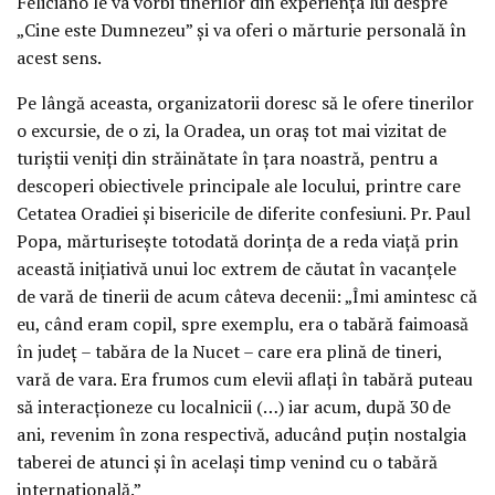
Feliciano le va vorbi tinerilor din experiența lui despre
„Cine este Dumnezeu” și va oferi o mărturie personală în
acest sens.
Pe lângă aceasta, organizatorii doresc să le ofere tinerilor
o excursie, de o zi, la Oradea, un oraș tot mai vizitat de
turiștii veniți din străinătate în țara noastră, pentru a
descoperi obiectivele principale ale locului, printre care
Cetatea Oradiei și bisericile de diferite confesiuni. Pr. Paul
Popa, mărturisește totodată dorința de a reda viață prin
această inițiativă unui loc extrem de căutat în vacanțele
de vară de tinerii de acum câteva decenii: „Îmi amintesc că
eu, când eram copil, spre exemplu, era o tabără faimoasă
în județ – tabăra de la Nucet – care era plină de tineri,
vară de vara. Era frumos cum elevii aflați în tabără puteau
să interacționeze cu localnicii (…) iar acum, după 30 de
ani, revenim în zona respectivă, aducând puțin nostalgia
taberei de atunci și în același timp venind cu o tabără
internațională.”