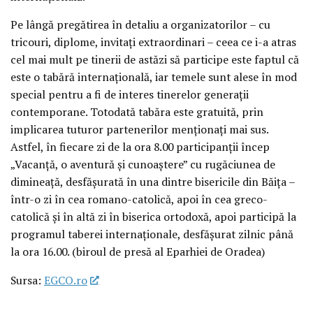
Pe lângă pregătirea în detaliu a organizatorilor – cu
tricouri, diplome, invitați extraordinari – ceea ce i-a atras
cel mai mult pe tinerii de astăzi să participe este faptul că
este o tabără internațională, iar temele sunt alese în mod
special pentru a fi de interes tinerelor generații
contemporane. Totodată tabăra este gratuită, prin
implicarea tuturor partenerilor menționați mai sus.
Astfel, în fiecare zi de la ora 8.00 participanții încep
„Vacanță, o aventură și cunoaștere” cu rugăciunea de
dimineață, desfășurată în una dintre bisericile din Băița –
într-o zi în cea romano-catolică, apoi în cea greco-
catolică și în altă zi în biserica ortodoxă, apoi participă la
programul taberei internaționale, desfășurat zilnic până
la ora 16.00. (biroul de presă al Eparhiei de Oradea)
Sursa:
EGCO.ro