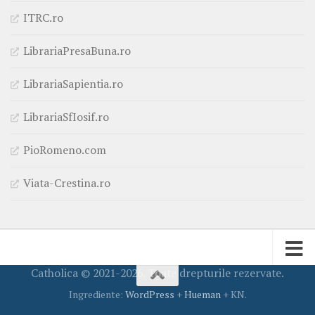
ITRC.ro
LibrariaPresaBuna.ro
LibrariaSapientia.ro
LibrariaSfIosif.ro
PioRomeno.com
Viata-Crestina.ro
Catholica © 2021-2026. Toate drepturile rezervate.
Ingrediente:
WordPress
+
Hueman
+ KN.