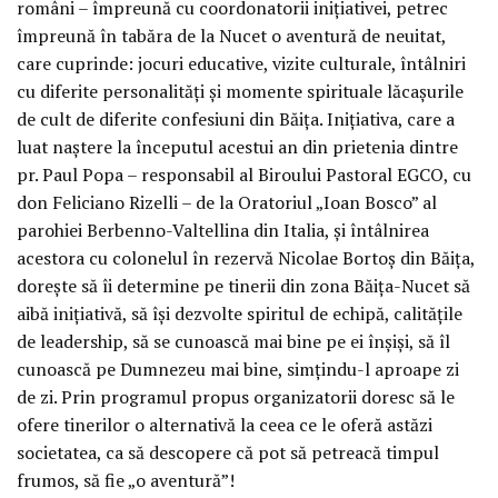
români – împreună cu coordonatorii inițiativei, petrec
împreună în tabăra de la Nucet o aventură de neuitat,
care cuprinde: jocuri educative, vizite culturale, întâlniri
cu diferite personalități și momente spirituale lăcașurile
de cult de diferite confesiuni din Băița. Inițiativa, care a
luat naștere la începutul acestui an din prietenia dintre
pr. Paul Popa – responsabil al Biroului Pastoral EGCO, cu
don Feliciano Rizelli – de la Oratoriul „Ioan Bosco” al
parohiei Berbenno-Valtellina din Italia, și întâlnirea
acestora cu colonelul în rezervă Nicolae Bortoș din Băița,
dorește să îi determine pe tinerii din zona Băița-Nucet să
aibă inițiativă, să își dezvolte spiritul de echipă, calitățile
de leadership, să se cunoască mai bine pe ei înșiși, să îl
cunoască pe Dumnezeu mai bine, simțindu-l aproape zi
de zi. Prin programul propus organizatorii doresc să le
ofere tinerilor o alternativă la ceea ce le oferă astăzi
societatea, ca să descopere că pot să petreacă timpul
frumos, să fie „o aventură”!