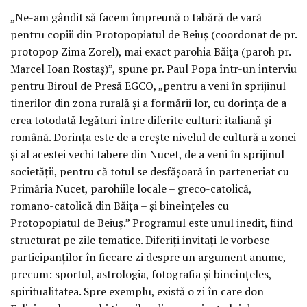
„Ne-am gândit să facem împreună o tabără de vară
pentru copiii din Protopopiatul de Beiuș (coordonat de pr.
protopop Zima Zorel), mai exact parohia Băița (paroh pr.
Marcel Ioan Rostaș)”, spune pr. Paul Popa într-un interviu
pentru Biroul de Presă EGCO, „pentru a veni în sprijinul
tinerilor din zona rurală și a formării lor, cu dorința de a
crea totodată legături între diferite culturi: italiană și
română. Dorința este de a crește nivelul de cultură a zonei
și al acestei vechi tabere din Nucet, de a veni în sprijinul
societății, pentru că totul se desfășoară în parteneriat cu
Primăria Nucet, parohiile locale – greco-catolică,
romano-catolică din Băița – și bineînțeles cu
Protopopiatul de Beiuș.” Programul este unul inedit, fiind
structurat pe zile tematice. Diferiți invitați le vorbesc
participanților în fiecare zi despre un argument anume,
precum: sportul, astrologia, fotografia și bineînțeles,
spiritualitatea. Spre exemplu, există o zi în care don