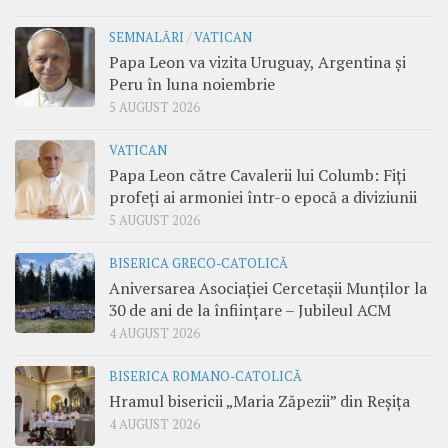
SEMNALĂRI
/
VATICAN
Papa Leon va vizita Uruguay, Argentina și
Peru în luna noiembrie
5 AUGUST 2026
VATICAN
Papa Leon către Cavalerii lui Columb: Fiți
profeți ai armoniei într-o epocă a diviziunii
5 AUGUST 2026
BISERICA GRECO-CATOLICĂ
Aniversarea Asociației Cercetașii Munților la
30 de ani de la înființare – Jubileul ACM
4 AUGUST 2026
BISERICA ROMANO-CATOLICĂ
Hramul bisericii „Maria Zăpezii” din Reșița
4 AUGUST 2026