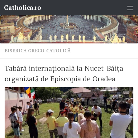
Catholica.ro
Skip to content
BISERICA GRECO-CATOLICĂ
Tabără internațională la Nucet-Băița
organizată de Episcopia de Oradea