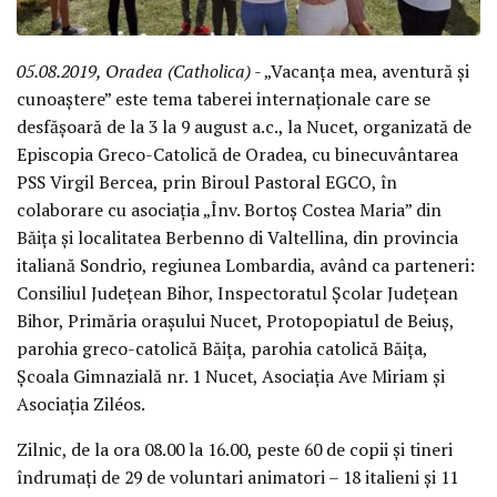
05.08.2019, Oradea (Catholica)
- „Vacanța mea, aventură și
cunoaștere” este tema taberei internaționale care se
desfășoară de la 3 la 9 august a.c., la Nucet, organizată de
Episcopia Greco-Catolică de Oradea, cu binecuvântarea
PSS Virgil Bercea, prin Biroul Pastoral EGCO, în
colaborare cu asociația „Înv. Bortoș Costea Maria” din
Băița și localitatea Berbenno di Valtellina, din provincia
italiană Sondrio, regiunea Lombardia, având ca parteneri:
Consiliul Județean Bihor, Inspectoratul Școlar Județean
Bihor, Primăria orașului Nucet, Protopopiatul de Beiuș,
parohia greco-catolică Băița, parohia catolică Băița,
Școala Gimnazială nr. 1 Nucet, Asociația Ave Miriam și
Asociația Ziléos.
Zilnic, de la ora 08.00 la 16.00, peste 60 de copii și tineri
îndrumați de 29 de voluntari animatori – 18 italieni și 11