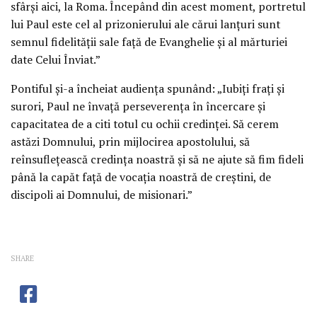
sfârși aici, la Roma. Începând din acest moment, portretul
lui Paul este cel al prizonierului ale cărui lanțuri sunt
semnul fidelității sale față de Evanghelie și al mărturiei
date Celui Înviat.”
Pontiful și-a încheiat audiența spunând: „Iubiți frați și
surori, Paul ne învață perseverența în încercare și
capacitatea de a citi totul cu ochii credinței. Să cerem
astăzi Domnului, prin mijlocirea apostolului, să
reînsuflețească credința noastră și să ne ajute să fim fideli
până la capăt față de vocația noastră de creștini, de
discipoli ai Domnului, de misionari.”
SHARE