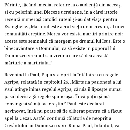
Părinte, făcând imediat referire la o audiență din aceeași
zi cu pelerinii unei Dieceze ucrainene, în a cărei istorie
recentă numeroși catolici ruteni și-au dat viața pentru
Evanghelie. „Martiriul este aerul vieții unui creștin, al unei
comunități creștine. Mereu vor exista martiri printre noi:
acesta este semnalul că mergem pe drumul lui Isus. Este o
binecuvântare a Domnului, ca să existe în poporul lui
Dumnezeu vreunul sau vreuna care să dea această
mărturie a martiriului.”
Revenind la Paul, Papa s-a oprit la întâlnirea cu regele
Agripa, relatată în capitolul 26. „Mărturia pasionată a lui
Paul atinge inima regelui Agripa, căruia îi lipsește numai
pasul decisiv. Și regele spune așa: ‘Încă puțin și mă
convingeai să mă fac creștin!’ Paul este declarat
nevinovat, însă nu poate să fie eliberat pentru că a făcut
apel la Cezar. Astfel continuă călătoria de neoprit a
Cuvântului lui Dumnezeu spre Roma. Paul, înlănțuit, va