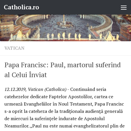
Catholica.ro
Skip to content
VATICAN
Papa Francisc: Paul, martorul suferind
al Celui Înviat
12.12.2019, Vatican (Catholica)
- Continuând seria
catehezelor dedicate Faptelor Apostolilor, cartea ce
urmează Evangheliilor în Noul Testament, Papa Francisc
s-a oprit la cateheza de la tradiționala audiență generală
de miercuri la suferințele îndurate de Apostolul
Neamurilor. „Paul nu este numai evanghelizatorul plin de