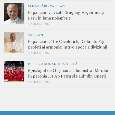
SEMNALĂRI
/
VATICAN
Papa Leon va vizita Uruguay, Argentina și
Peru în luna noiembrie
5 AUGUST 2026
VATICAN
Papa Leon către Cavalerii lui Columb: Fiți
profeți ai armoniei într-o epocă a diviziunii
5 AUGUST 2026
BISERICA ROMANO-CATOLICĂ
Episcopul de Chișinău a administrat Mirului
în parohia „Ss Ap Petru și Paul” din Onești
5 AUGUST 2026