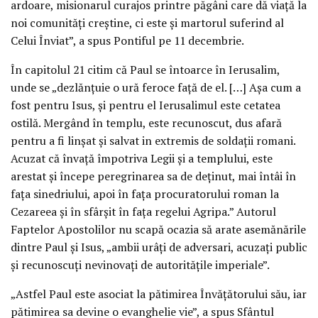
ardoare, misionarul curajos printre păgâni care dă viață la
noi comunități creștine, ci este și martorul suferind al
Celui Înviat”, a spus Pontiful pe 11 decembrie.
În capitolul 21 citim că Paul se întoarce în Ierusalim,
unde se „dezlănțuie o ură feroce față de el. […] Așa cum a
fost pentru Isus, și pentru el Ierusalimul este cetatea
ostilă. Mergând în templu, este recunoscut, dus afară
pentru a fi linșat și salvat in extremis de soldații romani.
Acuzat că învață împotriva Legii și a templului, este
arestat și începe peregrinarea sa de deținut, mai întâi în
fața sinedriului, apoi în fața procuratorului roman la
Cezareea și în sfârșit în fața regelui Agripa.” Autorul
Faptelor Apostolilor nu scapă ocazia să arate asemănările
dintre Paul și Isus, „ambii urâți de adversari, acuzați public
și recunoscuți nevinovați de autoritățile imperiale”.
„Astfel Paul este asociat la pătimirea Învățătorului său, iar
pătimirea sa devine o evanghelie vie”, a spus Sfântul