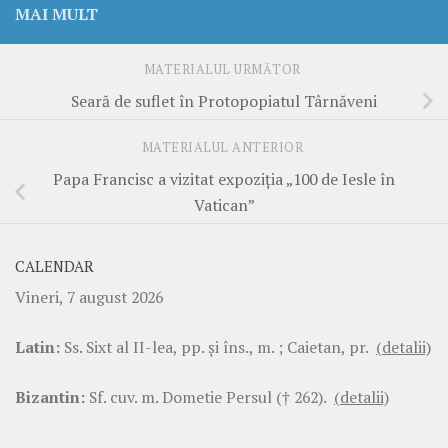
MAI MULT
MATERIALUL URMĂTOR
Seară de suflet în Protopopiatul Târnăveni
MATERIALUL ANTERIOR
Papa Francisc a vizitat expoziția „100 de Iesle în
Vatican”
CALENDAR
Vineri, 7 august 2026
Latin:
Ss. Sixt al II-lea, pp. şi îns., m. ; Caietan, pr.
(detalii)
Bizantin:
Sf. cuv. m. Dometie Persul († 262).
(detalii)