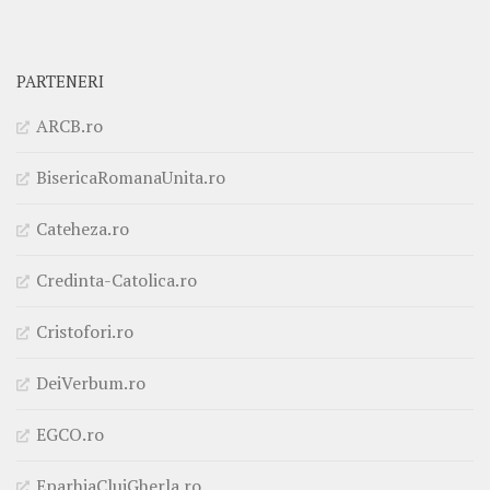
PARTENERI
ARCB.ro
BisericaRomanaUnita.ro
Cateheza.ro
Credinta-Catolica.ro
Cristofori.ro
DeiVerbum.ro
EGCO.ro
EparhiaClujGherla.ro