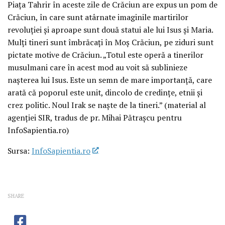
Piața Tahrir în aceste zile de Crăciun are expus un pom de
Crăciun, în care sunt atârnate imaginile martirilor
revoluției și aproape sunt două statui ale lui Isus și Maria.
Mulți tineri sunt îmbrăcați în Moș Crăciun, pe ziduri sunt
pictate motive de Crăciun. „Totul este operă a tinerilor
musulmani care în acest mod au voit să sublinieze
nașterea lui Isus. Este un semn de mare importanță, care
arată că poporul este unit, dincolo de credințe, etnii și
crez politic. Noul Irak se naște de la tineri.” (material al
agenției SIR, tradus de pr. Mihai Pătrașcu pentru
InfoSapientia.ro)
Sursa:
InfoSapientia.ro
SHARE