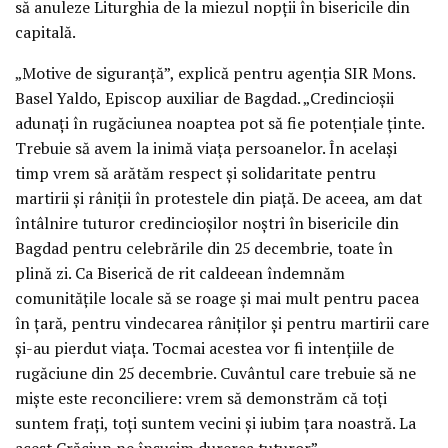
să anuleze Liturghia de la miezul nopții în bisericile din
capitală.
„Motive de siguranță”, explică pentru agenția SIR Mons.
Basel Yaldo, Episcop auxiliar de Bagdad. „Credincioșii
adunați în rugăciunea noaptea pot să fie potențiale ținte.
Trebuie să avem la inimă viața persoanelor. În același
timp vrem să arătăm respect și solidaritate pentru
martirii și râniții în protestele din piață. De aceea, am dat
întâlnire tuturor credincioșilor noștri în bisericile din
Bagdad pentru celebrările din 25 decembrie, toate în
plină zi. Ca Biserică de rit caldeean îndemnăm
comunitățile locale să se roage și mai mult pentru pacea
în țară, pentru vindecarea râniților și pentru martirii care
și-au pierdut viața. Tocmai acestea vor fi intențiile de
rugăciune din 25 decembrie. Cuvântul care trebuie să ne
miște este reconciliere: vrem să demonstrăm că toți
suntem frați, toți suntem vecini și iubim țara noastră. La
acest Crăciun ne însușim durerea tuturor”.