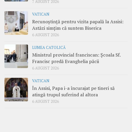
7 AUGUST 2026
VATICAN
Recunoștință pentru vizita papală la Assisi:
Astăzi simțim că suntem Biserica
6 AUGUST 2026
LUMEA CATOLICĂ
Ministrul provincial franciscan: Școala Sf.
Francisc predă Evanghelia păcii
6 AUGUST 2026
VATICAN
În Assisi, Papa i-a încurajat pe tineri să
atingă trupul suferind al altora
6 AUGUST 2026