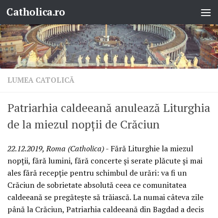
Catholica.ro
Skip to content
LUMEA CATOLICĂ
Patriarhia caldeeană anulează Liturghia
de la miezul nopții de Crăciun
22.12.2019, Roma (Catholica)
- Fără Liturghie la miezul
nopții, fără lumini, fără concerte și serate plăcute și mai
ales fără recepție pentru schimbul de urări: va fi un
Crăciun de sobrietate absolută ceea ce comunitatea
caldeeană se pregătește să trăiască. La numai câteva zile
până la Crăciun, Patriarhia caldeeană din Bagdad a decis