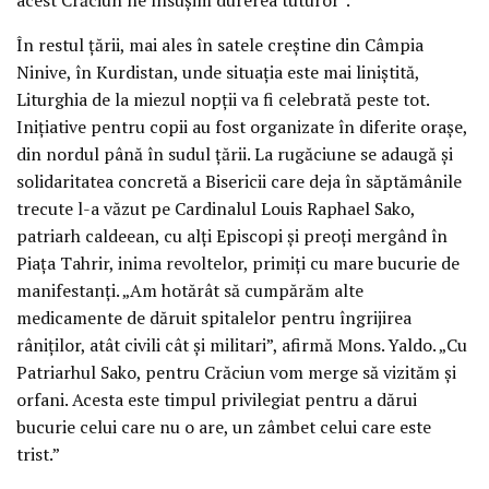
În restul țării, mai ales în satele creștine din Câmpia
Ninive, în Kurdistan, unde situația este mai liniștită,
Liturghia de la miezul nopții va fi celebrată peste tot.
Inițiative pentru copii au fost organizate în diferite orașe,
din nordul până în sudul țării. La rugăciune se adaugă și
solidaritatea concretă a Bisericii care deja în săptămânile
trecute l-a văzut pe Cardinalul Louis Raphael Sako,
patriarh caldeean, cu alți Episcopi și preoți mergând în
Piața Tahrir, inima revoltelor, primiți cu mare bucurie de
manifestanți. „Am hotărât să cumpărăm alte
medicamente de dăruit spitalelor pentru îngrijirea
râniților, atât civili cât și militari”, afirmă Mons. Yaldo. „Cu
Patriarhul Sako, pentru Crăciun vom merge să vizităm și
orfani. Acesta este timpul privilegiat pentru a dărui
bucurie celui care nu o are, un zâmbet celui care este
trist.”