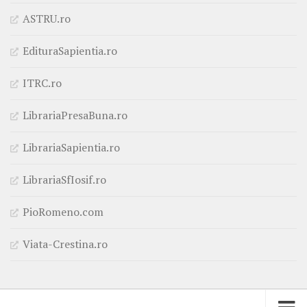
ASTRU.ro
EdituraSapientia.ro
ITRC.ro
LibrariaPresaBuna.ro
LibrariaSapientia.ro
LibrariaSfIosif.ro
PioRomeno.com
Viata-Crestina.ro