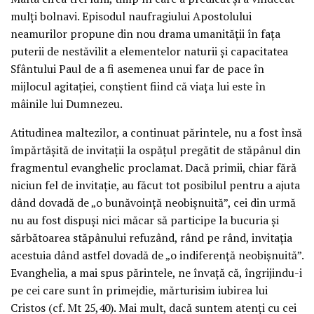
mulți bolnavi. Episodul naufragiului Apostolului
neamurilor propune din nou drama umanității în fața
puterii de nestăvilit a elementelor naturii și capacitatea
Sfântului Paul de a fi asemenea unui far de pace în
mijlocul agitației, conștient fiind că viața lui este în
mâinile lui Dumnezeu.
Atitudinea maltezilor, a continuat părintele, nu a fost însă
împărtășită de invitații la ospățul pregătit de stăpânul din
fragmentul evanghelic proclamat. Dacă primii, chiar fără
niciun fel de invitație, au făcut tot posibilul pentru a ajuta
dând dovadă de „o bunăvoință neobișnuită”, cei din urmă
nu au fost dispuși nici măcar să participe la bucuria și
sărbătoarea stăpânului refuzând, rând pe rând, invitația
acestuia dând astfel dovadă de „o indiferență neobișnuită”.
Evanghelia, a mai spus părintele, ne învață că, îngrijindu-i
pe cei care sunt în primejdie, mărturisim iubirea lui
Cristos (cf. Mt 25,40). Mai mult, dacă suntem atenți cu cei