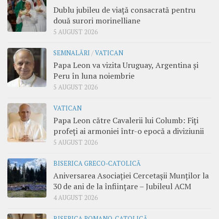
Dublu jubileu de viață consacrată pentru
două surori morinelliane
5 AUGUST 2026
SEMNALĂRI
/
VATICAN
Papa Leon va vizita Uruguay, Argentina și
Peru în luna noiembrie
5 AUGUST 2026
VATICAN
Papa Leon către Cavalerii lui Columb: Fiți
profeți ai armoniei într-o epocă a diviziunii
5 AUGUST 2026
BISERICA GRECO-CATOLICĂ
Aniversarea Asociației Cercetașii Munților la
30 de ani de la înființare – Jubileul ACM
4 AUGUST 2026
BISERICA ROMANO-CATOLICĂ