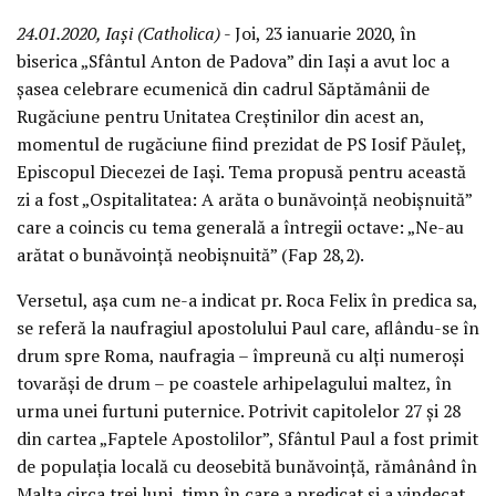
24.01.2020, Iași (Catholica)
- Joi, 23 ianuarie 2020, în
biserica „Sfântul Anton de Padova” din Iași a avut loc a
șasea celebrare ecumenică din cadrul Săptămânii de
Rugăciune pentru Unitatea Creștinilor din acest an,
momentul de rugăciune fiind prezidat de PS Iosif Păuleț,
Episcopul Diecezei de Iași. Tema propusă pentru această
zi a fost „Ospitalitatea: A arăta o bunăvoință neobișnuită”
care a coincis cu tema generală a întregii octave: „Ne-au
arătat o bunăvoință neobișnuită” (Fap 28,2).
Versetul, așa cum ne-a indicat pr. Roca Felix în predica sa,
se referă la naufragiul apostolului Paul care, aflându-se în
drum spre Roma, naufragia – împreună cu alți numeroși
tovarăși de drum – pe coastele arhipelagului maltez, în
urma unei furtuni puternice. Potrivit capitolelor 27 și 28
din cartea „Faptele Apostolilor”, Sfântul Paul a fost primit
de populația locală cu deosebită bunăvoință, rămânând în
Malta circa trei luni, timp în care a predicat și a vindecat