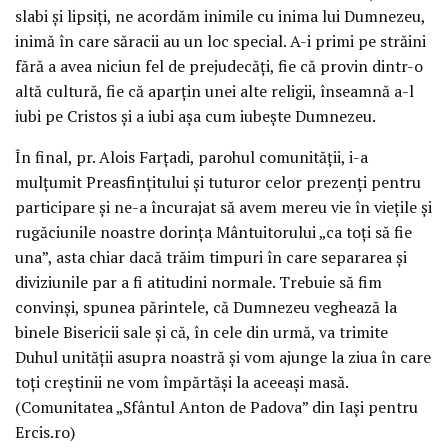
slabi și lipsiți, ne acordăm inimile cu inima lui Dumnezeu,
inimă în care săracii au un loc special. A-i primi pe străini
fără a avea niciun fel de prejudecăți, fie că provin dintr-o
altă cultură, fie că aparțin unei alte religii, înseamnă a-l
iubi pe Cristos și a iubi așa cum iubește Dumnezeu.
În final, pr. Alois Farțadi, parohul comunității, i-a
mulțumit Preasfințitului și tuturor celor prezenți pentru
participare și ne-a încurajat să avem mereu vie în viețile și
rugăciunile noastre dorința Mântuitorului „ca toți să fie
una”, asta chiar dacă trăim timpuri în care separarea și
diviziunile par a fi atitudini normale. Trebuie să fim
convinși, spunea părintele, că Dumnezeu veghează la
binele Bisericii sale și că, în cele din urmă, va trimite
Duhul unității asupra noastră și vom ajunge la ziua în care
toți creștinii ne vom împărtăși la aceeași masă.
(Comunitatea „Sfântul Anton de Padova” din Iași pentru
Ercis.ro)