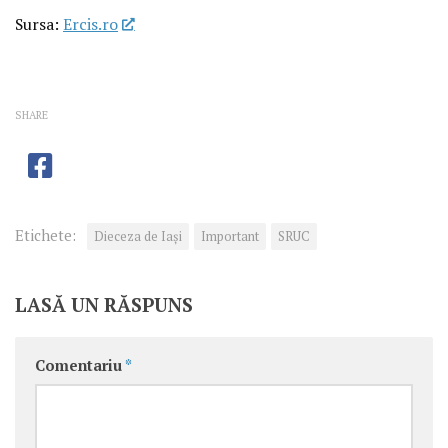
Sursa:
Ercis.ro
SHARE
Etichete:
Dieceza de Iași
Important
SRUC
LASĂ UN RĂSPUNS
Comentariu
*