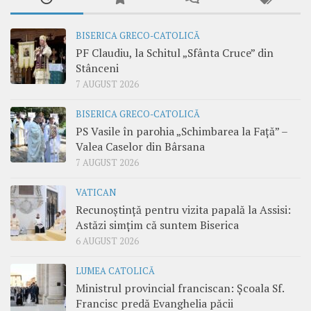
BISERICA GRECO-CATOLICĂ
PF Claudiu, la Schitul „Sfânta Cruce” din
Stânceni
7 AUGUST 2026
BISERICA GRECO-CATOLICĂ
PS Vasile în parohia „Schimbarea la Față” –
Valea Caselor din Bârsana
7 AUGUST 2026
VATICAN
Recunoștință pentru vizita papală la Assisi:
Astăzi simțim că suntem Biserica
6 AUGUST 2026
LUMEA CATOLICĂ
Ministrul provincial franciscan: Școala Sf.
Francisc predă Evanghelia păcii