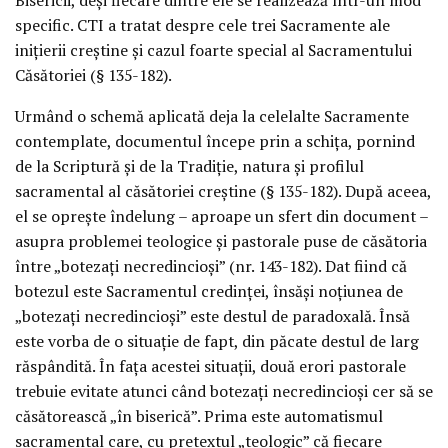
specific. CTI a tratat despre cele trei Sacramente ale
inițierii creștine și cazul foarte special al Sacramentului
Căsătoriei (§ 135-182).
Urmând o schemă aplicată deja la celelalte Sacramente
contemplate, documentul începe prin a schița, pornind
de la Scriptură și de la Tradiție, natura și profilul
sacramental al căsătoriei creștine (§ 135-182). După aceea,
el se oprește îndelung – aproape un sfert din document –
asupra problemei teologice și pastorale puse de căsătoria
între „botezați necredincioși” (nr. 143-182). Dat fiind că
botezul este Sacramentul credinței, însăși noțiunea de
„botezați necredincioși” este destul de paradoxală. Însă
este vorba de o situație de fapt, din păcate destul de larg
răspândită. În fața acestei situații, două erori pastorale
trebuie evitate atunci când botezați necredincioși cer să se
căsătorească „în biserică”. Prima este automatismul
sacramental care, cu pretextul „teologic” că fiecare