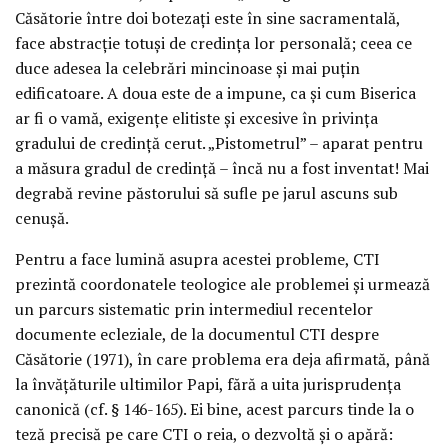
Căsătorie între doi botezați este în sine sacramentală,
face abstracție totuși de credința lor personală; ceea ce
duce adesea la celebrări mincinoase și mai puțin
edificatoare. A doua este de a impune, ca și cum Biserica
ar fi o vamă, exigențe elitiste și excesive în privința
gradului de credință cerut. „Pistometrul” – aparat pentru
a măsura gradul de credință – încă nu a fost inventat! Mai
degrabă revine păstorului să sufle pe jarul ascuns sub
cenușă.
Pentru a face lumină asupra acestei probleme, CTI
prezintă coordonatele teologice ale problemei și urmează
un parcurs sistematic prin intermediul recentelor
documente ecleziale, de la documentul CTI despre
Căsătorie (1971), în care problema era deja afirmată, până
la învățăturile ultimilor Papi, fără a uita jurisprudența
canonică (cf. § 146-165). Ei bine, acest parcurs tinde la o
teză precisă pe care CTI o reia, o dezvoltă și o apără: