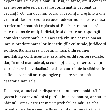
experiența reflexivă a omului. Însă, în fapte, omul concret
are nevoie adesea ca el să fie confirmat și protejat de
credință. Or, din declinul social al credinței creștine și din
vreun alt factor rezultă că acest adevăr nu mai este astăzi
o referință comună împărtășită. Ba chiar, nu numai că el
este respins de mulți indivizi, însă diferite antropologii
complet incompatibile cu această viziune despre om au
impus predominarea lor în instituțiile culturale, juridice și
politice. Banalizarea divorțului, răspândirea unei
mentalități contraceptive, ascunderea diferenței sexuale,
dar, în mod mai radical, și concepția despre sensul vieții
ca realizare individualistă de sine, contribuie la slăbirea în
suflete a viziunii antropologice pe care se sprijină
căsătoria naturală.
De aceea, atunci când dispare credința personală trăită
(acest har care vindecă și perfecționează natura, ar spune
Sfântul Toma), este tot mai improbabil ca mirii să aibă
intenția de a face ceea ce Biserica intenționează să facă