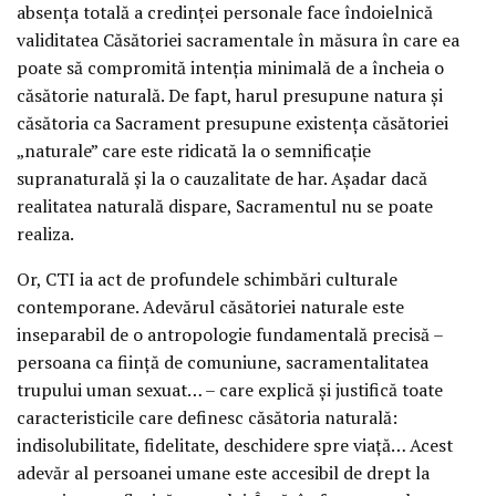
absența totală a credinței personale face îndoielnică
validitatea Căsătoriei sacramentale în măsura în care ea
poate să compromită intenția minimală de a încheia o
căsătorie naturală. De fapt, harul presupune natura și
căsătoria ca Sacrament presupune existența căsătoriei
„naturale” care este ridicată la o semnificație
supranaturală și la o cauzalitate de har. Așadar dacă
realitatea naturală dispare, Sacramentul nu se poate
realiza.
Or, CTI ia act de profundele schimbări culturale
contemporane. Adevărul căsătoriei naturale este
inseparabil de o antropologie fundamentală precisă –
persoana ca ființă de comuniune, sacramentalitatea
trupului uman sexuat… – care explică și justifică toate
caracteristicile care definesc căsătoria naturală:
indisolubilitate, fidelitate, deschidere spre viață… Acest
adevăr al persoanei umane este accesibil de drept la