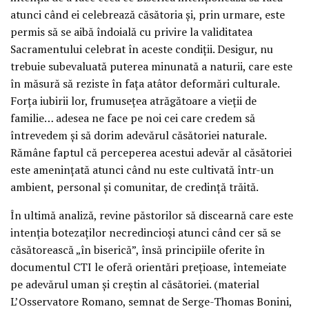
atunci când ei celebrează căsătoria și, prin urmare, este
permis să se aibă îndoială cu privire la validitatea
Sacramentului celebrat în aceste condiții. Desigur, nu
trebuie subevaluată puterea minunată a naturii, care este
în măsură să reziste în fața atâtor deformări culturale.
Forța iubirii lor, frumusețea atrăgătoare a vieții de
familie… adesea ne face pe noi cei care credem să
întrevedem și să dorim adevărul căsătoriei naturale.
Rămâne faptul că perceperea acestui adevăr al căsătoriei
este amenințată atunci când nu este cultivată într-un
ambient, personal și comunitar, de credință trăită.
În ultimă analiză, revine păstorilor să discearnă care este
intenția botezaților necredincioși atunci când cer să se
căsătorească „în biserică”, însă principiile oferite în
documentul CTI le oferă orientări prețioase, întemeiate
pe adevărul uman și creștin al căsătoriei. (material
L’Osservatore Romano, semnat de Serge-Thomas Bonini,