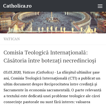
Catholica.ro
Skip to content
VATICAN
Comisia Teologică Internațională:
Căsătoria între botezați necredincioși
03.03.2020, Vatican (Catholica)
- La sfârșitul ultimilor șase
ani, Comisia Teologică Internațională (CTI) a publicat un
ultim document despre Reciprocitatea între credință și
Sacramente în economia sacramentală. O parte relevantă
a textului este dedicată unei probleme teologice ale cărei
consecințe pastorale nu sunt fără interes: valoarea