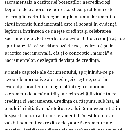
sacramentală a căsătoriei botezaților necredincioși.
Departe de o abordare pur cazuistică, problema este
inserată în cadrul teologic amplu al unui document a
cărui intenție fundamentală este să scoată în evidență
legătura intrinsecă ce unește credința și celebrarea
Sacramentelor. Este vorba de a evita atât o credință așa de
spiritualizată, că se eliberează de viața eclezială și de
practica sacramentală, cât și o concepție „magică” a
Sacramentelor, dezlegată de viața de credință.
Primele capitole ale documentului, sprijinindu-se pe
izvoarele normative ale credinței creștine, scot în
evidență caracterul dialogal al întregii economii
sacramentale a mântuirii și a reciprocității vitale între
credință și Sacramente. Credința ca răspuns, sub har, al
omului la inițiativa mântuitoare a lui Dumnezeu intră în
însăși structura actului sacramental. Acest lucru este
valabil pentru fiecare din cele șapte Sacramente ale
Bisericii, deși fiecare dintre ele se realizează într-un mod