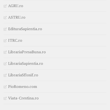
AGRU.ro
ASTRU.ro
EdituraSapientia.ro
ITRC.ro
LibrariaPresaBuna.ro
LibrariaSapientia.ro
LibrariaSfIosif.ro
PioRomeno.com
Viata-Crestina.ro