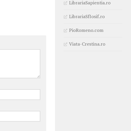
LibrariaSapientia.ro
LibrariaSfIosif.ro
PioRomeno.com
Viata-Crestina.ro