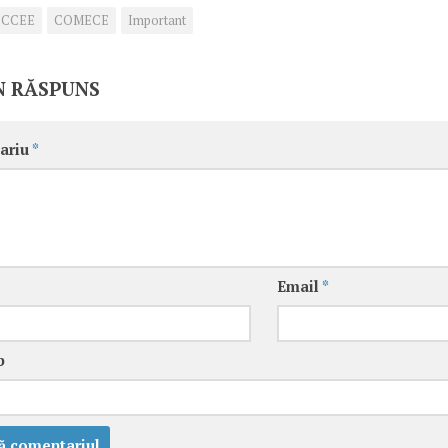
CCEE
COMECE
Important
N RĂSPUNS
ariu
*
Email
*
b