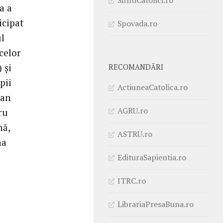
a a
icipat
Spovada.ro
ul
celor
 și
RECOMANDĂRI
pii
ActiuneaCatolica.ro
Jan
AGRU.ro
ru
nă,
ASTRU.ro
na
EdituraSapientia.ro
ITRC.ro
LibrariaPresaBuna.ro