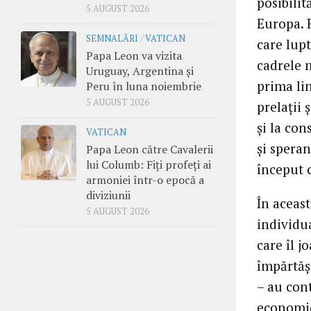
posibilit
5 AUGUST 2026
Europa. R
SEMNALĂRI
/
VATICAN
care lupt
Papa Leon va vizita
cadrele m
Uruguay, Argentina și
prima lin
Peru în luna noiembrie
5 AUGUST 2026
prelații 
și la co
VATICAN
și spera
Papa Leon către Cavalerii
lui Columb: Fiți profeți ai
început 
armoniei într-o epocă a
diviziunii
În aceast
5 AUGUST 2026
individua
care îl j
împărtăși
– au cont
economic