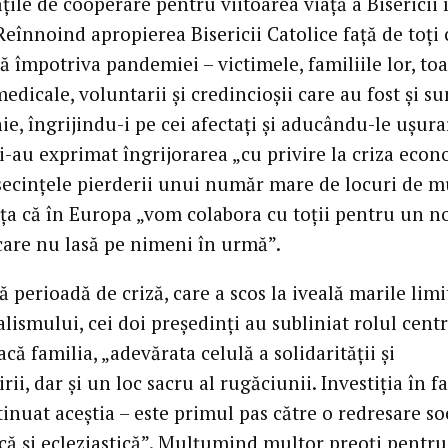
ățile de cooperare pentru viitoarea viață a Bisericii 
eînnoind apropierea Bisericii Catolice față de toți 
ă împotriva pandemiei – victimele, familiile lor, to
edicale, voluntarii și credincioșii care au fost și su
ie, îngrijindu-i pe cei afectați și aducându-le ușurar
și-au exprimat îngrijorarea „cu privire la criza eco
nsecințele pierderii unui număr mare de locuri de 
nța că în Europa „vom colabora cu toții pentru un n
care nu lasă pe nimeni în urmă”.
ă perioadă de criză, care a scos la iveală marile limi
lismului, cei doi președinți au subliniat rolul centr
oacă familia, „adevărata celulă a solidarității și
rii, dar și un loc sacru al rugăciunii. Investiția în f
inuat aceștia – este primul pas către o redresare soc
ă și ecleziastică”. Mulțumind multor preoți pentru