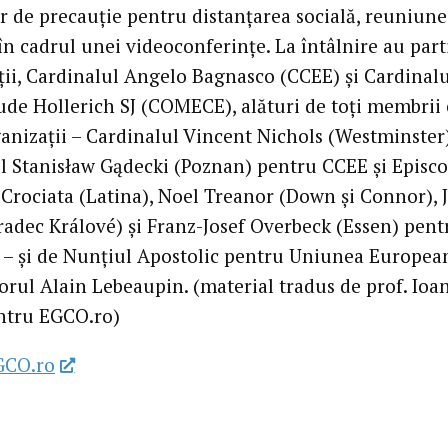
r de precauție pentru distanțarea socială, reuniune
în cadrul unei videoconferințe. La întâlnire au part
ții, Cardinalul Angelo Bagnasco (CCEE) și Cardinal
ude Hollerich SJ (COMECE), alături de toți membrii 
anizații – Cardinalul Vincent Nichols (Westminster)
l Stanisław Gądecki (Poznan) pentru CCEE și Episco
Crociata (Latina), Noel Treanor (Down și Connor), 
radec Králové) și Franz-Josef Overbeck (Essen) pent
 și de Nunțiul Apostolic pentru Uniunea Europea
rul Alain Lebeaupin. (material tradus de prof. Ioa
ntru EGCO.ro)
GCO.ro