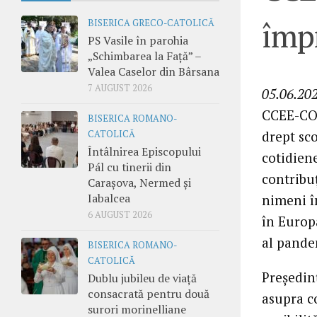
împ
BISERICA GRECO-CATOLICĂ
PS Vasile în parohia
„Schimbarea la Față” –
Valea Caselor din Bârsana
7 AUGUST 2026
05.06.202
CCEE-COM
BISERICA ROMANO-
drept sc
CATOLICĂ
Întâlnirea Episcopului
cotidiene
Pál cu tinerii din
contribuț
Carașova, Nermed și
Iabalcea
nimeni în
6 AUGUST 2026
în Europa
al pande
BISERICA ROMANO-
CATOLICĂ
Președin
Dublu jubileu de viață
consacrată pentru două
asupra co
surori morinelliane