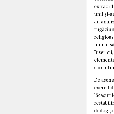
extraord
unii și-a
au anali
rugăciun
religioas
numai să
Bisericii
elementul
care util
De aseme
exercitat
lăcașuril
restabili
dialog ș