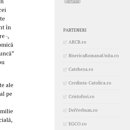
în
(detalii)
cei
ate
nt în
PARTENERI
e -,
ARCB.ro
nomică
muncă”
BisericaRomanaUnita.ro
ou
Cateheza.ro
Credinta-Catolica.ro
te ale
al pe
Cristofori.ro
DeiVerbum.ro
amilie
ială,
EGCO.ro