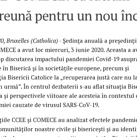
reună pentru un nou în
0, Bruxelles (Catholica)
- Ședința anuală a președinți
ECE a avut loc miercuri, 3 iunie 2020. Aceasta a a
op discutarea impactului pandemiei Covid-19 asupra
 în Biserică și în societățile europene, precum și
ia Bisericii Catolice la „recuperarea justă care nu l
 urmă”. În centrul dezbaterii s-au aflat situația Bise
 și perspectivele viitoare ale acesteia în contextul c
miei cauzate de virusul SARS-CoV-19.
țiile CCEE și COMECE au analizat efectele pandemi
munităților noastre civile și bisericești și au identi