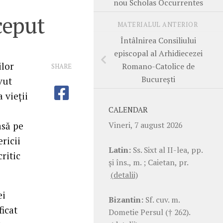
nou Scholas Occurrentes
ceput
MATERIALUL ANTERIOR
Întâlnirea Consiliului
episcopal al Arhidiecezei
ilor
Romano-Catolice de
SHARE
București
vut
 vieții
CALENDAR
Vineri, 7 august 2026
asă pe
ricii
Latin:
Ss. Sixt al II-lea, pp.
ritic
şi îns., m. ; Caietan, pr.
(detalii)
ei
Bizantin:
Sf. cuv. m.
ficat
Dometie Persul († 262).