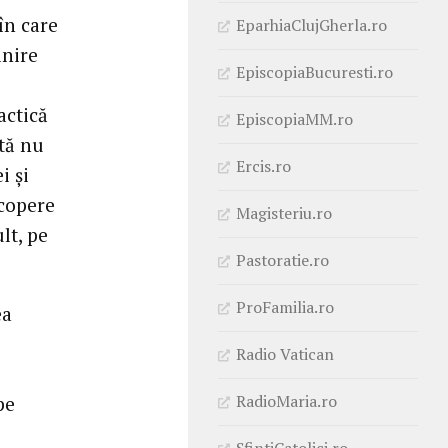
în care
EparhiaClujGherla.ro
lnire
EpiscopiaBucuresti.ro
actică
EpiscopiaMM.ro
ită nu
Ercis.ro
i și
scopere
Magisteriu.ro
lt, pe
Pastoratie.ro
ProFamilia.ro
ea
Radio Vatican
RadioMaria.ro
pe
SfintiCatolici.ro