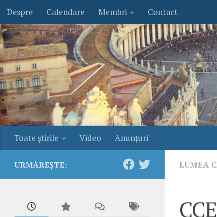
Despre
Calendare
Membri
Contact
Skip to content
Toate ştirile
Video
Anunţuri
LUMEA C
URMĂREȘTE:
CCE