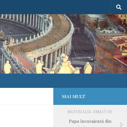
MAI MULT
MATERIALUL URMĂTOR
Papa încurajează din