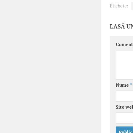
Etichete:
LASĂ U
Coment
Nume
*
Site we