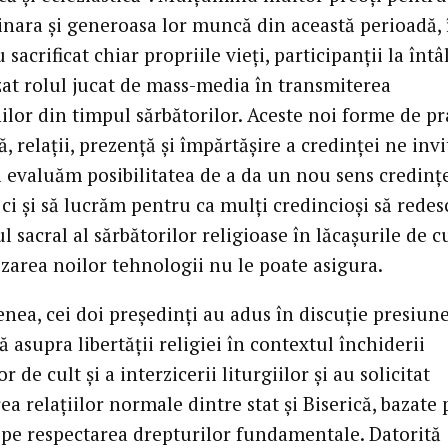
inara și generoasa lor muncă din această perioadă, 
u sacrificat chiar propriile vieți, participanții la întâ
zat rolul jucat de mass-media în transmiterea
ilor din timpul sărbătorilor. Aceste noi forme de pr
ă, relații, prezență și împărtășire a credinței ne inv
 evaluăm posibilitatea de a da un nou sens credințe
, ci și să lucrăm pentru ca mulți credincioși să rede
 sacral al sărbătorilor religioase în lăcașurile de cu
izarea noilor tehnologii nu le poate asigura.
nea, cei doi președinți au adus în discuție presiun
ă asupra libertății religiei în contextul închiderii
or de cult și a interzicerii liturgiilor și au solicitat
rea relațiilor normale dintre stat și Biserică, bazate 
i pe respectarea drepturilor fundamentale. Datorită