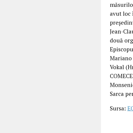
măsurilo
avut loc 
președin
Jean-Cla
două org
Episcopu
Mariano 
Vokal (H
COMECE –
Monsenio
Sarca pe
Sursa:
E