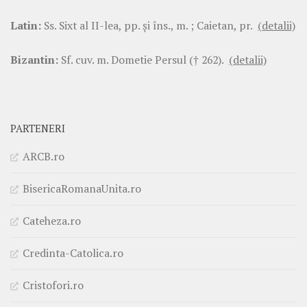
Latin:
Ss. Sixt al II-lea, pp. şi îns., m. ; Caietan, pr.
(detalii)
Bizantin:
Sf. cuv. m. Dometie Persul († 262).
(detalii)
PARTENERI
ARCB.ro
BisericaRomanaUnita.ro
Cateheza.ro
Credinta-Catolica.ro
Cristofori.ro