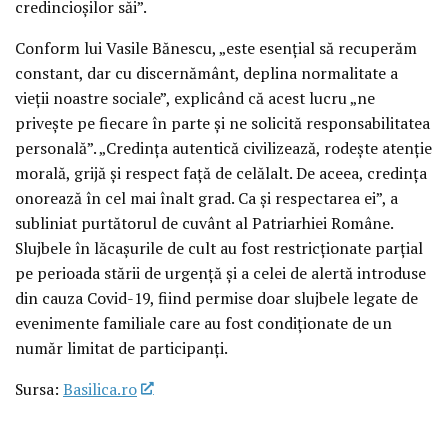
credincioșilor săi”.
Conform lui Vasile Bănescu, „este esențial să recuperăm
constant, dar cu discernământ, deplina normalitate a
vieții noastre sociale”, explicând că acest lucru „ne
privește pe fiecare în parte și ne solicită responsabilitatea
personală”. „Credința autentică civilizează, rodește atenție
morală, grijă și respect față de celălalt. De aceea, credința
onorează în cel mai înalt grad. Ca și respectarea ei”, a
subliniat purtătorul de cuvânt al Patriarhiei Române.
Slujbele în lăcașurile de cult au fost restricționate parțial
pe perioada stării de urgență și a celei de alertă introduse
din cauza Covid-19, fiind permise doar slujbele legate de
evenimente familiale care au fost condiționate de un
număr limitat de participanți.
Sursa:
Basilica.ro