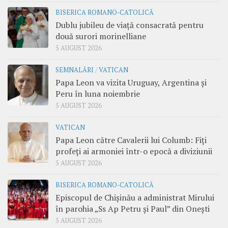
BISERICA ROMANO-CATOLICĂ
Dublu jubileu de viață consacrată pentru
două surori morinelliane
5 AUGUST 2026
SEMNALĂRI
/
VATICAN
Papa Leon va vizita Uruguay, Argentina și
Peru în luna noiembrie
5 AUGUST 2026
VATICAN
Papa Leon către Cavalerii lui Columb: Fiți
profeți ai armoniei într-o epocă a diviziunii
5 AUGUST 2026
BISERICA ROMANO-CATOLICĂ
Episcopul de Chișinău a administrat Mirului
în parohia „Ss Ap Petru și Paul” din Onești
5 AUGUST 2026