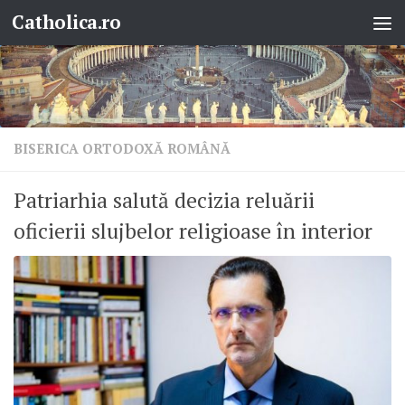
Catholica.ro
Skip to content
BISERICA ORTODOXĂ ROMÂNĂ
Patriarhia salută decizia reluării
oficierii slujbelor religioase în interior