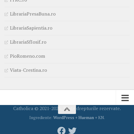
LibrariaPresaBuna.ro
LibrariaSapientia.ro
LibrariaSfIosif.ro
PioRomeno.com
Viata-Crestina.ro
Catholica © 2021-2026. Toate drepturile rezervate.
Ingrediente:
WordPress
+
Hueman
+ KN.