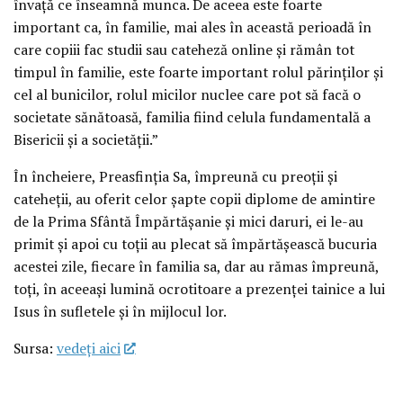
învață ce înseamnă munca. De aceea este foarte
important ca, în familie, mai ales în această perioadă în
care copiii fac studii sau cateheză online și rămân tot
timpul în familie, este foarte important rolul părinților și
cel al bunicilor, rolul micilor nuclee care pot să facă o
societate sănătoasă, familia fiind celula fundamentală a
Bisericii și a societății.”
În încheiere, Preasfinția Sa, împreună cu preoții și
cateheții, au oferit celor șapte copii diplome de amintire
de la Prima Sfântă Împărtășanie și mici daruri, ei le-au
primit și apoi cu toții au plecat să împărtășească bucuria
acestei zile, fiecare în familia sa, dar au rămas împreună,
toți, în aceeași lumină ocrotitoare a prezenței tainice a lui
Isus în sufletele și în mijlocul lor.
Sursa:
vedeţi aici