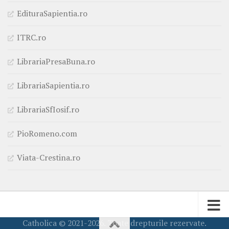
EdituraSapientia.ro
ITRC.ro
LibrariaPresaBuna.ro
LibrariaSapientia.ro
LibrariaSfIosif.ro
PioRomeno.com
Viata-Crestina.ro
Catholica © 2021-2026. Toate drepturile rezervate.