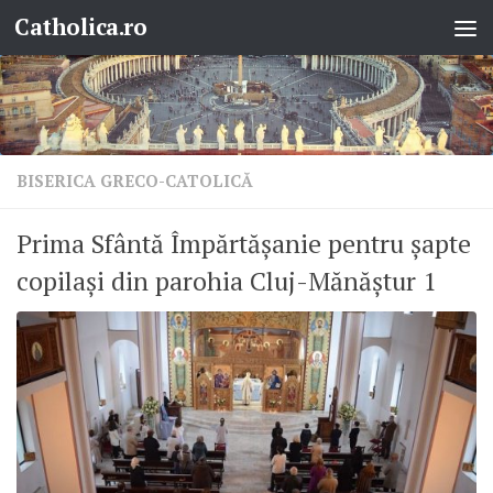
Catholica.ro
Skip to content
BISERICA GRECO-CATOLICĂ
Prima Sfântă Împărtășanie pentru șapte
copilași din parohia Cluj-Mănăștur 1