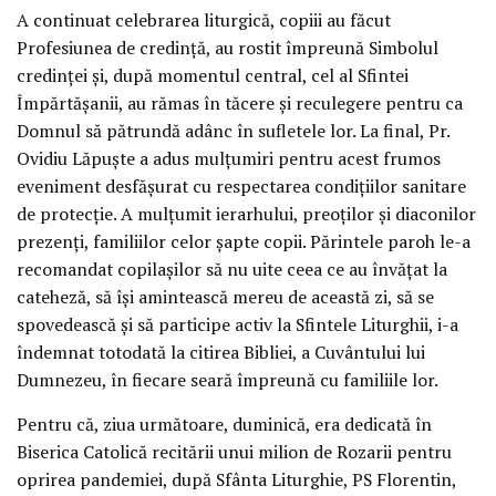
A continuat celebrarea liturgică, copiii au făcut
Profesiunea de credință, au rostit împreună Simbolul
credinței și, după momentul central, cel al Sfintei
Împărtășanii, au rămas în tăcere și reculegere pentru ca
Domnul să pătrundă adânc în sufletele lor. La final, Pr.
Ovidiu Lăpuște a adus mulțumiri pentru acest frumos
eveniment desfășurat cu respectarea condițiilor sanitare
de protecție. A mulțumit ierarhului, preoților și diaconilor
prezenți, familiilor celor șapte copii. Părintele paroh le-a
recomandat copilașilor să nu uite ceea ce au învățat la
cateheză, să își amintească mereu de această zi, să se
spovedească și să participe activ la Sfintele Liturghii, i-a
îndemnat totodată la citirea Bibliei, a Cuvântului lui
Dumnezeu, în fiecare seară împreună cu familiile lor.
Pentru că, ziua următoare, duminică, era dedicată în
Biserica Catolică recitării unui milion de Rozarii pentru
oprirea pandemiei, după Sfânta Liturghie, PS Florentin,