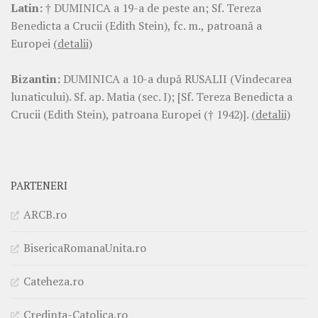
Latin:
† DUMINICA a 19-a de peste an; Sf. Tereza
Benedicta a Crucii (Edith Stein), fc. m., patroană a
Europei
(detalii)
Bizantin:
DUMINICA a 10-a după RUSALII (Vindecarea
lunaticului). Sf. ap. Matia (sec. I); [Sf. Tereza Benedicta a
Crucii (Edith Stein), patroana Europei († 1942)].
(detalii)
PARTENERI
ARCB.ro
BisericaRomanaUnita.ro
Cateheza.ro
Credinta-Catolica.ro