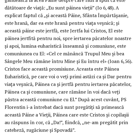
dătătoare de viață: „Eu sunt pâinea vieții” (Io 6,48). A
explicat faptul că „și această Pâine, Sfânta Împărtășanie,
este hrană, dar ea este hrană pentru viața veșnică; și
această pâine este jertfă, este Jertfa lui Cristos, El este
pâinea jertfită pentru noi, spre iertarea păcatelor noastre
și apoi, lumina euharistică înseamnă și comuniune, este
comuniunea cu El: «Cel ce mănâncă Trupul Meu și bea
Sângele Meu rămâne întru Mine și Eu întru el» (Ioan 6,56).
Cristos face această promisiune. Aceasta este Pâinea
Euharistică, pe care voi o veți primi astăzi ca și Dar pentru
viața veșnică, Pâinea ca și jertfă pentru iertarea păcatelor,
Pâinea ca și comuniune, care rămâne în voi dacă veți
păstra această comuniune cu El.” După acest cuvânt, PS
Florentin i-a întrebat dacă sunt pregătiți să primească
această Pâine a Vieții, Pâinea care este Cristos și copilașii
au răspuns în cor, că „Da!”, fiindcă, „ne-am pregătit prin
cateheză, rugăciune și Spovadă”.