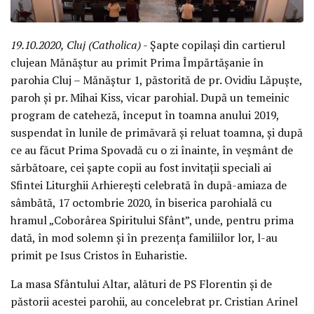
19.10.2020, Cluj (Catholica)
- Șapte copilași din cartierul
clujean Mănăștur au primit Prima Împărtășanie în
parohia Cluj – Mănăștur 1, păstorită de pr. Ovidiu Lăpuște,
paroh și pr. Mihai Kiss, vicar parohial. După un temeinic
program de cateheză, început în toamna anului 2019,
suspendat în lunile de primăvară și reluat toamna, și după
ce au făcut Prima Spovadă cu o zi înainte, în veșmânt de
sărbătoare, cei șapte copii au fost invitații speciali ai
Sfintei Liturghii Arhierești celebrată în după-amiaza de
sâmbătă, 17 octombrie 2020, în biserica parohială cu
hramul „Coborârea Spiritului Sfânt”, unde, pentru prima
dată, în mod solemn și în prezența familiilor lor, l-au
primit pe Isus Cristos în Euharistie.
La masa Sfântului Altar, alături de PS Florentin și de
păstorii acestei parohii, au concelebrat pr. Cristian Arinel