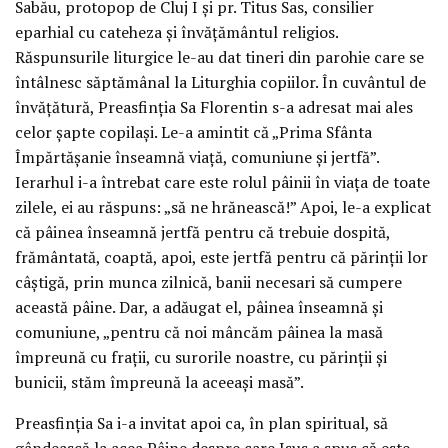
Sabău, protopop de Cluj I și pr. Titus Sas, consilier
eparhial cu cateheza și învățământul religios.
Răspunsurile liturgice le-au dat tineri din parohie care se
întâlnesc săptămânal la Liturghia copiilor. În cuvântul de
învățătură, Preasfinția Sa Florentin s-a adresat mai ales
celor șapte copilași. Le-a amintit că „Prima Sfânta
Împărtășanie înseamnă viață, comuniune și jertfă”.
Ierarhul i-a întrebat care este rolul pâinii în viața de toate
zilele, ei au răspuns: „să ne hrănească!” Apoi, le-a explicat
că pâinea înseamnă jertfă pentru că trebuie dospită,
frământată, coaptă, apoi, este jertfă pentru că părinții lor
câștigă, prin munca zilnică, banii necesari să cumpere
această pâine. Dar, a adăugat el, pâinea înseamnă și
comuniune, „pentru că noi mâncăm pâinea la masă
împreună cu frații, cu surorile noastre, cu părinții și
bunicii, stăm împreună la aceeași masă”.
Preasfinția Sa i-a invitat apoi ca, în plan spiritual, să
gândească la acea Pâine despre care Isus a spus că este