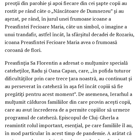
preoții din parohie și apoi fiecare din cei șapte copii au
rostit pe rând câte o „Născătoare de Dumnezeu” și au
așezat, pe rând, în jurul unei frumoase icoane a
Preasfintei Fecioare Maria, câte un simbol, o imagine a
unui trandafir, astfel încât, la sfârșitul decadei de Rozariu,
icoana Preasfintei Fecioare Maria avea o frumoasă
coroană de flori.
Preasfinția Sa Florentin a adresat o mulțumire specială
cateheților, Radu și Oana Capan, care, „în pofida tuturor
dificultăților prin care trece țara noastră, au continuat și
au perseverat în cateheză în așa fel încât copiii să fie
pregătiți pentru acest moment”. De asemenea, Ierarhul a
mulțumit călduros familiilor din care provin acești copii,
care au avut încrederea de a permite copiilor să urmeze
programul de cateheză. Episcopul de Cluj-Gherla a
reamintit rolul important, esențial, pe care familiile îl au,
în mod particular în acest timp de pandemie. A arătat că