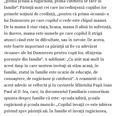
„prima școala a rugăciunii, prima cateheză se face în
familie”. Părinții sunt cei care încredințează copiilor lor
primele noțiuni de credință, „pentru că prima «icoană» a
lui Dumnezeu pe care copilul o vede este chipul mamei.
De la mama îi vine viața, hrana, mama îl alină în suferință,
în durere, mama este numele pe care copilul îl strigă
atunci când este în dificultate, sau în nevoie. De aceea,
este foarte important ca părinții să fie cu adevărat
«icoane» ale lui Dumnezeu pentru copii lor, sfințenia
pornește din familie”. A subliniat: „Cu atât mai mult în
acest timp în care suntem invitați să stăm acasă, în
familie, statul în familie este ocazie de educație, de
cunoaștere, de rugăciune și cateheză”. A reamintit că
acest adevăr se reflectă și în cuvintele Sfântului Papă Ioan
Paul al II-lea, care, în documentul Familiaris consortium
spunea despre familie că este: «școala iubirii, școala
rugăciunii și școala muncii». „Copilul învață ce este iubirea
privind spre părinții săi. În familie el învață rugăciunea,