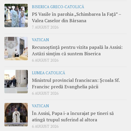
BISERICA GRECO-CATOLICĂ
PS Vasile în parohia „Schimbarea la Față” –
Valea Caselor din Bârsana
7 AUGUST 2026
VATICAN
Recunoștință pentru vizita papală la Assisi:
Astăzi simțim că suntem Biserica
6 AUGUST 2026
LUMEA CATOLICĂ
Ministrul provincial franciscan: Școala Sf.
Francisc predă Evanghelia păcii
6 AUGUST 2026
VATICAN
În Assisi, Papa i-a încurajat pe tineri să
atingă trupul suferind al altora
6 AUGUST 2026