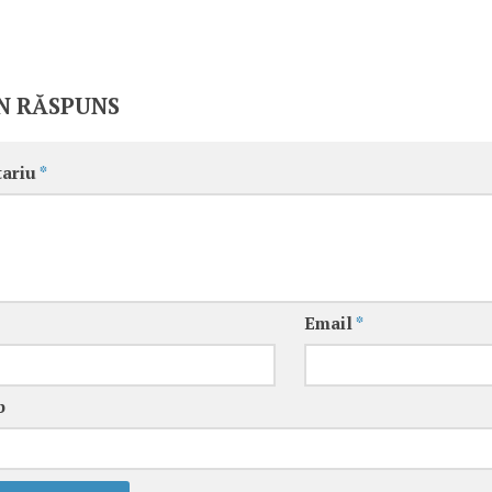
N RĂSPUNS
ariu
*
Email
*
b