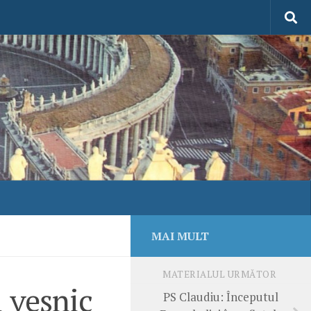
MAI MULT
MATERIALUL URMĂTOR
l veșnic
PS Claudiu: Începutul