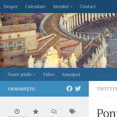
Despre
Calendare
Membri
Contact
Skip to content
Toate ştirile
Video
Anunţuri
TWITTE
URMĂREȘTE:
Pont