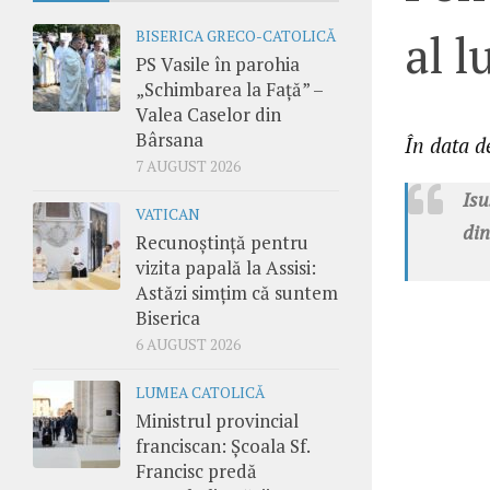
al 
BISERICA GRECO-CATOLICĂ
PS Vasile în parohia
„Schimbarea la Față” –
Valea Caselor din
Bârsana
În data 
7 AUGUST 2026
Isu
VATICAN
din
Recunoștință pentru
vizita papală la Assisi:
Astăzi simțim că suntem
Biserica
6 AUGUST 2026
LUMEA CATOLICĂ
Ministrul provincial
franciscan: Școala Sf.
Francisc predă