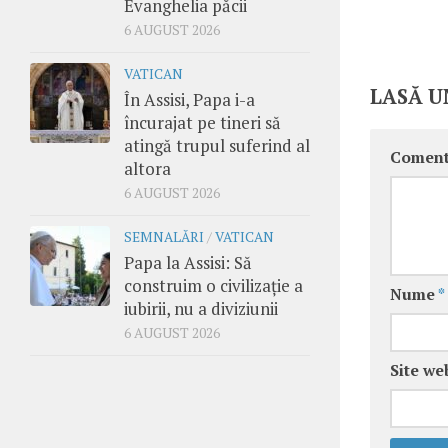
Evanghelia păcii
6 AUGUST 2026
VATICAN
LASĂ U
În Assisi, Papa i-a
încurajat pe tineri să
atingă trupul suferind al
Coment
altora
6 AUGUST 2026
SEMNALĂRI
/
VATICAN
Papa la Assisi: Să
construim o civilizație a
Nume
*
iubirii, nu a diviziunii
6 AUGUST 2026
Site we