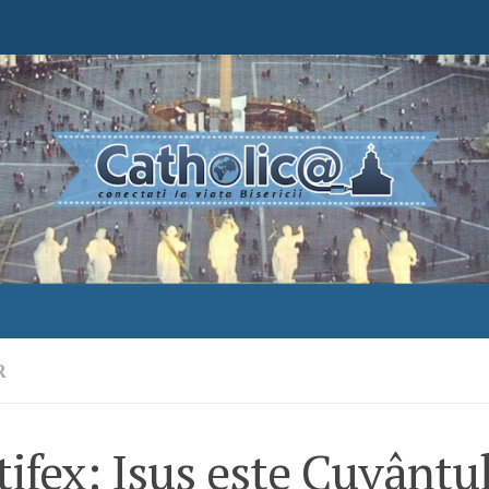
R
ifex: Isus este Cuvântu