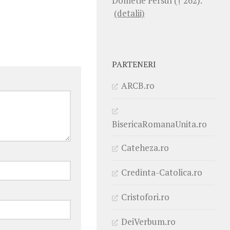
Dometie Persul († 262).
(detalii)
PARTENERI
ARCB.ro
BisericaRomanaUnita.ro
Cateheza.ro
Credinta-Catolica.ro
Cristofori.ro
DeiVerbum.ro