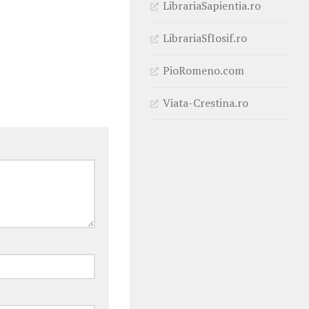
LibrariaSapientia.ro
LibrariaSfIosif.ro
PioRomeno.com
Viata-Crestina.ro