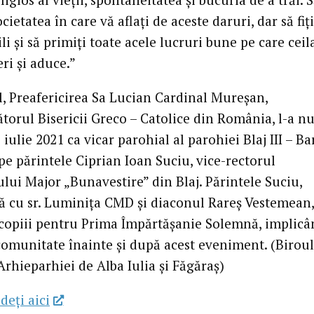
ocietatea în care vă aflați de aceste daruri, dar să fiți
li și să primiți toate acele lucruri bune pe care ceila
eri și aduce.”
el, Preafericirea Sa Lucian Cardinal Mureșan,
ătorul Bisericii Greco – Catolice din România, l-a n
 iulie 2021 ca vicar parohial al parohiei Blaj III – B
pe părintele Ciprian Ioan Suciu, vice-rectorul
lui Major „Bunavestire” din Blaj. Părintele Suciu,
 cu sr. Luminița CMD și diaconul Rareș Vestemean,
 copiii pentru Prima Împărtășanie Solemnă, implic
 comunitate înainte și după acest eveniment. (Biroul
Arhieparhiei de Alba Iulia și Făgăraș)
deţi aici