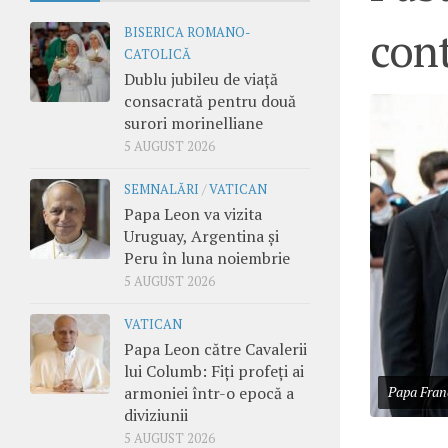
cont
BISERICA ROMANO-
CATOLICĂ
Dublu jubileu de viață
consacrată pentru două
surori morinelliane
5 AUGUST 2026
SEMNALĂRI
/
VATICAN
Papa Leon va vizita
Uruguay, Argentina și
Peru în luna noiembrie
5 AUGUST 2026
VATICAN
Papa Leon către Cavalerii
lui Columb: Fiți profeți ai
armoniei într-o epocă a
Papa Franc
diviziunii
5 AUGUST 2026