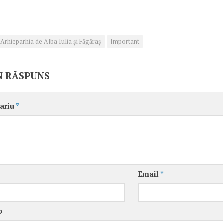
Arhieparhia de Alba Iulia și Făgăraș
Important
N RĂSPUNS
ariu
*
Email
*
b