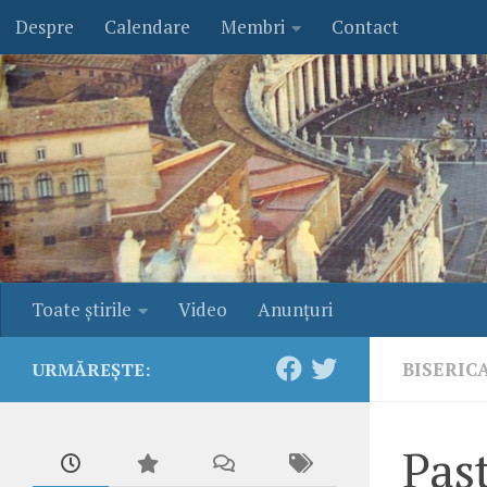
Despre
Calendare
Membri
Contact
Skip to content
Toate ştirile
Video
Anunţuri
BISERIC
URMĂREȘTE:
Past