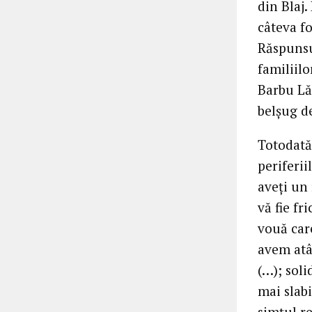
din Blaj.
câteva fo
Răspunsu
familiilo
Barbu Lă
belșug d
Totodată
periferi
aveți un 
vă fie fr
vouă car
avem atât
(…); soli
mai slabi
simțul re