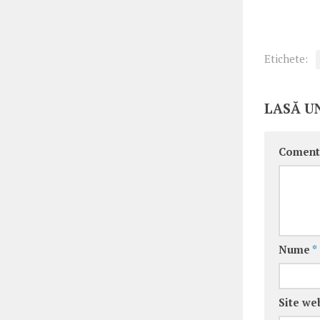
Etichete:
LASĂ U
Coment
Nume
*
Site we