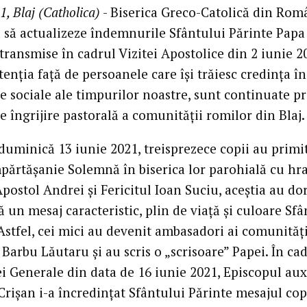
1, Blaj (Catholica)
- Biserica Greco-Catolică din Rom
 să actualizeze îndemnurile Sfântului Părinte Papa
transmise în cadrul Vizitei Apostolice din 2 iunie 2
atenția față de persoanele care își trăiesc credința în
le sociale ale timpurilor noastre, sunt continuate p
e îngrijire pastorală a comunității romilor din Blaj.
duminică 13 iunie 2021, treisprezece copii au primi
părtășanie Solemnă în biserica lor parohială cu h
postol Andrei și Fericitul Ioan Suciu, aceștia au dor
 un mesaj caracteristic, plin de viață și culoare Sfâ
Astfel, cei mici au devenit ambasadori ai comunități
 Barbu Lăutaru și au scris o „scrisoare” Papei. În ca
i Generale din data de 16 iunie 2021, Episcopul aux
Crișan i-a încredințat Sfântului Părinte mesajul cop