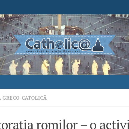
A GRECO-CATOLICĂ
orația romilor – o activ