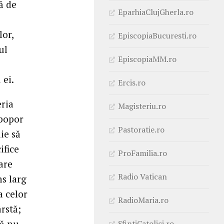
ă de
EparhiaClujGherla.ro
lor,
EpiscopiaBucuresti.ro
ul
EpiscopiaMM.ro
 ei.
Ercis.ro
eria
Magisteriu.ro
 popor
Pastoratie.ro
ie să
ifice
ProFamilia.ro
are
Radio Vatican
ns larg
a celor
RadioMaria.ro
rstă;
Să nu
SfintiCatolici.ro