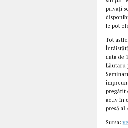
privați s
disponibi
le pot of
Tot astf
Întâistăt
data de 1
Lăutaru 
Seminaru
împreună
pregătit
activ în
presă al 
Sursa:
ve