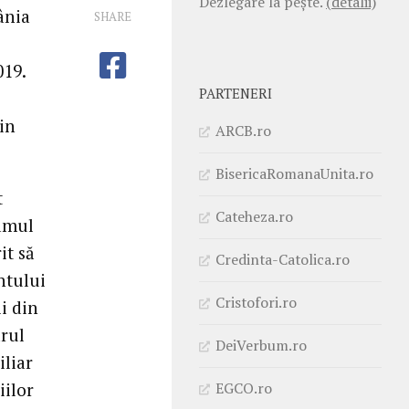
Dezlegare la pește.
(detalii)
ânia
SHARE
019.
PARTENERI
rin
ARCB.ro
BisericaRomanaUnita.ro
t
Cateheza.ro
ramul
it să
Credinta-Catolica.ro
ntului
Cristofori.ro
i din
drul
DeiVerbum.ro
iliar
EGCO.ro
iilor