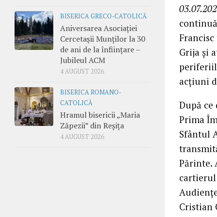
03.07.202
BISERICA GRECO-CATOLICĂ
continuă
Aniversarea Asociației
Francisc 
Cercetașii Munților la 30
de ani de la înființare –
Grija și 
Jubileul ACM
periferii
4 AUGUST 2026
acțiuni d
BISERICA ROMANO-
După ce 
CATOLICĂ
Hramul bisericii „Maria
Prima Îm
Zăpezii” din Reșița
Sfântul A
4 AUGUST 2026
transmită
Părinte. 
cartierul
Audiențe
Cristian 