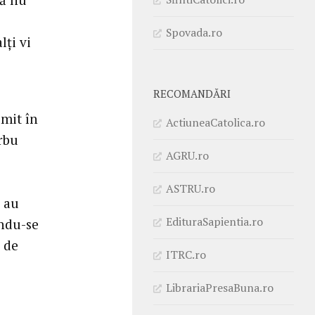
Spovada.ro
lți vi
RECOMANDĂRI
umit în
ActiuneaCatolica.ro
arbu
AGRU.ro
ASTRU.ro
 au
EdituraSapientia.ro
ându-se
 de
ITRC.ro
LibrariaPresaBuna.ro