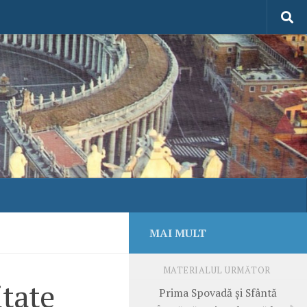
MAI MULT
MATERIALUL URMĂTOR
itate
Prima Spovadă și Sfântă