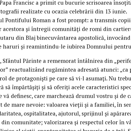
 Papa Francisc a primit cu bucurie scrisoarea însoțit
tografii realizate cu ocazia celebrării din 13 iunie.
l Pontifului Roman a fost prompt: a transmis copii
r acestora și întregii comunități de romi din cartier
utaru din Blaj binecuvântarea apostolică, invocând
e haruri și reamintindu-le iubirea Domnului pentru
, Sfântul Părinte a rememorat întâlnirea din „perif
ilor” reactualizând rugămintea adresată atunci: „ca
rol de protagoniști pe care să vi-l asumați. Nu trebu
ică să împărtășiți și să oferiți acele caracteristici spec
e vă definesc, care marchează drumul vostru și de c
 de mare nevoie: valoarea vieții și a familiei, în se
daritatea, ospitalitatea, ajutorul, sprijinul și apărare
 din comunitate; valorizarea și respectul celor în vâ
ligios al vieții, spontaneitatea și bucuria de a trăi. 