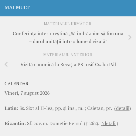
MAI MULT
MATERIALUL URMĂTOR
Conferința inter-creștină „Să îndrăznim să fim una
– darul unității într-o lume divizată”
MATERIALUL ANTERIOR
Vizită canonică la Recaș a PS Iosif Csaba Pál
CALENDAR
Vineri, 7 august 2026
Latin:
Ss. Sixt al II-lea, pp. şi îns., m. ; Caietan, pr.
(detalii)
Bizantin:
Sf. cuv. m. Dometie Persul († 262).
(detalii)