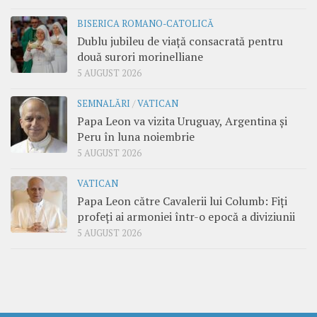
BISERICA ROMANO-CATOLICĂ
Dublu jubileu de viață consacrată pentru
două surori morinelliane
5 AUGUST 2026
SEMNALĂRI
/
VATICAN
Papa Leon va vizita Uruguay, Argentina și
Peru în luna noiembrie
5 AUGUST 2026
VATICAN
Papa Leon către Cavalerii lui Columb: Fiți
profeți ai armoniei într-o epocă a diviziunii
5 AUGUST 2026