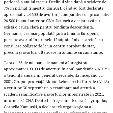
perioadă a anului trecut. Declinul vine după o scădere de
7% în primul trimestru din 2021, când au fost declarate
aproximativ 24.600 de avorturi, comparativ cu aproximativ
26.500 în anul anterior. CNA Deutsch a declarat că nu
există o cauză clară pentru tendința descendentă.
Germania, cea mai populată țară a Uniunii Europene,
permite avortul în primele 12 săptămâni de sarcină, cu
consiliere obligatorie la un centru aprobat de stat,
precum și avorturi ulterioare în anumite circumstanțe.
Țara de 83 de milioane de oameni a înregistrat
aproximativ 100.000 de avorturi în anul pandemic 2020, cu
o tendință anuală în general descendentă începând cu
2001. Grupul pro-viață Aktion Lebensrecht für Alle (ALfA)
a cerut pe 30 septembrie o examinare mai atentă a
scăderii semnificative a avorturilor înregistrate în 2021,
informează CNA Deutsch. Președinta federală a grupului,
Cornelia Kaminski, a declarat că organizația sa a
înregistrat o creștere a cererilor de informații și asistență.