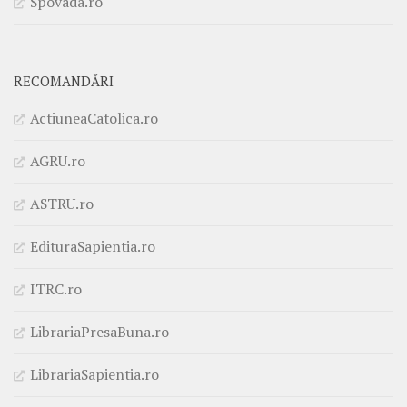
Spovada.ro
RECOMANDĂRI
ActiuneaCatolica.ro
AGRU.ro
ASTRU.ro
EdituraSapientia.ro
ITRC.ro
LibrariaPresaBuna.ro
LibrariaSapientia.ro