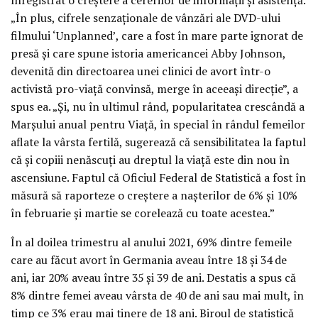
„În plus, cifrele senzaționale de vânzări ale DVD-ului
filmului ‘Unplanned’, care a fost în mare parte ignorat de
presă și care spune istoria americancei Abby Johnson,
devenită din directoarea unei clinici de avort într-o
activistă pro-viață convinsă, merge în aceeași direcție”, a
spus ea. „Și, nu în ultimul rând, popularitatea crescândă a
Marșului anual pentru Viață, în special în rândul femeilor
aflate la vârsta fertilă, sugerează că sensibilitatea la faptul
că și copiii nenăscuți au dreptul la viață este din nou în
ascensiune. Faptul că Oficiul Federal de Statistică a fost în
măsură să raporteze o creștere a nașterilor de 6% și 10%
în februarie și martie se corelează cu toate acestea.”
În al doilea trimestru al anului 2021, 69% dintre femeile
care au făcut avort în Germania aveau între 18 și 34 de
ani, iar 20% aveau între 35 și 39 de ani. Destatis a spus că
8% dintre femei aveau vârsta de 40 de ani sau mai mult, în
timp ce 3% erau mai tinere de 18 ani. Biroul de statistică