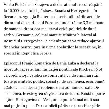
Vinko Puljić de la Sarajevo a declarat anul trecut că până
la 10.000 de catolici părăsesc Bosnia și Herțegovina în
fiecare an. Agenția Reuters a descris tulburările actuale
din statul din sud-estul Europei, unde trăiesc 3,3 milioane
de oameni, drept cea mai gravă criză politică de după
război. Germania, cel mai mare susținător bilateral al
Bosniei și Herțegovinei, a amenințat că va reduce ajutorul
financiar pentru țară în urma apelurilor la secesiune, în
special în Republica Srpska.
Episcopul Franjo Komarica de Banja Luka a declarat la
începutul acestei luni fundației pontificale Kirche in Not
că credincioșii catolici se confruntă cu discriminare „în
toate privințele: politic, social și, de asemenea, economic”.
„Catolicii au adesea probleme dacă au nume croate. De
asemenea, le este greu să găsească de lucru. Există o parte
a țării, Herțegovina de Vest, unde pot trăi mai mult sau
mai puțin în pace. Dar catolicii părăsesc țara chiar și de