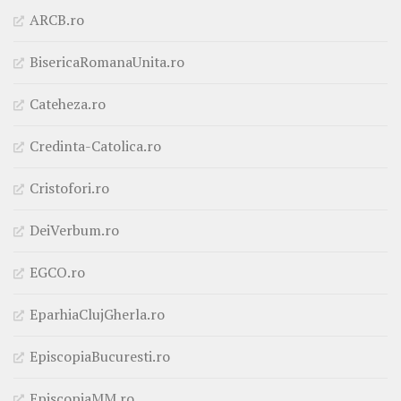
ARCB.ro
BisericaRomanaUnita.ro
Cateheza.ro
Credinta-Catolica.ro
Cristofori.ro
DeiVerbum.ro
EGCO.ro
EparhiaClujGherla.ro
EpiscopiaBucuresti.ro
EpiscopiaMM.ro