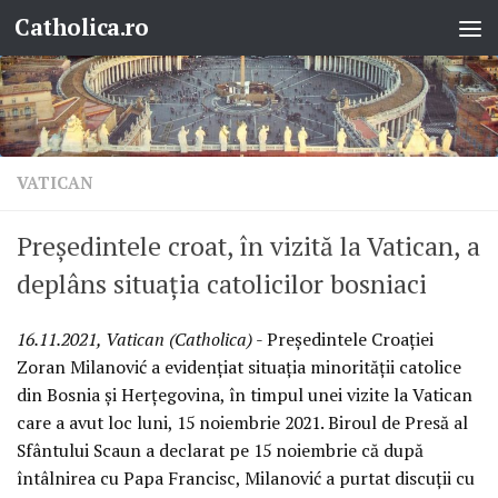
Catholica.ro
Skip to content
VATICAN
Președintele croat, în vizită la Vatican, a
deplâns situația catolicilor bosniaci
16.11.2021, Vatican (Catholica)
- Președintele Croației
Zoran Milanović a evidențiat situația minorității catolice
din Bosnia și Herțegovina, în timpul unei vizite la Vatican
care a avut loc luni, 15 noiembrie 2021. Biroul de Presă al
Sfântului Scaun a declarat pe 15 noiembrie că după
întâlnirea cu Papa Francisc, Milanović a purtat discuții cu