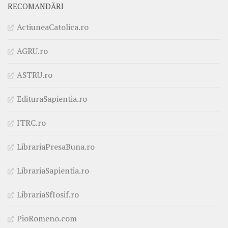
RECOMANDĂRI
ActiuneaCatolica.ro
AGRU.ro
ASTRU.ro
EdituraSapientia.ro
ITRC.ro
LibrariaPresaBuna.ro
LibrariaSapientia.ro
LibrariaSfIosif.ro
PioRomeno.com