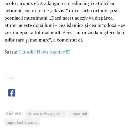
acolo”, a spus el. A adăugat că credincioșii catolici au
acționat „ca un fel de ‚adeziv’” între sârbii ortodocși și
bosniacii musulmani. „Dacă acest adeziv va dispărea,
atunci aceste două lumi – cea islamică și cea ortodoxă – se
vor îndepărta tot mai mult. Acest lucru va da naștere la o
tulburare și mai mare”, a comentat el.
Sursa:
Catholic News Agency
SHARE
Etichete:
Bosnia şi Herţegovina
Important
Important-Francisc