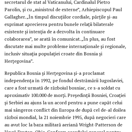
secretarul de stat al Vaticanului, Cardinalul Pietro
Parolin, și cu „ministrul de externe”, Arhiepiscopul Paul
Gallagher. „În timpul discuțiilor cordiale, părțile și-au
exprimat aprecierea pentru bunele relații bilaterale
existente și intenția de a dezvolta în continuare
colaborarea”, se arată în comunicat. „În plus, au fost
discutate mai multe probleme internaționale și regionale,
inclusiv situația populației croate din Bosnia și
Herțegovina”.
Republica Bosnia și Herțegovina și-a proclamat
independența în 1992, pe fondul destrămării Iugoslaviei,
care a fost urmată de războiul bosniac, ce s-a soldat cu
aproximativ 100.000 de morți. Președinții Bosniei, Croației
și Serbiei au ajuns la un acord pentru a pune capăt celui
mai sângeros conflict din Europa de după cel de-al doilea
război mondial, la 21 noiembrie 1995, după negocieri care
au avut loc la baza militară aeriană Wright-Patterson de
lângă Dayton, Ohio. Conform acordului general pentru