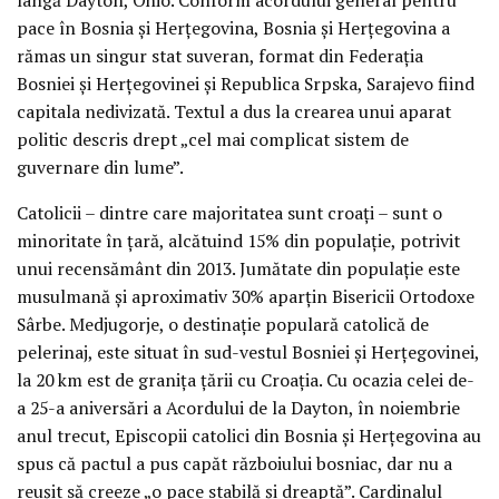
pace în Bosnia și Herțegovina, Bosnia și Herțegovina a
rămas un singur stat suveran, format din Federația
Bosniei și Herțegovinei și Republica Srpska, Sarajevo fiind
capitala nedivizată. Textul a dus la crearea unui aparat
politic descris drept „cel mai complicat sistem de
guvernare din lume”.
Catolicii – dintre care majoritatea sunt croați – sunt o
minoritate în țară, alcătuind 15% din populație, potrivit
unui recensământ din 2013. Jumătate din populație este
musulmană și aproximativ 30% aparțin Bisericii Ortodoxe
Sârbe. Medjugorje, o destinație populară catolică de
pelerinaj, este situat în sud-vestul Bosniei și Herțegovinei,
la 20 km est de granița țării cu Croația. Cu ocazia celei de-
a 25-a aniversări a Acordului de la Dayton, în noiembrie
anul trecut, Episcopii catolici din Bosnia și Herțegovina au
spus că pactul a pus capăt războiului bosniac, dar nu a
reușit să creeze „o pace stabilă și dreaptă”. Cardinalul