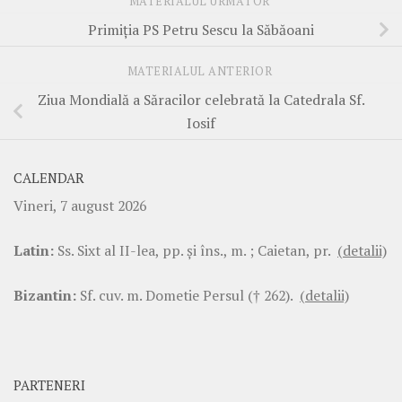
MATERIALUL URMĂTOR
Primiția PS Petru Sescu la Săbăoani
MATERIALUL ANTERIOR
Ziua Mondială a Săracilor celebrată la Catedrala Sf.
Iosif
CALENDAR
Vineri, 7 august 2026
Latin:
Ss. Sixt al II-lea, pp. şi îns., m. ; Caietan, pr.
(detalii)
Bizantin:
Sf. cuv. m. Dometie Persul († 262).
(detalii)
PARTENERI