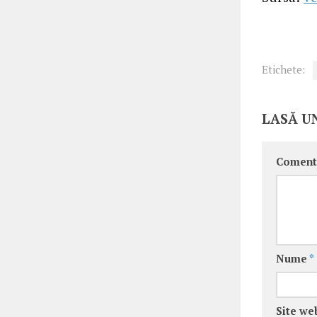
Etichete:
LASĂ U
Coment
Nume
*
Site we