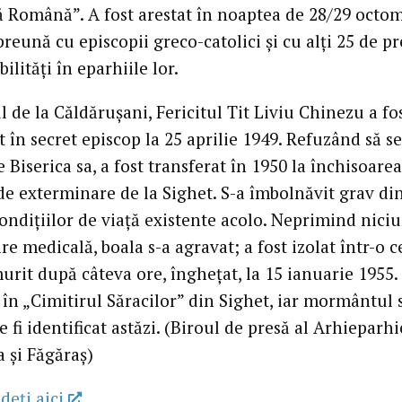
 Română”. A fost arestat în noaptea de 28/29 octo
reună cu episcopii greco-catolici și cu alți 25 de pr
ilități în eparhiile lor.
l de la Căldărușani, Fericitul Tit Liviu Chinezu a fo
 în secret episcop la 25 aprilie 1949. Refuzând să se
 Biserica sa, a fost transferat în 1950 la închisoare
 de exterminare de la Sighet. S-a îmbolnăvit grav di
ondițiilor de viață existente acolo. Neprimind niciu
ire medicală, boala s-a agravat; a fost izolat într-o c
rit după câteva ore, înghețat, la 15 ianuarie 1955. 
 în „Cimitirul Săracilor” din Sighet, iar mormântul
 fi identificat astăzi. (Biroul de presă al Arhieparhi
a și Făgăraș)
deţi aici