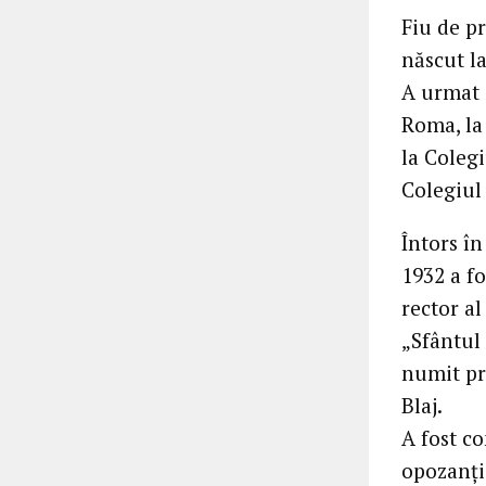
Fiu de pr
născut l
A urmat ș
Roma, la 
la Colegi
Colegiul
Întors în
1932 a fo
rector al
„Sfântul 
numit pr
Blaj.
A fost c
opozanți 