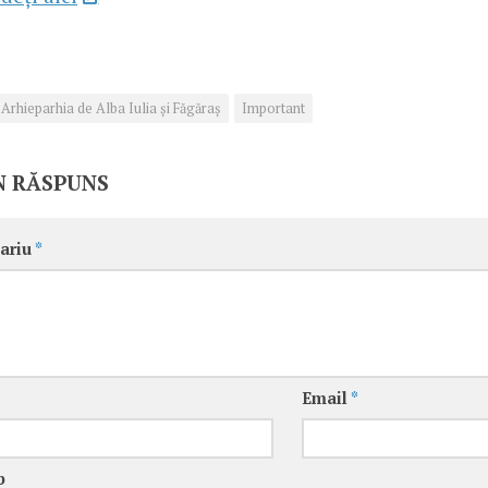
Arhieparhia de Alba Iulia și Făgăraș
Important
N RĂSPUNS
ariu
*
Email
*
b