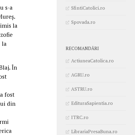
u s-a
SfintiCatolici.ro
Mureș.
Spovada.ro
imis la
zofie
 la
RECOMANDĂRI
ActiuneaCatolica.ro
Blaj. În
AGRU.ro
ost
ASTRU.ro
a fost
EdituraSapientia.ro
ui din
ITRC.ro
ermi
erica
LibrariaPresaBuna.ro