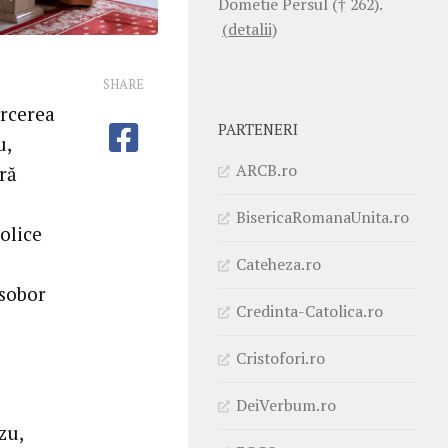
Dometie Persul († 262).
(detalii)
SHARE
arcerea
PARTENERI
u,
ARCB.ro
ră
BisericaRomanaUnita.ro
olice
Cateheza.ro
 sobor
Credinta-Catolica.ro
Cristofori.ro
DeiVerbum.ro
zu,