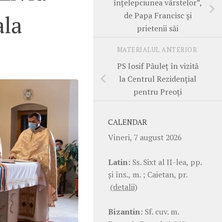
înțelepciunea vârstelor”,
de Papa Francisc și
ala
prietenii săi
MATERIALUL ANTERIOR
PS Iosif Păuleț în vizită
la Centrul Rezidențial
pentru Preoți
CALENDAR
Vineri, 7 august 2026
Latin:
Ss. Sixt al II-lea, pp.
şi îns., m. ; Caietan, pr.
(detalii)
Bizantin:
Sf. cuv. m.