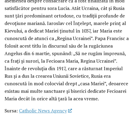
asemenea despre consacrare că a fost finalizată în mod
satisfăcător pentru sora Lucia. Atât Ucraina, cât și Rusia
sunt țări predominant ortodoxe, cu tradiții profunde de
devoțiune mariană. Iaroslav cel Înțelept, marele prinț al
Kievului, a dedicat Mariei ținutul în 1037, iar Maria este
cunoscută de atunci ca „Regina Ucrainei”. Papa Francisc a
folosit acest titlu în discursul său de la rugăciunea
Angelus din 6 martie, spunând: „Să ne rugăm împreună,
ca frați și surori, la Fecioara Maria, Regina Ucrainei”.
Înainte de revoluția din 1917, care a răsturnat Imperiul
Rus și a dus la crearea Uniunii Sovietice, Rusia era
cunoscută în mod colocvial drept „casa Mariei”, deoarece
existau mai multe sanctuare și biserici dedicate Fecioarei
Maria decât în orice altă țară la acea vreme.
Sursa:
Catholic News Agency