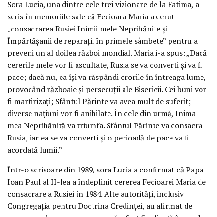
Sora Lucia, una dintre cele trei vizionare de la Fatima, a
scris în memoriile sale că Fecioara Maria a cerut
„consacrarea Rusiei Inimii mele Neprihănite și
Împărtășanii de reparații în primele sâmbete” pentru a
preveni un al doilea război mondial. Maria i-a spus: „Dacă
cererile mele vor fi ascultate, Rusia se va converti și va fi
pace; dacă nu, ea își va răspândi erorile în întreaga lume,
provocând războaie și persecuții ale Bisericii. Cei buni vor
fi martirizați; Sfântul Părinte va avea mult de suferit;
diverse națiuni vor fi anihilate. În cele din urmă, Inima
mea Neprihănită va triumfa. Sfântul Părinte va consacra
Rusia, iar ea se va converti și o perioadă de pace va fi
acordată lumii.”
Într-o scrisoare din 1989, sora Lucia a confirmat că Papa
Ioan Paul al II-lea a îndeplinit cererea Fecioarei Maria de
consacrare a Rusiei în 1984. Alte autorități, inclusiv
Congregația pentru Doctrina Credinței, au afirmat de