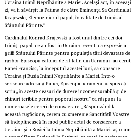
Ucraina Inimii Neprihănite a Mariei. Același act, în aceeași
zi, va fi săvârșit la Fatima de către Eminența Sa Cardinalul
Krajewski, Elemozinierul papal, în calitate de trimis al
Sfântului Părinte.”
Cardinalul Konrad Krajewski a fost unul dintre cei doi
trimiși papali ce au fost în Ucraina recent, ca expresie a
grijii Sfântului Părinte pentru populația țării devastate de
război. Episcopii catolici de rit latin din Ucraina i-au cerut
Papei Francisc, la începutul acestei luni, să consacre
Ucraina și Rusia Inimii Neprihănite a Mariei. Într-o
scrisoare adresată Papei, Episcopii ucraineni au spus că
scriu „în aceste ceasuri de durere incomensurabilă și de
chinuri teribile pentru poporul nostru” ca răspuns la
numeroasele cereri de consacrare. „Răspunzând la
această rugăciune, cerem cu smerenie Sanctității Voastre
să îndeplinească în mod public actul de consacrare a
Ucrainei și a Rusiei la Inima Neprihănită a Mariei, așa cum
a cerut Sfânta Fecioară la Fatima”, se arată în scrisoarea