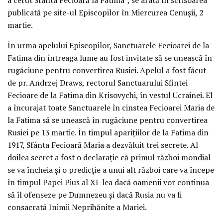
publicată pe site-ul Episcopilor în Miercurea Cenușii, 2
martie.
În urma apelului Episcopilor, Sanctuarele Fecioarei de la
Fatima din întreaga lume au fost invitate să se unească în
rugăciune pentru convertirea Rusiei. Apelul a fost făcut
de pr. Andrzej Draws, rectorul Sanctuarului Sfintei
Fecioare de la Fatima din Krisovychi, în vestul Ucrainei. El
a încurajat toate Sanctuarele în cinstea Fecioarei Maria de
la Fatima să se unească în rugăciune pentru convertirea
Rusiei pe 13 martie. În timpul aparițiilor de la Fatima din
1917, Sfânta Fecioară Maria a dezvăluit trei secrete. Al
doilea secret a fost o declarație că primul război mondial
se va încheia și o predicție a unui alt război care va începe
în timpul Papei Pius al XI-lea dacă oamenii vor continua
să îl ofenseze pe Dumnezeu și dacă Rusia nu va fi
consacrată Inimii Neprihănite a Mariei.