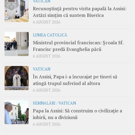
VATICAN
Recunoștință pentru vizita papală la Assisi:
Astăzi simțim că suntem Biserica
6 AUGUST 2026
LUMEA CATOLICĂ
Ministrul provincial franciscan: Școala Sf.
Francisc predă Evanghelia păcii
6 AUGUST 2026
VATICAN
În Assisi, Papa i-a încurajat pe tineri să
atingă trupul suferind al altora
6 AUGUST 2026
SEMNALĂRI
/
VATICAN
Papa la Assisi: Să construim o civilizație a
iubirii, nu a diviziunii
6 AUGUST 2026