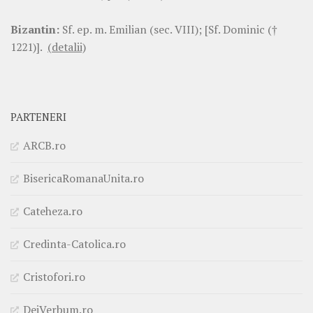
Bizantin:
Sf. ep. m. Emilian (sec. VIII); [Sf. Dominic (†
1221)].
(detalii)
PARTENERI
ARCB.ro
BisericaRomanaUnita.ro
Cateheza.ro
Credinta-Catolica.ro
Cristofori.ro
DeiVerbum.ro