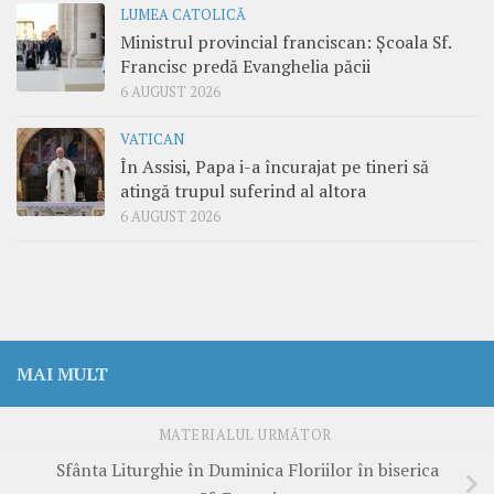
LUMEA CATOLICĂ
Ministrul provincial franciscan: Școala Sf.
Francisc predă Evanghelia păcii
6 AUGUST 2026
VATICAN
În Assisi, Papa i-a încurajat pe tineri să
atingă trupul suferind al altora
6 AUGUST 2026
MAI MULT
MATERIALUL URMĂTOR
Sfânta Liturghie în Duminica Floriilor în biserica