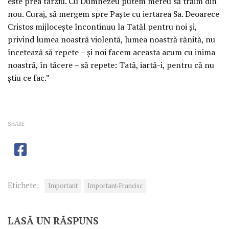
este prea târziu. Cu Dumnezeu putem mereu să trăim din
nou. Curaj, să mergem spre Paște cu iertarea Sa. Deoarece
Cristos mijlocește încontinuu la Tatăl pentru noi și,
privind lumea noastră violentă, lumea noastră rănită, nu
încetează să repete – și noi facem aceasta acum cu inima
noastră, în tăcere – să repete: Tată, iartă-i, pentru că nu
știu ce fac.”
SHARE
Etichete:
Important
Important-Francisc
LASĂ UN RĂSPUNS