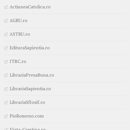
ActiuneaCatolica.ro
AGRU.ro
ASTRU.ro
EdituraSapientia.ro
ITRC.ro
LibrariaPresaBuna.ro
LibrariaSapientia.ro
LibrariaSfIosif.ro
PioRomeno.com
Viata-Crestina.ro