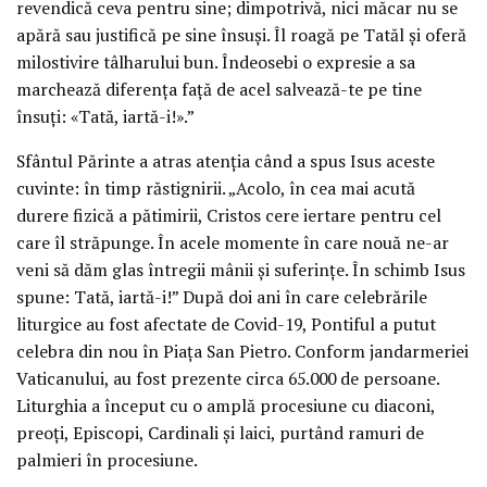
revendică ceva pentru sine; dimpotrivă, nici măcar nu se
apără sau justifică pe sine însuși. Îl roagă pe Tatăl și oferă
milostivire tâlharului bun. Îndeosebi o expresie a sa
marchează diferența față de acel salvează-te pe tine
însuți: «Tată, iartă-i!».”
Sfântul Părinte a atras atenția când a spus Isus aceste
cuvinte: în timp răstignirii. „Acolo, în cea mai acută
durere fizică a pătimirii, Cristos cere iertare pentru cel
care îl străpunge. În acele momente în care nouă ne-ar
veni să dăm glas întregii mânii și suferințe. În schimb Isus
spune: Tată, iartă-i!” După doi ani în care celebrările
liturgice au fost afectate de Covid-19, Pontiful a putut
celebra din nou în Piața San Pietro. Conform jandarmeriei
Vaticanului, au fost prezente circa 65.000 de persoane.
Liturghia a început cu o amplă procesiune cu diaconi,
preoți, Episcopi, Cardinali și laici, purtând ramuri de
palmieri în procesiune.