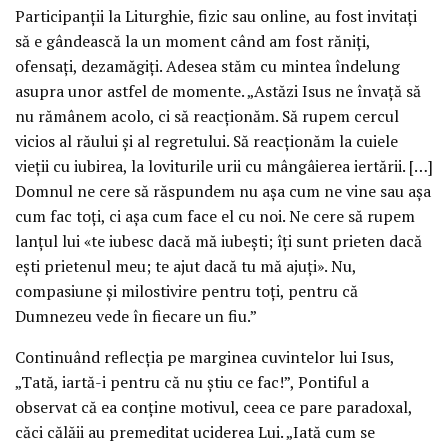
Participanții la Liturghie, fizic sau online, au fost invitați
să e gândească la un moment când am fost răniți,
ofensați, dezamăgiți. Adesea stăm cu mintea îndelung
asupra unor astfel de momente. „Astăzi Isus ne învață să
nu rămânem acolo, ci să reacționăm. Să rupem cercul
vicios al răului și al regretului. Să reacționăm la cuiele
vieții cu iubirea, la loviturile urii cu mângâierea iertării. […]
Domnul ne cere să răspundem nu așa cum ne vine sau așa
cum fac toți, ci așa cum face el cu noi. Ne cere să rupem
lanțul lui «te iubesc dacă mă iubești; îți sunt prieten dacă
ești prietenul meu; te ajut dacă tu mă ajuți». Nu,
compasiune și milostivire pentru toți, pentru că
Dumnezeu vede în fiecare un fiu.”
Continuând reflecția pe marginea cuvintelor lui Isus,
„Tată, iartă-i pentru că nu știu ce fac!”, Pontiful a
observat că ea conține motivul, ceea ce pare paradoxal,
căci călăii au premeditat uciderea Lui. „Iată cum se