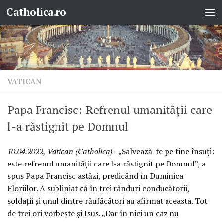
Catholica.ro
Skip to content
VATICAN
Papa Francisc: Refrenul umanității care
l-a răstignit pe Domnul
10.04.2022, Vatican (Catholica)
- „Salvează-te pe tine însuți:
este refrenul umanității care l-a răstignit pe Domnul”, a
spus Papa Francisc astăzi, predicând în Duminica
Floriilor. A subliniat că în trei rânduri conducătorii,
soldații și unul dintre răufăcători au afirmat aceasta. Tot
de trei ori vorbește și Isus. „Dar în nici un caz nu