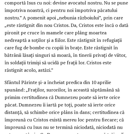
comportă Isus cu noi: devine avocatul nostru. Nu se pune
împotriva noastră, ci pentru noi împotriva păcatului
nostru.” A pomenit apoi „nebunia războiului”, prin care
„este răstignit din nou Cristos. Da, Cristos este încă o dată
pironit pe cruce în mamele care plâng moartea
nedreaptă a soților și a fiilor. Este răstignit în refugiații
care fug de bombe cu copiii în brațe. Este răstignit în
bătrânii lăsați singuri să moară, în tinerii privați de viitor,
în soldații trimiși să ucidă pe frații lor. Cristos este
răstignit acolo, astăzi.”
Sfântul Părinte și-a încheiat predica din 10 aprilie
spunând: „Fraților, surorilor, în această săptămână să
primim certitudinea că Dumnezeu poate să ierte orice
păcat. Dumnezeu îi iartă pe toți, poate să ierte orice
distanță, să schimbe orice plâns în dans; certitudinea că
împreună cu Cristos există mereu loc pentru fiecare; că
împreună cu Isus nu se termină niciodată, niciodată nu