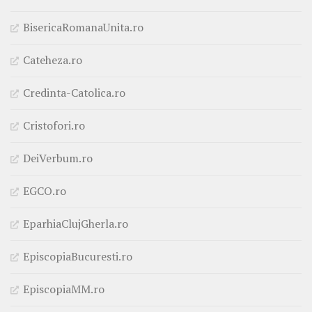
BisericaRomanaUnita.ro
Cateheza.ro
Credinta-Catolica.ro
Cristofori.ro
DeiVerbum.ro
EGCO.ro
EparhiaClujGherla.ro
EpiscopiaBucuresti.ro
EpiscopiaMM.ro