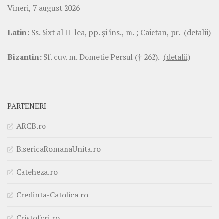
Vineri, 7 august 2026
Latin:
Ss. Sixt al II-lea, pp. şi îns., m. ; Caietan, pr.
(detalii)
Bizantin:
Sf. cuv. m. Dometie Persul († 262).
(detalii)
PARTENERI
ARCB.ro
BisericaRomanaUnita.ro
Cateheza.ro
Credinta-Catolica.ro
Cristofori.ro