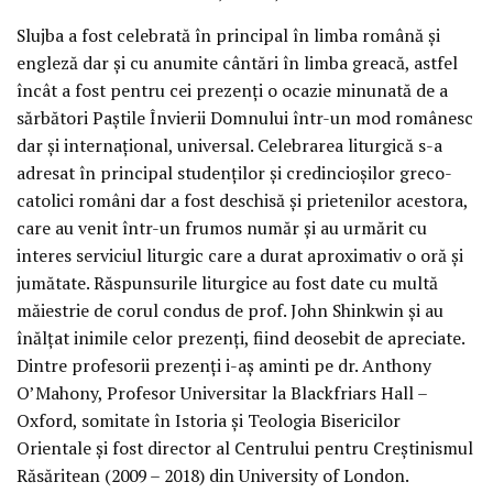
Slujba a fost celebrată în principal în limba română și
engleză dar și cu anumite cântări în limba greacă, astfel
încât a fost pentru cei prezenți o ocazie minunată de a
sărbători Paștile Învierii Domnului într-un mod românesc
dar și internațional, universal. Celebrarea liturgică s-a
adresat în principal studenților și credincioșilor greco-
catolici români dar a fost deschisă și prietenilor acestora,
care au venit într-un frumos număr și au urmărit cu
interes serviciul liturgic care a durat aproximativ o oră și
jumătate. Răspunsurile liturgice au fost date cu multă
măiestrie de corul condus de prof. John Shinkwin și au
înălțat inimile celor prezenți, fiind deosebit de apreciate.
Dintre profesorii prezenți i-aș aminti pe dr. Anthony
O’Mahony, Profesor Universitar la Blackfriars Hall –
Oxford, somitate în Istoria și Teologia Bisericilor
Orientale și fost director al Centrului pentru Creștinismul
Răsăritean (2009 – 2018) din University of London.