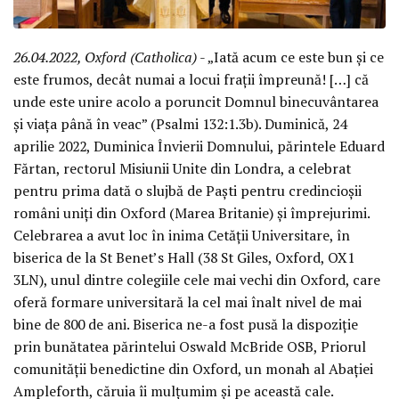
26.04.2022, Oxford (Catholica)
- „Iată acum ce este bun și ce
este frumos, decât numai a locui frații împreună! […] că
unde este unire acolo a poruncit Domnul binecuvântarea
și viața până în veac” (Psalmi 132:1.3b). Duminică, 24
aprilie 2022, Duminica Învierii Domnului, părintele Eduard
Fărtan, rectorul Misiunii Unite din Londra, a celebrat
pentru prima dată o slujbă de Paști pentru credincioșii
români uniți din Oxford (Marea Britanie) și împrejurimi.
Celebrarea a avut loc în inima Cetății Universitare, în
biserica de la St Benet’s Hall (38 St Giles, Oxford, OX1
3LN), unul dintre colegiile cele mai vechi din Oxford, care
oferă formare universitară la cel mai înalt nivel de mai
bine de 800 de ani. Biserica ne-a fost pusă la dispoziție
prin bunătatea părintelui Oswald McBride OSB, Priorul
comunității benedictine din Oxford, un monah al Abației
Ampleforth, căruia îi mulțumim și pe această cale.