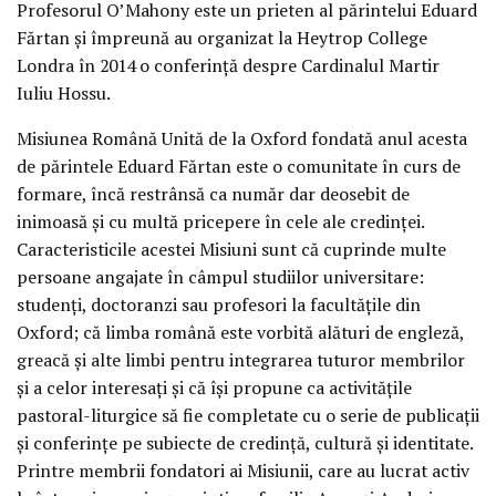
Profesorul O’Mahony este un prieten al părintelui Eduard
Fărtan și împreună au organizat la Heytrop College
Londra în 2014 o conferință despre Cardinalul Martir
Iuliu Hossu.
Misiunea Română Unită de la Oxford fondată anul acesta
de părintele Eduard Fărtan este o comunitate în curs de
formare, încă restrânsă ca număr dar deosebit de
inimoasă și cu multă pricepere în cele ale credinței.
Caracteristicile acestei Misiuni sunt că cuprinde multe
persoane angajate în câmpul studiilor universitare:
studenți, doctoranzi sau profesori la facultățile din
Oxford; că limba română este vorbită alături de engleză,
greacă și alte limbi pentru integrarea tuturor membrilor
și a celor interesați și că își propune ca activitățile
pastoral-liturgice să fie completate cu o serie de publicații
și conferințe pe subiecte de credință, cultură și identitate.
Printre membrii fondatori ai Misiunii, care au lucrat activ