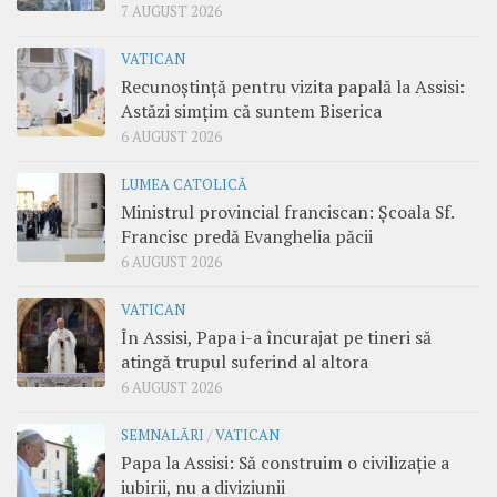
7 AUGUST 2026
VATICAN
Recunoștință pentru vizita papală la Assisi:
Astăzi simțim că suntem Biserica
6 AUGUST 2026
LUMEA CATOLICĂ
Ministrul provincial franciscan: Școala Sf.
Francisc predă Evanghelia păcii
6 AUGUST 2026
VATICAN
În Assisi, Papa i-a încurajat pe tineri să
atingă trupul suferind al altora
6 AUGUST 2026
SEMNALĂRI
/
VATICAN
Papa la Assisi: Să construim o civilizație a
iubirii, nu a diviziunii