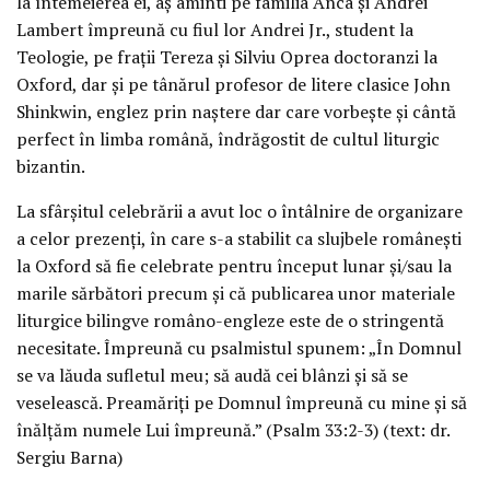
la întemeierea ei, aș aminti pe familia Anca și Andrei
Lambert împreună cu fiul lor Andrei Jr., student la
Teologie, pe frații Tereza și Silviu Oprea doctoranzi la
Oxford, dar și pe tânărul profesor de litere clasice John
Shinkwin, englez prin naștere dar care vorbește și cântă
perfect în limba română, îndrăgostit de cultul liturgic
bizantin.
La sfârșitul celebrării a avut loc o întâlnire de organizare
a celor prezenți, în care s-a stabilit ca slujbele românești
la Oxford să fie celebrate pentru început lunar și/sau la
marile sărbători precum și că publicarea unor materiale
liturgice bilingve româno-engleze este de o stringentă
necesitate. Împreună cu psalmistul spunem: „În Domnul
se va lăuda sufletul meu; să audă cei blânzi și să se
veselească. Preamăriți pe Domnul împreună cu mine și să
înălțăm numele Lui împreună.” (Psalm 33:2-3) (text: dr.
Sergiu Barna)