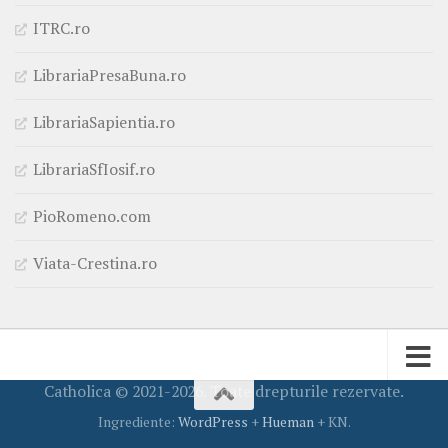
ITRC.ro
LibrariaPresaBuna.ro
LibrariaSapientia.ro
LibrariaSfIosif.ro
PioRomeno.com
Viata-Crestina.ro
Catholica © 2021-2026. Toate drepturile rezervate.
Ingrediente:
WordPress
+
Hueman
+ KN.