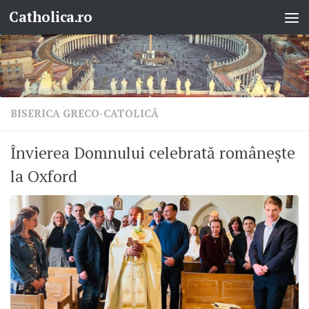
Catholica.ro
Skip to content
BISERICA GRECO-CATOLICĂ
Învierea Domnului celebrată românește
la Oxford