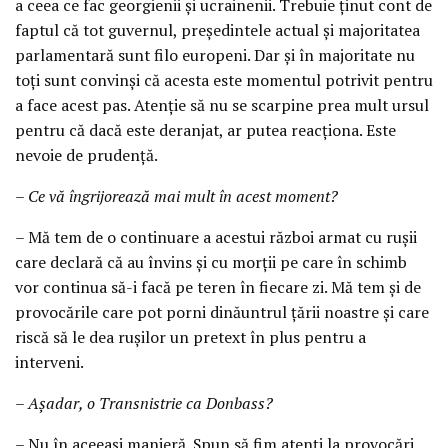
a ceea ce fac georgienii și ucrainenii. Trebuie ținut cont de
faptul că tot guvernul, președintele actual și majoritatea
parlamentară sunt filo europeni. Dar și în majoritate nu
toți sunt convinși că acesta este momentul potrivit pentru
a face acest pas. Atenție să nu se scarpine prea mult ursul
pentru că dacă este deranjat, ar putea reacționa. Este
nevoie de prudență.
– Ce vă îngrijorează mai mult în acest moment?
– Mă tem de o continuare a acestui război armat cu rușii
care declară că au învins și cu morții pe care în schimb
vor continua să-i facă pe teren în fiecare zi. Mă tem și de
provocările care pot porni dinăuntrul țării noastre și care
riscă să le dea rușilor un pretext în plus pentru a
interveni.
– Așadar, o Transnistrie ca Donbass?
– Nu în aceeași manieră. Spun să fim atenți la provocări