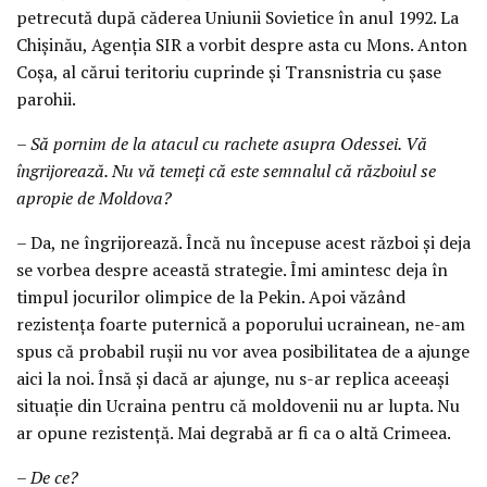
petrecută după căderea Uniunii Sovietice în anul 1992. La
Chișinău, Agenția SIR a vorbit despre asta cu Mons. Anton
Coșa, al cărui teritoriu cuprinde și Transnistria cu șase
parohii.
– Să pornim de la atacul cu rachete asupra Odessei. Vă
îngrijorează. Nu vă temeți că este semnalul că războiul se
apropie de Moldova?
– Da, ne îngrijorează. Încă nu începuse acest război și deja
se vorbea despre această strategie. Îmi amintesc deja în
timpul jocurilor olimpice de la Pekin. Apoi văzând
rezistența foarte puternică a poporului ucrainean, ne-am
spus că probabil rușii nu vor avea posibilitatea de a ajunge
aici la noi. Însă și dacă ar ajunge, nu s-ar replica aceeași
situație din Ucraina pentru că moldovenii nu ar lupta. Nu
ar opune rezistență. Mai degrabă ar fi ca o altă Crimeea.
– De ce?