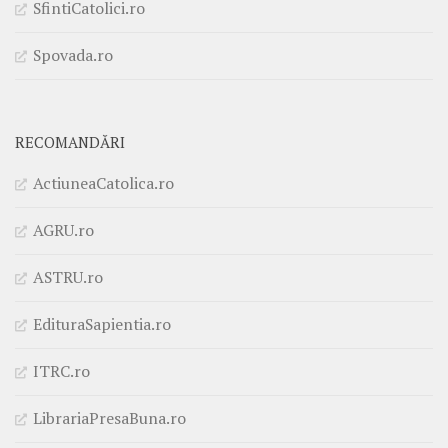
SfintiCatolici.ro
Spovada.ro
RECOMANDĂRI
ActiuneaCatolica.ro
AGRU.ro
ASTRU.ro
EdituraSapientia.ro
ITRC.ro
LibrariaPresaBuna.ro