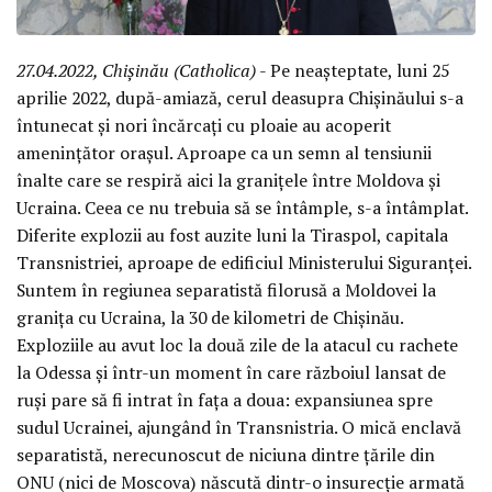
27.04.2022, Chișinău (Catholica)
- Pe neașteptate, luni 25
aprilie 2022, după-amiază, cerul deasupra Chișinăului s-a
întunecat și nori încărcați cu ploaie au acoperit
amenințător orașul. Aproape ca un semn al tensiunii
înalte care se respiră aici la granițele între Moldova și
Ucraina. Ceea ce nu trebuia să se întâmple, s-a întâmplat.
Diferite explozii au fost auzite luni la Tiraspol, capitala
Transnistriei, aproape de edificiul Ministerului Siguranței.
Suntem în regiunea separatistă filorusă a Moldovei la
granița cu Ucraina, la 30 de kilometri de Chișinău.
Exploziile au avut loc la două zile de la atacul cu rachete
la Odessa și într-un moment în care războiul lansat de
ruși pare să fi intrat în fața a doua: expansiunea spre
sudul Ucrainei, ajungând în Transnistria. O mică enclavă
separatistă, nerecunoscut de niciuna dintre țările din
ONU (nici de Moscova) născută dintr-o insurecție armată