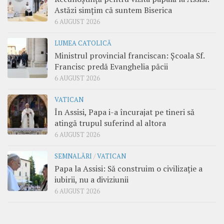
Astăzi simțim că suntem Biserica
6 AUGUST 2026
LUMEA CATOLICĂ
Ministrul provincial franciscan: Școala Sf.
Francisc predă Evanghelia păcii
6 AUGUST 2026
VATICAN
În Assisi, Papa i-a încurajat pe tineri să
atingă trupul suferind al altora
6 AUGUST 2026
SEMNALĂRI
/
VATICAN
Papa la Assisi: Să construim o civilizație a
iubirii, nu a diviziunii
6 AUGUST 2026