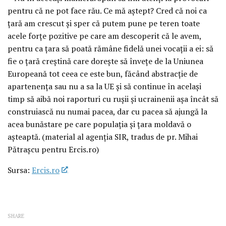
pentru că ne pot face rău. Ce mă aștept? Cred că noi ca
țară am crescut și sper că putem pune pe teren toate
acele forțe pozitive pe care am descoperit că le avem,
pentru ca țara să poată rămâne fidelă unei vocații a ei: să
fie o țară creștină care dorește să învețe de la Uniunea
Europeană tot ceea ce este bun, făcând abstracție de
apartenența sau nu a sa la UE și să continue în același
timp să aibă noi raporturi cu rușii și ucrainenii așa încât să
construiască nu numai pacea, dar cu pacea să ajungă la
acea bunăstare pe care populația și țara moldavă o
așteaptă. (material al agenția SIR, tradus de pr. Mihai
Pătrașcu pentru Ercis.ro)
Sursa:
Ercis.ro
SHARE