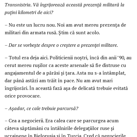
Transnistria. Vă îngrijorează această prezență militară la
puțini kilometri de aici?
– Nu este un lucru nou. Noi am avut mereu prezența de
militari din armata rusă. Știm că sunt acolo.
– Dar se vorbește despre o creștere a prezenței militare.
– Totul era deja aici. Politicienii noștri, încă din anii ’90, au
cerut mereu rușilor ca aceste arsenale să fie distruse cu
angajamentul de a părăsi și țara. Asta nu s-a întâmplat,
dar până astăzi am trăit în pace. Nu am avut mari
îngrijorări. În această fază așa de delicată trebuie evitată
orice provocare.
– Așadar, ce cale trebuie parcursă?
– Cea a negocierii. Era calea care se parcurgea acum
câteva săptămâni cu întâlnirile delegațiilor ruse și
ucrainene în Bielorusia și în Turcia. Cred că negocierile