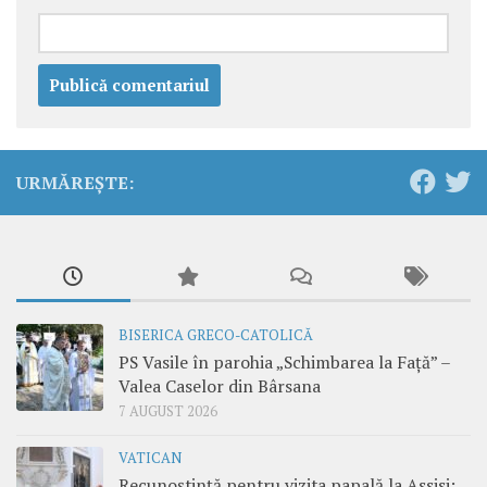
URMĂREȘTE:
BISERICA GRECO-CATOLICĂ
PS Vasile în parohia „Schimbarea la Față” –
Valea Caselor din Bârsana
7 AUGUST 2026
VATICAN
Recunoștință pentru vizita papală la Assisi: