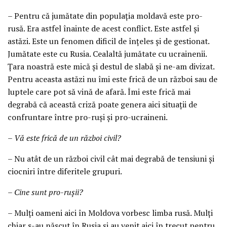
– Pentru că jumătate din populația moldavă este pro-
rusă. Era astfel înainte de acest conflict. Este astfel și
astăzi. Este un fenomen dificil de înțeles și de gestionat.
Jumătate este cu Rusia. Cealaltă jumătate cu ucrainenii.
Țara noastră este mică și destul de slabă și ne-am divizat.
Pentru aceasta astăzi nu îmi este frică de un război sau de
luptele care pot să vină de afară. Îmi este frică mai
degrabă că această criză poate genera aici situații de
confruntare între pro-ruși și pro-ucraineni.
– Vă este frică de un război civil?
– Nu atât de un război civil cât mai degrabă de tensiuni și
ciocniri între diferitele grupuri.
– Cine sunt pro-rușii?
– Mulți oameni aici în Moldova vorbesc limba rusă. Mulți
chiar s-au născut în Rusia și au venit aici în trecut pentru