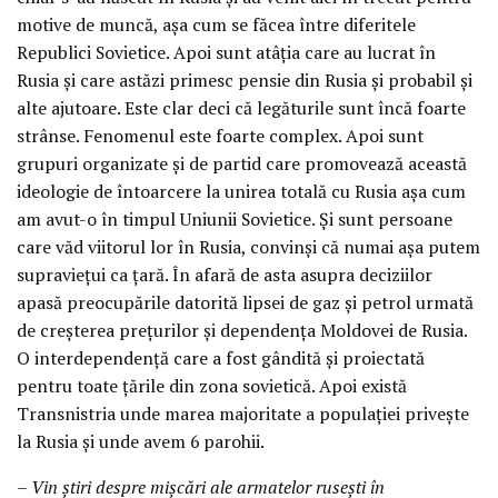
motive de muncă, așa cum se făcea între diferitele
Republici Sovietice. Apoi sunt atâția care au lucrat în
Rusia și care astăzi primesc pensie din Rusia și probabil și
alte ajutoare. Este clar deci că legăturile sunt încă foarte
strânse. Fenomenul este foarte complex. Apoi sunt
grupuri organizate și de partid care promovează această
ideologie de întoarcere la unirea totală cu Rusia așa cum
am avut-o în timpul Uniunii Sovietice. Și sunt persoane
care văd viitorul lor în Rusia, convinși că numai așa putem
supraviețui ca țară. În afară de asta asupra deciziilor
apasă preocupările datorită lipsei de gaz și petrol urmată
de creșterea prețurilor și dependența Moldovei de Rusia.
O interdependență care a fost gândită și proiectată
pentru toate țările din zona sovietică. Apoi există
Transnistria unde marea majoritate a populației privește
la Rusia și unde avem 6 parohii.
– Vin știri despre mișcări ale armatelor rusești în