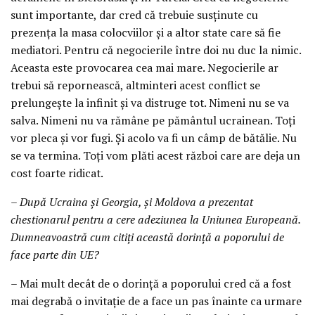
sunt importante, dar cred că trebuie susținute cu
prezența la masa colocviilor și a altor state care să fie
mediatori. Pentru că negocierile între doi nu duc la nimic.
Aceasta este provocarea cea mai mare. Negocierile ar
trebui să repornească, altminteri acest conflict se
prelungește la infinit și va distruge tot. Nimeni nu se va
salva. Nimeni nu va rămâne pe pământul ucrainean. Toți
vor pleca și vor fugi. Și acolo va fi un câmp de bătălie. Nu
se va termina. Toți vom plăti acest război care are deja un
cost foarte ridicat.
– După Ucraina și Georgia, și Moldova a prezentat
chestionarul pentru a cere adeziunea la Uniunea Europeană.
Dumneavoastră cum citiți această dorință a poporului de
face parte din UE?
– Mai mult decât de o dorință a poporului cred că a fost
mai degrabă o invitație de a face un pas înainte ca urmare