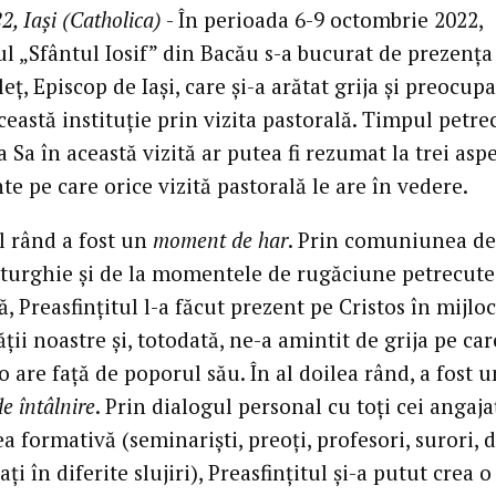
2, Iași (Catholica)
- În perioada 6-9 octombrie 2022,
l „Sfântul Iosif” din Bacău s-a bucurat de prezența
leț, Episcop de Iași, care și-a arătat grija și preocup
ceastă instituție prin vizita pastorală. Timpul petre
 Sa în această vizită ar putea fi rezumat la trei asp
e pe care orice vizită pastorală le are în vedere.
l rând a fost un
moment de har
. Prin comuniunea de
iturghie și de la momentele de rugăciune petrecute
 Preasfințitul l-a făcut prezent pe Cristos în mijlo
ii noastre și, totodată, ne-a amintit de grija pe car
are față de poporul său. În al doilea rând, a fost u
 întâlnire
. Prin dialogul personal cu toți cei angaja
ea formativă (seminariști, preoți, profesori, surori, d
ați în diferite slujiri), Preasfințitul și-a putut crea o