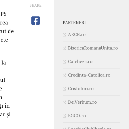
SHARE
 PS
area
PARTENERI
cut de
ARCB.ro
ecte
BisericaRomanaUnita.ro
Cateheza.ro
 la
Credinta-Catolica.ro
cul
e
Cristofori.ro
n
DeiVerbum.ro
ți în
ar și
EGCO.ro
EparhiaClujGherla.ro