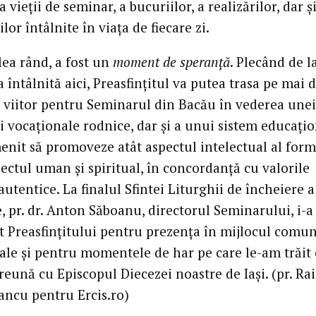
 vieții de seminar, a bucuriilor, a realizărilor, dar și
lor întâlnite în viața de fiecare zi.
ilea rând, a fost un
moment de speranță
. Plecând de l
a întâlnită aici, Preasfințitul va putea trasa pe mai 
de viitor pentru Seminarul din Bacău în vederea unei
i vocaționale rodnice, dar și a unui sistem educați
enit să promoveze atât aspectul intelectual al formă
pectul uman și spiritual, în concordanță cu valorile
autentice. La finalul Sfintei Liturghii de încheiere a 
, pr. dr. Anton Săboanu, directorul Seminarului, i-a
 Preasfințitului pentru prezența în mijlocul comuni
ale și pentru momentele de har pe care le-am trăit
preună cu Episcopul Diecezei noastre de Iași. (pr. R
Iancu pentru Ercis.ro)