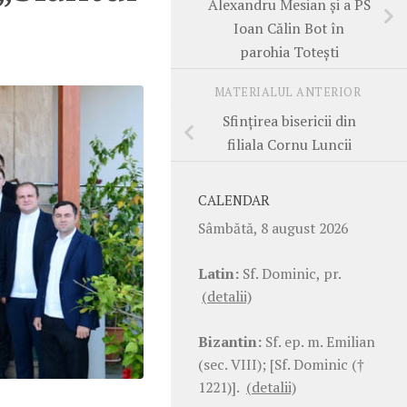
Alexandru Mesian și a PS
Ioan Călin Bot în
parohia Totești
MATERIALUL ANTERIOR
Sfințirea bisericii din
filiala Cornu Luncii
CALENDAR
Sâmbătă, 8 august 2026
Latin:
Sf. Dominic, pr.
(detalii)
Bizantin:
Sf. ep. m. Emilian
(sec. VIII); [Sf. Dominic (†
1221)].
(detalii)