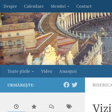
Despre
Calendare
Membri
Contact
Skip to content
Toate ştirile
Video
Anunţuri
BISERIC
URMĂREȘTE:
Vizi