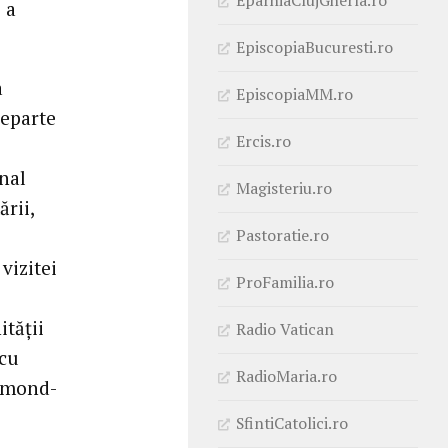
 a
EpiscopiaBucuresti.ro
a
EpiscopiaMM.ro
departe
Ercis.ro
onal
Magisteriu.ro
rii,
Pastoratie.ro
vizitei
ProFamilia.ro
tății
Radio Vatican
 cu
RadioMaria.ro
aimond-
SfintiCatolici.ro