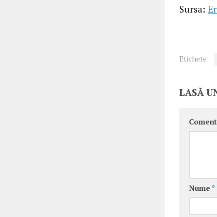
Sursa:
Er
Etichete:
LASĂ U
Coment
Nume
*