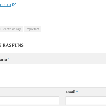
cis.ro
Dieceza de Iași
Important
N RĂSPUNS
ariu
*
Email
*