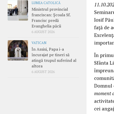
LUMEA CATOLICĂ
11.10.202
Ministrul provincial
Seminaru
franciscan: Școala Sf.
Iosif Pău
Francisc predă
Evanghelia păcii
față de a
6 AUGUST 2026
Excelența
important
VATICAN
În Assisi, Papa i-a
În primu
încurajat pe tineri să
atingă trupul suferind al
Sfânta L
altora
împreună,
6 AUGUST 2026
comunităț
Domnul o 
moment de
activitat
cei angaj