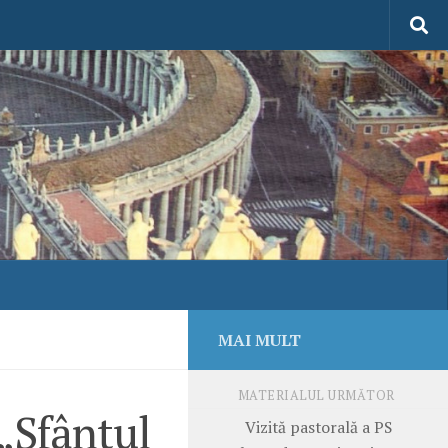
MAI MULT
MATERIALUL URMĂTOR
 „Sfântul
Vizită pastorală a PS