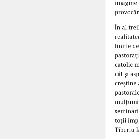
imagine a
provocări
În al tre
realitate
liniile 
pastorați
catolic m
cât și as
creștine 
pastorale
mulțumit
seminari
toții îm
Tiberiu 