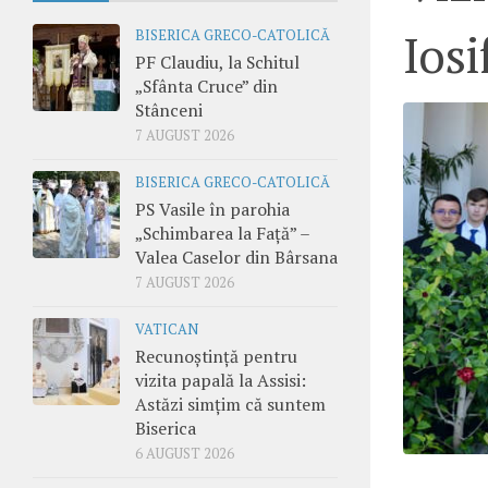
Iosi
BISERICA GRECO-CATOLICĂ
PF Claudiu, la Schitul
„Sfânta Cruce” din
Stânceni
7 AUGUST 2026
BISERICA GRECO-CATOLICĂ
PS Vasile în parohia
„Schimbarea la Față” –
Valea Caselor din Bârsana
7 AUGUST 2026
VATICAN
Recunoștință pentru
vizita papală la Assisi:
Astăzi simțim că suntem
Biserica
6 AUGUST 2026