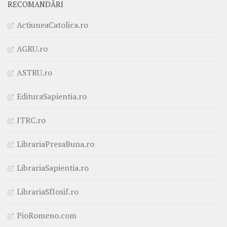
RECOMANDĂRI
ActiuneaCatolica.ro
AGRU.ro
ASTRU.ro
EdituraSapientia.ro
ITRC.ro
LibrariaPresaBuna.ro
LibrariaSapientia.ro
LibrariaSfIosif.ro
PioRomeno.com