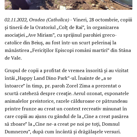
02.11.2022, Oradea (Catholica)
- Vineri, 28 octombrie, copiii
și tinerii de la Oratoriul „Colț de Rai”, în organizarea
asociației „Ave Miriam”, cu sprijinul parohiei greco-
catolice din Beiuș, au fost într-un scurt pelerinaj la
mănăstirea „Fericiților Episcopi români martiri” din Stâna
de Vale.
Grupul de copii a profitat de vremea însorită și au vizitat
întâi „Happy Land Dino Park”-ul. Înainte de „a se
întoarce” în timp, pr. paroh Zorel Zima a prezentat o
scurtă cateheză despre creație. Aerul ozonat, exponatele
animalelor preistorice, razele călduroase ce pătrundeau
printre frunze au creat un context recreativ minunat în
care copiii au ajuns cu gândul de la „Cine a creat pasărea
să zboare” la „Cine ne-a creat pe noi pe toți, Domnul
Dumnezeu”, după cum încântă și drăgălașele versuri.