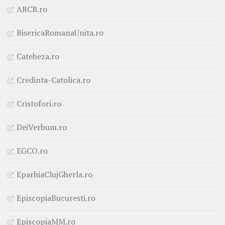
ARCB.ro
BisericaRomanaUnita.ro
Cateheza.ro
Credinta-Catolica.ro
Cristofori.ro
DeiVerbum.ro
EGCO.ro
EparhiaClujGherla.ro
EpiscopiaBucuresti.ro
EpiscopiaMM.ro