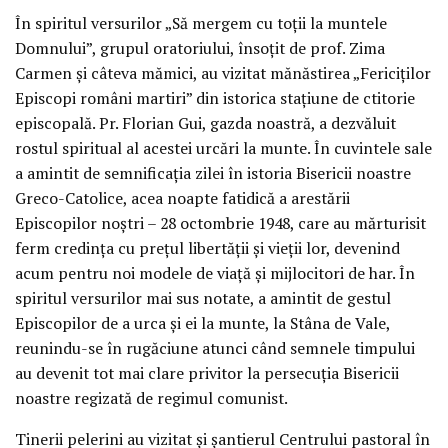
În spiritul versurilor „Să mergem cu toții la muntele
Domnului”, grupul oratoriului, însoțit de prof. Zima
Carmen și câteva mămici, au vizitat mănăstirea „Fericiților
Episcopi români martiri” din istorica stațiune de ctitorie
episcopală. Pr. Florian Gui, gazda noastră, a dezvăluit
rostul spiritual al acestei urcări la munte. În cuvintele sale
a amintit de semnificația zilei în istoria Bisericii noastre
Greco-Catolice, acea noapte fatidică a arestării
Episcopilor noștri – 28 octombrie 1948, care au mărturisit
ferm credința cu prețul libertății și vieții lor, devenind
acum pentru noi modele de viață și mijlocitori de har. În
spiritul versurilor mai sus notate, a amintit de gestul
Episcopilor de a urca și ei la munte, la Stâna de Vale,
reunindu-se în rugăciune atunci când semnele timpului
au devenit tot mai clare privitor la persecuția Bisericii
noastre regizată de regimul comunist.
Tinerii pelerini au vizitat și șantierul Centrului pastoral în