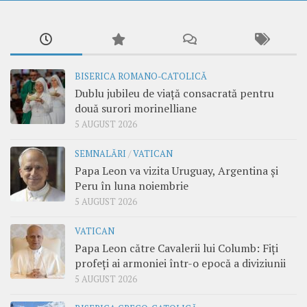
BISERICA ROMANO-CATOLICĂ
Dublu jubileu de viață consacrată pentru
două surori morinelliane
5 AUGUST 2026
SEMNALĂRI
/
VATICAN
Papa Leon va vizita Uruguay, Argentina și
Peru în luna noiembrie
5 AUGUST 2026
VATICAN
Papa Leon către Cavalerii lui Columb: Fiți
profeți ai armoniei într-o epocă a diviziunii
5 AUGUST 2026