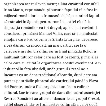
organizarea acestui eveniment; a luat cuvântul consulul
Irina Marin, exprimându-și bucuria faptului că a fost în
mijlocul românilor la o frumoasă slujbă, amintind faptul
că este aici în Spania pentru români, astfel că stă la
dispoziția românilor cu tot dragul; apoi a luat cuvântul
consilierul primăriei Manuel Villar, care și-a manifestat
emoțiile care l-au cuprins la Sfânta Liturghie, deoarece,
zicea dânsul, că niciodată nu mai participase la o
celebrare în ritul bizantin, iar în final pr. Radu Bokor a
mulțumit tuturor celor care au fost prezenți, și mai ales
celor care au ajutat la organizarea acestui eveniment. Am
ieșit apoi în fața Bisericii, unde grupul Cresol ne-a
încântat cu un dans tradițional alicantin, după care am
purces pe străzile pitorești ale cartierului până în Plaza
del Puente, unde a fost organizat un festin culinar
cultural. Loc în care, grupul de dans din cadrul asociației
Zestrea României au alternat dansurile cu grupul Cresol,
astfel observându-se frumusețea culturală a celor două