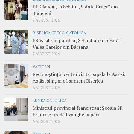
PF Claudiu, la Schitul „Sfânta Cruce” din
Stânceni
7 AUGUST 2026
BISERICA GRECO-CATOLICĂ
PS Vasile în parohia „Schimbarea la Față” –
Valea Caselor din Bârsana
7 AUGUST 2026
VATICAN
Recunoștință pentru vizita papală la Assisi:
Astăzi simțim că suntem Biserica
6 AUGUST 2026
LUMEA CATOLICĂ
Ministrul provincial franciscan: Școala Sf.
Francisc predă Evanghelia păcii
6 AUGUST 2026