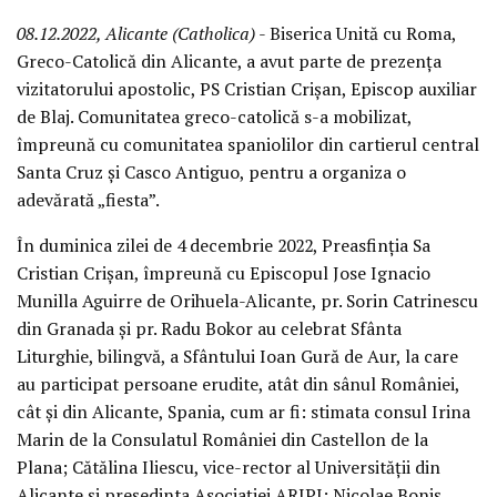
08.12.2022, Alicante (Catholica)
- Biserica Unită cu Roma,
Greco-Catolică din Alicante, a avut parte de prezența
vizitatorului apostolic, PS Cristian Crișan, Episcop auxiliar
de Blaj. Comunitatea greco-catolică s-a mobilizat,
împreună cu comunitatea spaniolilor din cartierul central
Santa Cruz și Casco Antiguo, pentru a organiza o
adevărată „fiesta”.
În duminica zilei de 4 decembrie 2022, Preasfinția Sa
Cristian Crișan, împreună cu Episcopul Jose Ignacio
Munilla Aguirre de Orihuela-Alicante, pr. Sorin Catrinescu
din Granada și pr. Radu Bokor au celebrat Sfânta
Liturghie, bilingvă, a Sfântului Ioan Gură de Aur, la care
au participat persoane erudite, atât din sânul României,
cât și din Alicante, Spania, cum ar fi: stimata consul Irina
Marin de la Consulatul României din Castellon de la
Plana; Cătălina Iliescu, vice-rector al Universității din
Alicante și președinta Asociației ARIPI; Nicolae Boniș,