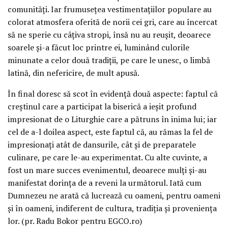
comunități. Iar frumusețea vestimentațiilor populare au
colorat atmosfera oferită de norii cei gri, care au încercat
să ne sperie cu câțiva stropi, însă nu au reușit, deoarece
soarele și-a făcut loc printre ei, luminând culorile
minunate a celor două tradiții, pe care le unesc, o limbă
latină, din nefericire, de mult apusă.
În final doresc să scot în evidență două aspecte: faptul că
creștinul care a participat la biserică a ieșit profund
impresionat de o Liturghie care a pătruns în inima lui; iar
cel de a-l doilea aspect, este faptul că, au rămas la fel de
impresionați atât de dansurile, cât și de preparatele
culinare, pe care le-au experimentat. Cu alte cuvinte, a
fost un mare succes evenimentul, deoarece mulți și-au
manifestat dorința de a reveni la următorul. Iată cum
Dumnezeu ne arată că lucrează cu oameni, pentru oameni
și în oameni, indiferent de cultura, tradiția și proveniența
lor. (pr. Radu Bokor pentru EGCO.ro)