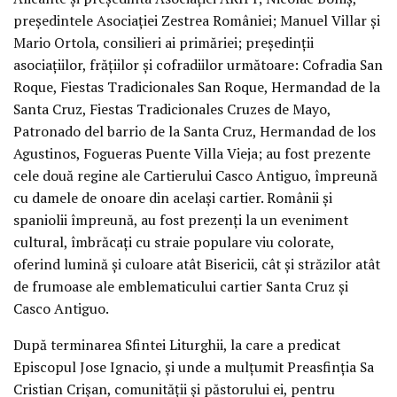
președintele Asociației Zestrea României; Manuel Villar și
Mario Ortola, consilieri ai primăriei; președinții
asociațiilor, frățiilor și cofradiilor următoare: Cofradia San
Roque, Fiestas Tradicionales San Roque, Hermandad de la
Santa Cruz, Fiestas Tradicionales Cruzes de Mayo,
Patronado del barrio de la Santa Cruz, Hermandad de los
Agustinos, Fogueras Puente Villa Vieja; au fost prezente
cele două regine ale Cartierului Casco Antiguo, împreună
cu damele de onoare din același cartier. Românii și
spaniolii împreună, au fost prezenți la un eveniment
cultural, îmbrăcați cu straie populare viu colorate,
oferind lumină și culoare atât Bisericii, cât și străzilor atât
de frumoase ale emblematicului cartier Santa Cruz și
Casco Antiguo.
După terminarea Sfintei Liturghii, la care a predicat
Episcopul Jose Ignacio, și unde a mulțumit Preasfinția Sa
Cristian Crișan, comunității și păstorului ei, pentru