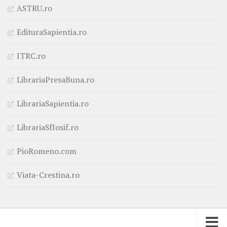
ASTRU.ro
EdituraSapientia.ro
ITRC.ro
LibrariaPresaBuna.ro
LibrariaSapientia.ro
LibrariaSfIosif.ro
PioRomeno.com
Viata-Crestina.ro