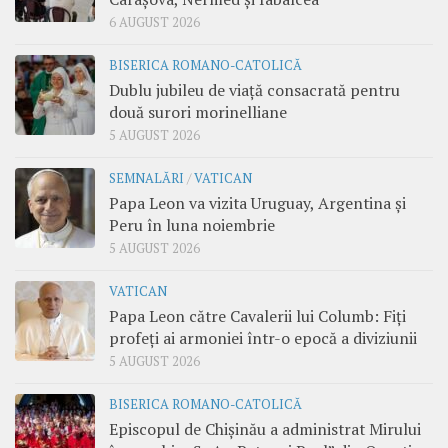
6 AUGUST 2026
BISERICA ROMANO-CATOLICĂ
Dublu jubileu de viață consacrată pentru
două surori morinelliane
5 AUGUST 2026
SEMNALĂRI
/
VATICAN
Papa Leon va vizita Uruguay, Argentina și
Peru în luna noiembrie
5 AUGUST 2026
VATICAN
Papa Leon către Cavalerii lui Columb: Fiți
profeți ai armoniei într-o epocă a diviziunii
5 AUGUST 2026
BISERICA ROMANO-CATOLICĂ
Episcopul de Chișinău a administrat Mirului