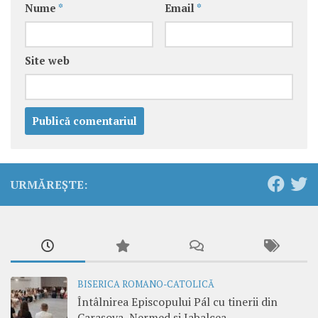
Nume
*
Email
*
Site web
URMĂREȘTE:
BISERICA ROMANO-CATOLICĂ
Întâlnirea Episcopului Pál cu tinerii din
Carașova, Nermed și Iabalcea