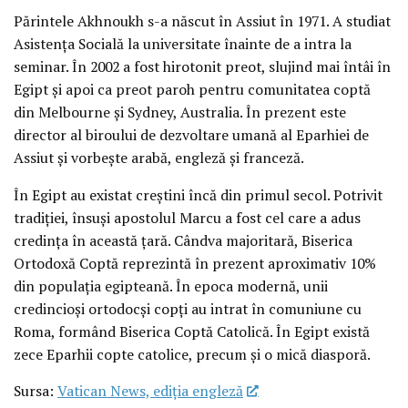
Părintele Akhnoukh s-a născut în Assiut în 1971. A studiat
Asistența Socială la universitate înainte de a intra la
seminar. În 2002 a fost hirotonit preot, slujind mai întâi în
Egipt și apoi ca preot paroh pentru comunitatea coptă
din Melbourne și Sydney, Australia. În prezent este
director al biroului de dezvoltare umană al Eparhiei de
Assiut și vorbește arabă, engleză și franceză.
În Egipt au existat creștini încă din primul secol. Potrivit
tradiției, însuși apostolul Marcu a fost cel care a adus
credința în această țară. Cândva majoritară, Biserica
Ortodoxă Coptă reprezintă în prezent aproximativ 10%
din populația egipteană. În epoca modernă, unii
credincioși ortodocși copți au intrat în comuniune cu
Roma, formând Biserica Coptă Catolică. În Egipt există
zece Eparhii copte catolice, precum și o mică diasporă.
Sursa:
Vatican News, ediția engleză