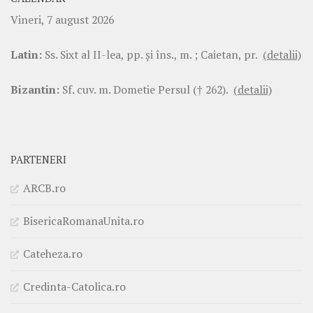
Vineri, 7 august 2026
Latin:
Ss. Sixt al II-lea, pp. şi îns., m. ; Caietan, pr.
(detalii)
Bizantin:
Sf. cuv. m. Dometie Persul († 262).
(detalii)
PARTENERI
ARCB.ro
BisericaRomanaUnita.ro
Cateheza.ro
Credinta-Catolica.ro