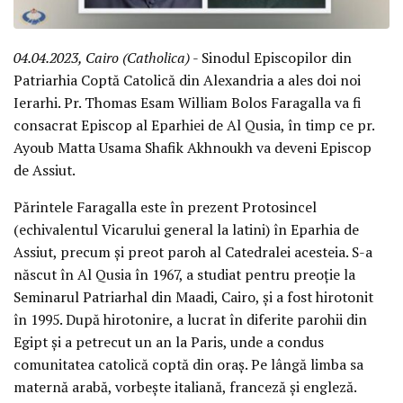
04.04.2023, Cairo (Catholica)
- Sinodul Episcopilor din
Patriarhia Coptă Catolică din Alexandria a ales doi noi
Ierarhi. Pr. Thomas Esam William Bolos Faragalla va fi
consacrat Episcop al Eparhiei de Al Qusia, în timp ce pr.
Ayoub Matta Usama Shafik Akhnoukh va deveni Episcop
de Assiut.
Părintele Faragalla este în prezent Protosincel
(echivalentul Vicarului general la latini) în Eparhia de
Assiut, precum și preot paroh al Catedralei acesteia. S-a
născut în Al Qusia în 1967, a studiat pentru preoție la
Seminarul Patriarhal din Maadi, Cairo, și a fost hirotonit
în 1995. După hirotonire, a lucrat în diferite parohii din
Egipt și a petrecut un an la Paris, unde a condus
comunitatea catolică coptă din oraș. Pe lângă limba sa
maternă arabă, vorbește italiană, franceză și engleză.