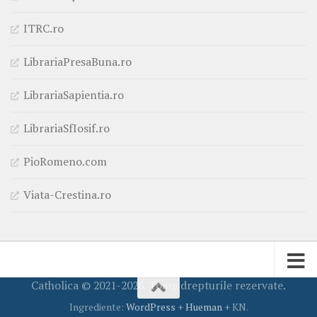
ITRC.ro
LibrariaPresaBuna.ro
LibrariaSapientia.ro
LibrariaSfIosif.ro
PioRomeno.com
Viata-Crestina.ro
Catholica © 2021-2026. Toate drepturile rezervate.
Ingrediente:
WordPress
+
Hueman
+ KN.