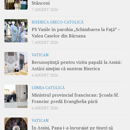
Stânceni
7 AUGUST 2026
BISERICA GRECO-CATOLICĂ
PS Vasile în parohia „Schimbarea la Față” –
Valea Caselor din Bârsana
7 AUGUST 2026
VATICAN
Recunoștință pentru vizita papală la Assisi:
Astăzi simțim că suntem Biserica
6 AUGUST 2026
LUMEA CATOLICĂ
Ministrul provincial franciscan: Școala Sf.
Francisc predă Evanghelia păcii
6 AUGUST 2026
VATICAN
În Assisi, Papa i-a încurajat pe tineri să