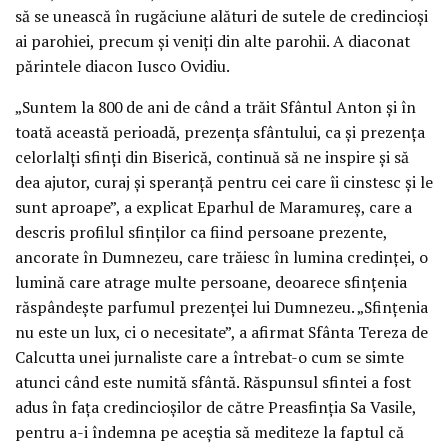
să se unească în rugăciune alături de sutele de credincioși
ai parohiei, precum și veniți din alte parohii. A diaconat
părintele diacon Iusco Ovidiu.
„Suntem la 800 de ani de când a trăit Sfântul Anton și în
toată această perioadă, prezența sfântului, ca și prezența
celorlalți sfinți din Biserică, continuă să ne inspire și să
dea ajutor, curaj și speranță pentru cei care îi cinstesc și le
sunt aproape”, a explicat Eparhul de Maramureș, care a
descris profilul sfinților ca fiind persoane prezente,
ancorate în Dumnezeu, care trăiesc în lumina credinței, o
lumină care atrage multe persoane, deoarece sfințenia
răspândește parfumul prezenței lui Dumnezeu. „Sfințenia
nu este un lux, ci o necesitate”, a afirmat Sfânta Tereza de
Calcutta unei jurnaliste care a întrebat-o cum se simte
atunci când este numită sfântă. Răspunsul sfintei a fost
adus în fața credincioșilor de către Preasfinția Sa Vasile,
pentru a-i îndemna pe aceștia să mediteze la faptul că