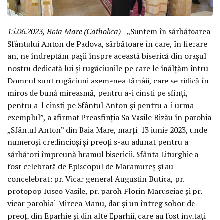
15.06.2023, Baia Mare (Catholica)
- „Suntem în sărbătoarea
Sfântului Anton de Padova, sărbătoare în care, în fiecare
an, ne îndreptăm pașii înspre această biserică din orașul
nostru dedicată lui și rugăciunile pe care le înălțăm întru
Domnul sunt rugăciuni asemenea tămâii, care se ridică în
miros de bună mireasmă, pentru a-i cinsti pe sfinți,
pentru a-l cinsti pe Sfântul Anton și pentru a-i urma
exemplul”, a afirmat Preasfinția Sa Vasile Bizău în parohia
„Sfântul Anton” din Baia Mare, marți, 13 iunie 2023, unde
numeroși credincioși și preoți s-au adunat pentru a
sărbători împreună hramul bisericii. Sfânta Liturghie a
fost celebrată de Episcopul de Maramureș și au
concelebrat: pr. Vicar general Augustin Butica, pr.
protopop Iusco Vasile, pr. paroh Florin Marusciac și pr.
vicar parohial Mircea Manu, dar și un întreg sobor de
preoți din Eparhie și din alte Eparhii, care au fost invitați