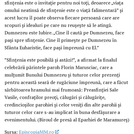
sfințenia este o invitație pentru noi toți, deoarece „viața
omului neatinsă de sfințenie este o viață falimentară” și
acest lucru îl poate observa fiecare persoană care are
scopuri și idealuri pe care nu reușește să le atingă.
Dumnezeu este Iubire. „Cine îl caută pe Dumnezeu, face
pași spre sfințenie. Cine îl primește pe Dumnezeu în
Sfânta Euharistie, face pași împreună cu El.”
”Sfințenia este posibilă și astăzi!”, a afirmat la finalul
celebrării părintele paroh Florin Marusciac, care a
mulțumit Bunului Dumnezeu și tuturor celor prezenți
pentru această seară de rugăciune împreună, care a făcut
sărbătoarea hramului mai frumoasă: Preasfinției Sale
Vasile, confraților preoți, călugări și călugărițe,
credincioșilor parohiei și celor veniți din alte parohii și
tuturor celor care s-au implicat în buna desfășurare a
evenimentului. (Biroul de presă al Eparhiei de Maramureș)
Sursa:
EpiscopiaMM.ro