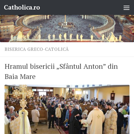
Catholica.ro
Skip to content
BISERICA GRECO-CATOLICĂ
Hramul bisericii „Sfântul Anton” din
Baia Mare