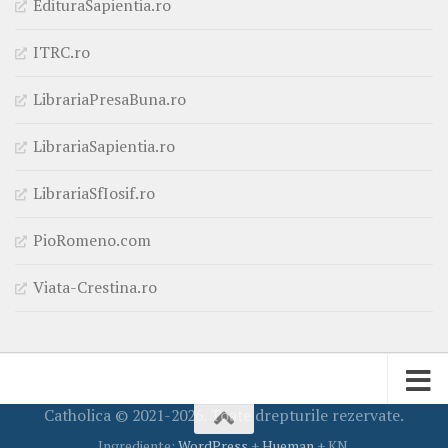
EdituraSapientia.ro
ITRC.ro
LibrariaPresaBuna.ro
LibrariaSapientia.ro
LibrariaSfIosif.ro
PioRomeno.com
Viata-Crestina.ro
Catholica © 2021-2026. Toate drepturile rezervate.
Ingrediente:
WordPress
+
Hueman
+ KN.