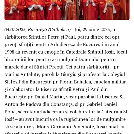
04.07.2023, București (Catholica)
- Joi, 29 iunie 2023, în
sărbătorea Sfinților Petru și Paul, patru dintre cei opt
preoți sfințiți pentru Arhidieceza de București în anul
1998 au revenit cu emoție în Catedrala Sfântul Iosif, locul
hirotonirii lor, pentru a-i mulțumi Domnului pentru
marele dar al Sfintei Preoții. Cei patru sărbătoriți – pr.
Marius Antăluțe, paroh la Giurgiu și profesor la Colegiul
Sf. Iosif din București; pr. Florin Buhalea, capelan militar
și colaborator la Biserica Sfinții Petru și Paul din
București; pr. Daniel Marțiu, vicar parohial la biserica Sf.
Anton de Padova din Constanța, și pr. Gabriel Daniel
Popa, secretar arhidiecezan și colaborator la Catedrala Sf.
Iosif – au avut bucuria ca la rugăciunea lor de mulțumire
să se alăture și Mons. Germano Penemote, însărcinat cu
afacerile ad interim la Nunțiatura din București, numit