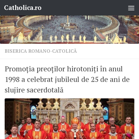
Catholica.ro
Skip to content
BISERICA ROMANO-CATOLICĂ
Promoția preoților hirotoniți în anul
1998 a celebrat jubileul de 25 de ani de
slujire sacerdotală