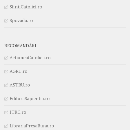
SfintiCatolici.ro
Spovada.ro
RECOMANDĂRI
ActiuneaCatolica.ro
AGRU.ro
ASTRU.ro
EdituraSapientia.ro
ITRC.ro
LibrariaPresaBuna.ro