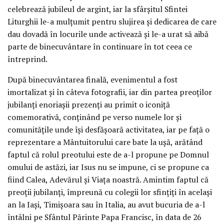
celebrează jubileul de argint, iar la sfârșitul Sfintei
Liturghii le-a mulțumit pentru slujirea și dedicarea de care
dau dovadă în locurile unde activează și le-a urat să aibă
parte de binecuvântare în continuare în tot ceea ce
întreprind.
După binecuvântarea finală, evenimentul a fost
imortalizat și în câteva fotografii, iar din partea preoților
jubilanți enoriașii prezenți au primit o iconiță
comemorativă, conținând pe verso numele lor și
comunitățile unde își desfășoară activitatea, iar pe față o
reprezentare a Mântuitorului care bate la ușă, arătând
faptul că rolul preotului este de a-l propune pe Domnul
omului de astăzi, iar Isus nu se impune, ci se propune ca
fiind Calea, Adevărul și Viața noastră. Amintim faptul că
preoții jubilanți, împreună cu colegii lor sfințiți în același
an la Iași, Timișoara sau în Italia, au avut bucuria de a-l
întâlni pe Sfântul Părinte Papa Francisc, în data de 26