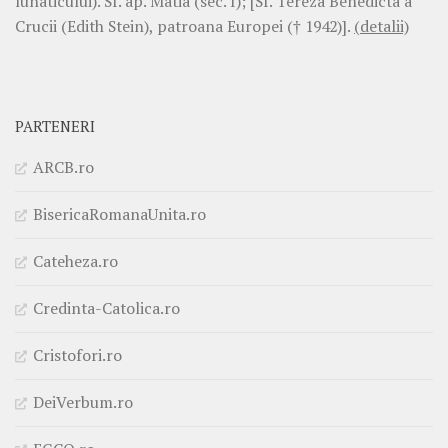
lunaticului). Sf. ap. Matia (sec. I); [Sf. Tereza Benedicta a
Crucii (Edith Stein), patroana Europei († 1942)].
(detalii)
PARTENERI
ARCB.ro
BisericaRomanaUnita.ro
Cateheza.ro
Credinta-Catolica.ro
Cristofori.ro
DeiVerbum.ro