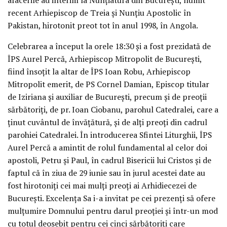
recent Arhiepiscop de Treia și Nunțiu Apostolic în
Pakistan, hirotonit preot tot în anul 1998, în Angola.
Celebrarea a început la orele 18:30 și a fost prezidată de
ÎPS Aurel Percă, Arhiepiscop Mitropolit de București,
fiind însoțit la altar de ÎPS Ioan Robu, Arhiepiscop
Mitropolit emerit, de PS Cornel Damian, Episcop titular
de Iziriana și auxiliar de București, precum și de preoții
sărbătoriți, de pr. Ioan Ciobanu, parohul Catedralei, care a
ținut cuvântul de învățătură, și de alți preoți din cadrul
parohiei Catedralei. În introducerea Sfintei Liturghii, ÎPS
Aurel Percă a amintit de rolul fundamental al celor doi
apostoli, Petru și Paul, în cadrul Bisericii lui Cristos și de
faptul că în ziua de 29 iunie sau în jurul acestei date au
fost hirotoniți cei mai mulți preoți ai Arhidiecezei de
București. Excelența Sa i-a invitat pe cei prezenți să ofere
mulțumire Domnului pentru darul preoției și într-un mod
cu totul deosebit pentru cei cinci sărbătoriți care