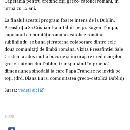
Capelania pentru credincioșii greco-catolici români, în
urmă cu 15 ani.
La finalul acestui program foarte intens de la Dublin,
Preasfinția Sa Cristian l-a întâlnit pe pr. Eugen Tâmpu,
capelanul comunității romano-catolice române,
subliniindu-se buna și fraterna colaborare dintre cele
două comunități de limbă română. Vizita Preasfinției Sale
Cristian a adus multă bucurie și încurajare credincioșilor
greco-catolici din Dublin, transpunând în practică
dimensiunea sinodală la care Papa Francisc ne invită pe
toți. (drd. Diana Bura, comunitatea greco-catolică Dublin)
Sursa:
vedeţi aici
SHARE