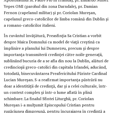
Yepes OMI (parohul din zona Darndale), pr. Damian
Fernon (capelanul militar) și pr. Coriolan Mureșan,
capelanul greco-catolicilor de limba română din Dublin și
a romano-catolicilor italieni.
În cuvântul învățătură, Preasfinția Sa Cristian a vorbit
despre Maica Domnului ca model de viață creștină ca
împlinire a planului lui Dumnezeu, precum și despre
importanța transmiterii credinței către noile generații,
subliniind bucuria de a se afla din nou la Dublin, alături de
credincioșii greco-catolici din capitala Irlandei, aducând,
totodată, binecuvântarea Preafericitului Părinte Cardinal
Lucian Mureșan. S-a reafirmat importanța păstrării nu
doar a identității de credință, dar și a celei culturale, într-
un context complex și într-o lume aflată în plină
schimbare. La finalul Sfintei Liturghii, pr. Coriolan
Mureșan i-a mulțumit Episcopului Cristian pentru
rugăciunea dimpreună, pentru încurajarea în credință a