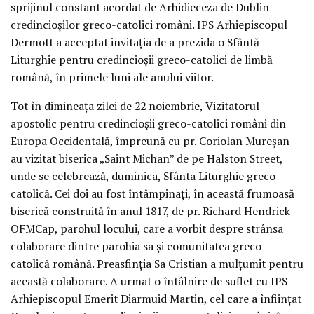
sprijinul constant acordat de Arhidieceza de Dublin
credincioșilor greco-catolici români. IPS Arhiepiscopul
Dermott a acceptat invitația de a prezida o Sfântă
Liturghie pentru credincioșii greco-catolici de limbă
română, în primele luni ale anului viitor.
Tot în dimineața zilei de 22 noiembrie, Vizitatorul
apostolic pentru credincioșii greco-catolici români din
Europa Occidentală, împreună cu pr. Coriolan Mureșan
au vizitat biserica „Saint Michan” de pe Halston Street,
unde se celebrează, duminica, Sfânta Liturghie greco-
catolică. Cei doi au fost întâmpinați, în această frumoasă
biserică construită în anul 1817, de pr. Richard Hendrick
OFMCap, parohul locului, care a vorbit despre strânsa
colaborare dintre parohia sa și comunitatea greco-
catolică română. Preasfinția Sa Cristian a mulțumit pentru
această colaborare. A urmat o întâlnire de suflet cu IPS
Arhiepiscopul Emerit Diarmuid Martin, cel care a înființat