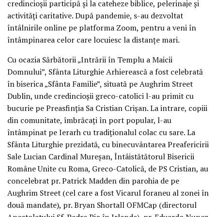
credincioșii participă și la cateheze biblice, pelerinaje și
activități caritative. După pandemie, s-au dezvoltat
întâlnirile online pe platforma Zoom, pentru a veni în
întâmpinarea celor care locuiesc la distanțe mari.
Cu ocazia Sărbătorii „Intrării în Templu a Maicii
Domnului”, Sfânta Liturghie Arhierească a fost celebrată
în biserica „Sfânta Familie”, situată pe Aughrim Street
Dublin, unde credincioșii greco-catolici l-au primit cu
bucurie pe Preasfinția Sa Cristian Crișan. La intrare, copiii
din comunitate, îmbrăcați în port popular, l-au
întâmpinat pe Ierarh cu tradiționalul colac cu sare. La
Sfânta Liturghie prezidată, cu binecuvântarea Preafericirii
Sale Lucian Cardinal Mureșan, Întâistătătorul Bisericii
Române Unite cu Roma, Greco-Catolică, de PS Cristian, au
concelebrat pr. Patrick Madden din parohia de pe
Aughrim Street (cel care a fost Vicarul foraneu al zonei în
două mandate), pr. Bryan Shortall OFMCap (directorul
Apostolatului Sf. Padre Pio în Irlanda), pr. Eduardo Nunez