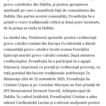
greco-catolicilor din Dublin, și pentru apropierea
spirituală pe care o manifestă față de comunitatea din
Dublin. Din partea acestei comunități, Preasfinția Sa a
primit o cruce tradițională celtică și două poze înrămate,
de la prima sa vizita la Dublin.
La rândul său, Vizitatorul apostolic pentru credincioșii
greco-catolici români din Europa Occidentală a dăruit
comunității greco-catolice locale icoana Fericiților
Episcopi martiri greco-catolici români. După miruirea
credincioșilor, Preasfinția Sa a participat la o agapă
frățească, împreună cu preoții și credincioșii prezenți, cu
toții gustând din bucate tradiționale ardelenești. În
dimineața zilei de 22 noiembrie 2023, Preasfinția Sa
Cristian Crișan și pr. Coriolan Mureșan au fost primiții de
IPS Monseniorul Dermott Farrell, Arhiepiscopul de
Dublin. În cadrul întâlnirii, Preasfințitul Cristian a adus
salutul Cardinalului Lucian și a adresat mulțumiri pentru