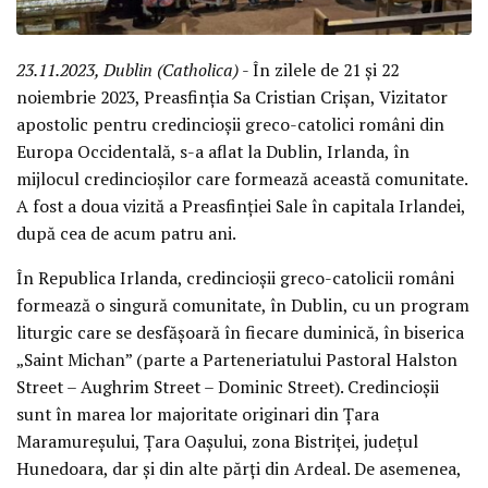
23.11.2023, Dublin (Catholica)
- În zilele de 21 și 22
noiembrie 2023, Preasfinția Sa Cristian Crișan, Vizitator
apostolic pentru credincioșii greco-catolici români din
Europa Occidentală, s-a aflat la Dublin, Irlanda, în
mijlocul credincioșilor care formează această comunitate.
A fost a doua vizită a Preasfinției Sale în capitala Irlandei,
după cea de acum patru ani.
În Republica Irlanda, credincioșii greco-catolicii români
formează o singură comunitate, în Dublin, cu un program
liturgic care se desfășoară în fiecare duminică, în biserica
„Saint Michan” (parte a Parteneriatului Pastoral Halston
Street – Aughrim Street – Dominic Street). Credincioșii
sunt în marea lor majoritate originari din Țara
Maramureșului, Țara Oașului, zona Bistriței, județul
Hunedoara, dar și din alte părți din Ardeal. De asemenea,