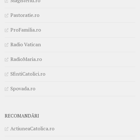
Magisteriu.ro
Pastoratie.ro
ProFamilia.ro
Radio Vatican
RadioMaria.ro
SfintiCatolici.ro
Spovada.ro
RECOMANDĂRI
ActiuneaCatolica.ro