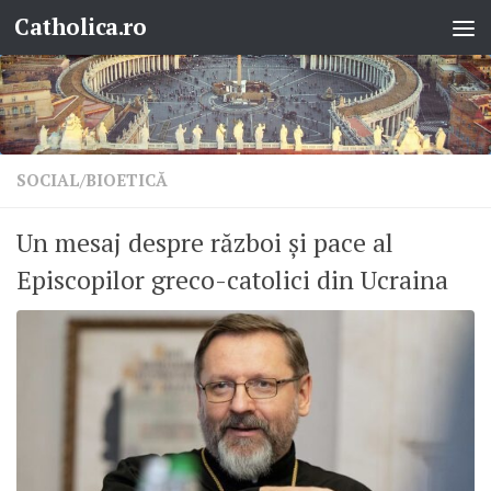
Catholica.ro
Skip to content
SOCIAL/BIOETICĂ
Un mesaj despre război și pace al
Episcopilor greco-catolici din Ucraina