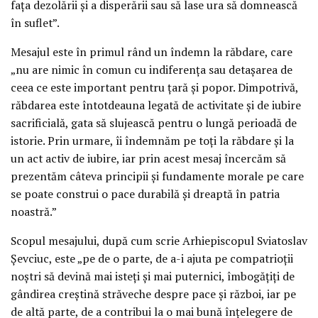
fața dezolării și a disperării sau să lase ura să domnească
în suflet”.
Mesajul este în primul rând un îndemn la răbdare, care
„nu are nimic în comun cu indiferența sau detașarea de
ceea ce este important pentru țară și popor. Dimpotrivă,
răbdarea este întotdeauna legată de activitate și de iubire
sacrificială, gata să slujească pentru o lungă perioadă de
istorie. Prin urmare, îi îndemnăm pe toți la răbdare și la
un act activ de iubire, iar prin acest mesaj încercăm să
prezentăm câteva principii și fundamente morale pe care
se poate construi o pace durabilă și dreaptă în patria
noastră.”
Scopul mesajului, după cum scrie Arhiepiscopul Sviatoslav
Șevciuc, este „pe de o parte, de a-i ajuta pe compatrioții
noștri să devină mai isteți și mai puternici, îmbogățiți de
gândirea creștină străveche despre pace și război, iar pe
de altă parte, de a contribui la o mai bună înțelegere de