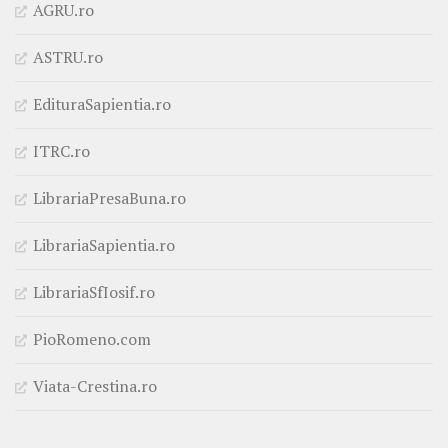
AGRU.ro
ASTRU.ro
EdituraSapientia.ro
ITRC.ro
LibrariaPresaBuna.ro
LibrariaSapientia.ro
LibrariaSfIosif.ro
PioRomeno.com
Viata-Crestina.ro