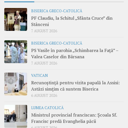
BISERICA GRECO-CATOLICĂ
PF Claudiu, la Schitul „Sfânta Cruce” din
Stânceni
7 AUGUST 2026
BISERICA GRECO-CATOLICĂ
PS Vasile în parohia „Schimbarea la Față” –
Valea Caselor din Bârsana
7 AUGUST 2026
VATICAN
Recunoștință pentru vizita papală la Assisi:
Astăzi simțim că suntem Biserica
6 AUGUST 2026
LUMEA CATOLICĂ
Ministrul provincial franciscan: Școala Sf.
Francisc predă Evanghelia păcii
6 AUGUST 2026