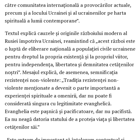
către comunitatea internațională a provocărilor actuale,
precum și a locului Ucrainei și al ucrainenilor pe harta
spirituală a lumii contemporane”.
Textul explică cauzele și originile războiului modern al
Rusiei împotriva Ucrainei, reamintind că „acest război este
o luptă de eliberare națională a populației civile ucrainene
pentru dreptul la propria existență și la propriul viitor,
pentru independența, libertatea și demnitatea cetățenilor
noștri”. Mesajul explică, de asemenea, semnificația
rezistenței non-violente: „Tradiția rezistenței non-
violente menționate a devenit o parte importantă a
experienței spirituale a omenirii, dar nu poate fi
considerată singura cu legitimitate evanghelică.
Evanghelia este pașnică și pacificatoare, dar nu pacifistă.
Ea nu neagă datoria statului de a proteja viața și libertatea
cetățenilor săi.”
„Este extrem de important să înțelegem contextual și