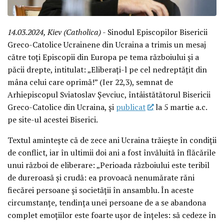
14.03.2024, Kiev (Catholica)
- Sinodul Episcopilor Bisericii
Greco-Catolice Ucrainene din Ucraina a trimis un mesaj
către toți Episcopii din Europa pe tema războiului și a
păcii drepte, intitulat: „Eliberați-l pe cel nedreptățit din
mâna celui care oprimă!” (Ier 22,3), semnat de
Arhiepiscopul Sviatoslav Șevciuc, întâistătătorul Bisericii
Greco-Catolice din Ucraina, și
publicat
la 5 martie a.c.
pe site-ul acestei Biserici.
Textul amintește că de zece ani Ucraina trăiește în condiții
de conflict, iar în ultimii doi ani a fost învăluită în flăcările
unui război de eliberare: „Perioada războiului este teribil
de dureroasă și crudă: ea provoacă nenumărate răni
fiecărei persoane și societății în ansamblu. În aceste
circumstanțe, tendința unei persoane de a se abandona
complet emoțiilor este foarte ușor de înțeles: să cedeze în