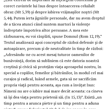
corect cuvintele lui Isus despre întoarcerea celuilalt
obraz (Mt 5,39) și despre iubirea vrăjmașilor noștri (Mt
5,44). Putem ierta jignirile personale, dar nu avem dreptul
de a tăcea atunci când suntem martori la violențe
îndreptate împotriva altor persoane. A mea este
răzbunarea, eu voi răsplăti, spune Domnul (Rom 12,19).”
Textul analizează apoi conceptul de război defensiv și de
autoapărare, precum și de neutralitate în timp de război:
„Adresându-ne cu acest mesaj tuturor oamenilor de
bunăvoință, dorim să subliniem că este datoria noastră
creștină și civică să protejăm viața aproapelui nostru, în
special a copiilor, femeilor și bătrânilor, în modul cel mai
curajos și radical, luând armele, gata să ne sacrificăm
propria viață pentru aceasta, așa cum a învățat Isus:
Nimeni nu are o iubire mai mare decât aceasta: ca cineva
să își dea viața pentru prietenii săi. (In 15,13)”. Există „un
timp pentru a arunca pietre și un timp pentru a aduna