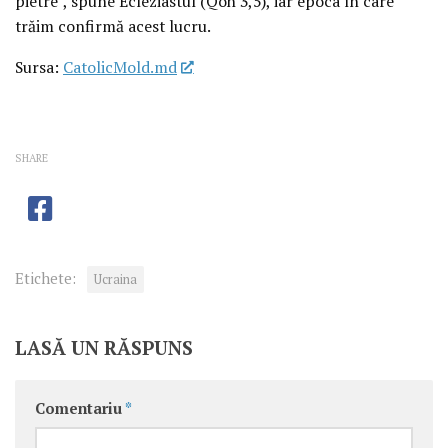
pietre”, spune Ecleziastul (Qoh 3,5), iar epoca în care
trăim confirmă acest lucru.
Sursa:
CatolicMold.md
SHARE
Etichete:
Ucraina
LASĂ UN RĂSPUNS
Comentariu
*