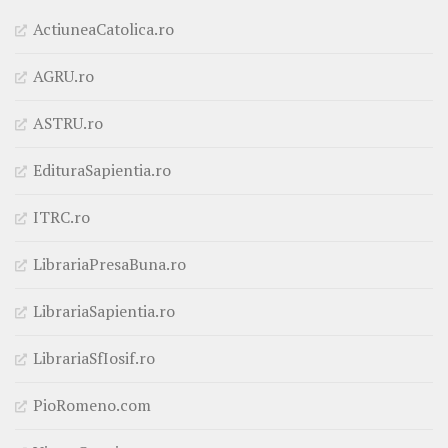
ActiuneaCatolica.ro
AGRU.ro
ASTRU.ro
EdituraSapientia.ro
ITRC.ro
LibrariaPresaBuna.ro
LibrariaSapientia.ro
LibrariaSfIosif.ro
PioRomeno.com