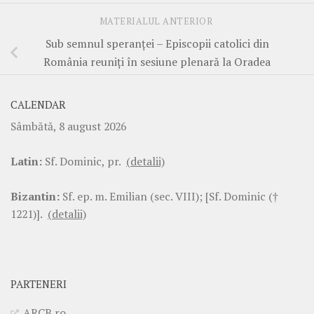
MATERIALUL ANTERIOR
Sub semnul speranței – Episcopii catolici din
România reuniți în sesiune plenară la Oradea
CALENDAR
Sâmbătă, 8 august 2026
Latin:
Sf. Dominic, pr.
(detalii)
Bizantin:
Sf. ep. m. Emilian (sec. VIII); [Sf. Dominic (†
1221)].
(detalii)
PARTENERI
ARCB.ro