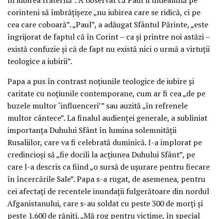
corinteni să îmbrățișeze „nu iubirea care se ridică, ci pe
cea care coboară”. „Paul”, a adăugat Sfântul Părinte, „este
îngrijorat de faptul că în Corint – ca și printre noi astăzi –
există confuzie și că de fapt nu există nici o urmă a virtuții
teologice a iubirii”.
Papa a pus în contrast noțiunile teologice de iubire și
caritate cu noțiunile contemporane, cum ar fi cea „de pe
buzele multor ‘influenceri’” sau auzită „în refrenele
multor cântece”. La finalul audienței generale, a subliniat
importanța Duhului Sfânt în lumina solemnității
Rusaliilor, care va fi celebrată duminică. I-a implorat pe
credincioși să „fie docili la acțiunea Duhului Sfânt”, pe
care l-a descris ca fiind „o sursă de ușurare pentru fiecare
în încercările Sale”. Papa s-a rugat, de asemenea, pentru
cei afectați de recentele inundații fulgerătoare din nordul
Afganistanului, care s-au soldat cu peste 300 de morți și
peste 1.600 de răniți. „Mă rog pentru victime, în special