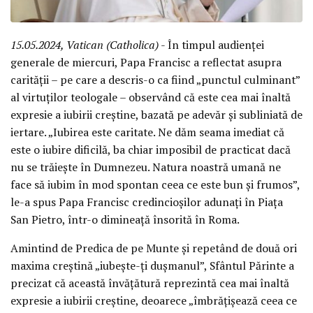
15.05.2024, Vatican (Catholica)
- În timpul audienței
generale de miercuri, Papa Francisc a reflectat asupra
carității – pe care a descris-o ca fiind „punctul culminant”
al virtuților teologale – observând că este cea mai înaltă
expresie a iubirii creștine, bazată pe adevăr și subliniată de
iertare. „Iubirea este caritate. Ne dăm seama imediat că
este o iubire dificilă, ba chiar imposibil de practicat dacă
nu se trăiește în Dumnezeu. Natura noastră umană ne
face să iubim în mod spontan ceea ce este bun și frumos”,
le-a spus Papa Francisc credincioșilor adunați în Piața
San Pietro, într-o dimineață însorită în Roma.
Amintind de Predica de pe Munte și repetând de două ori
maxima creștină „iubește-ți dușmanul”, Sfântul Părinte a
precizat că această învățătură reprezintă cea mai înaltă
expresie a iubirii creștine, deoarece „îmbrățișează ceea ce