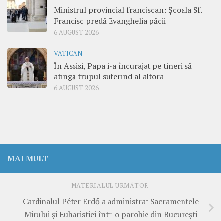
Ministrul provincial franciscan: Școala Sf.
Francisc predă Evanghelia păcii
6 AUGUST 2026
VATICAN
În Assisi, Papa i-a încurajat pe tineri să
atingă trupul suferind al altora
6 AUGUST 2026
MAI MULT
MATERIALUL URMĂTOR
Cardinalul Péter Erdő a administrat Sacramentele
Mirului și Euharistiei într-o parohie din București