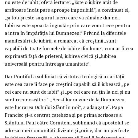
nu este de iubit; oferă iertare”. „Este o iubire atât de
arzătoare încât pare aproape imposibilă”, a continuat el,
„și totuși este singurul lucru care va rămâne din noi.
Iubirea este «poarta îngustă» prin care vom trece pentru
a intra în împărăția lui Dumnezeu.” Privind la diferitele
manifestări ale iubirii, a remarcat că creștinii „sunt
capabili de toate formele de iubire din lume”, cum ar fi cea
exprimată față de prieteni, iubirea civică și „iubirea
universală pentru întreaga umanitate”.
Dar Pontiful a subliniat că virtutea teologică a carității
este cea care îi face pe creștini capabili să îi iubească „pe
cei care nu sunt de iubit” și „pe cei care nu țin la noi și nu
sunt recunoscători”. „Acest lucru vine de la Dumnezeu,
este lucrarea Duhului Sfânt în noi”, a adăugat el. Papa
Francisc și-a centrat cateheza și pe prima scrisoare a
Sfântului Paul către Corinteni, subliniind că apostolul se
adresa unei comunități divizate și „orice, dar nu perfecte
în iubirea fraternă”. A observat că Paul îi îndeamnă pe