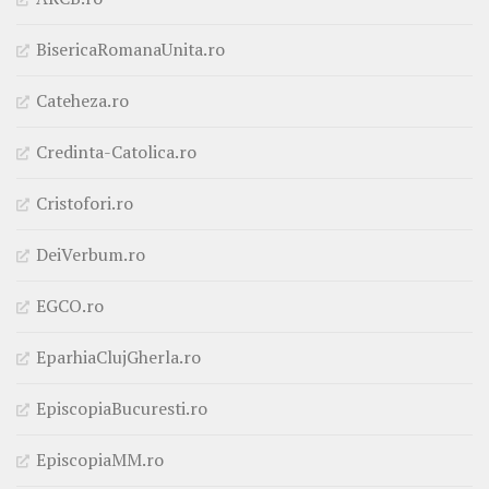
BisericaRomanaUnita.ro
Cateheza.ro
Credinta-Catolica.ro
Cristofori.ro
DeiVerbum.ro
EGCO.ro
EparhiaClujGherla.ro
EpiscopiaBucuresti.ro
EpiscopiaMM.ro