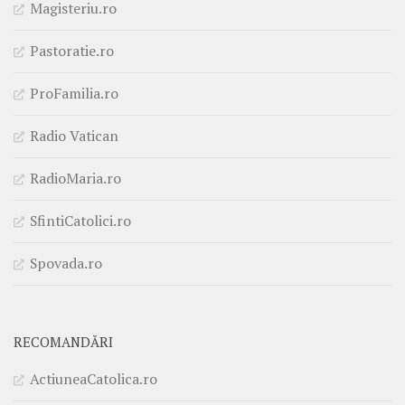
Magisteriu.ro
Pastoratie.ro
ProFamilia.ro
Radio Vatican
RadioMaria.ro
SfintiCatolici.ro
Spovada.ro
RECOMANDĂRI
ActiuneaCatolica.ro