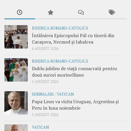
BISERICA ROMANO-CATOLICĂ
Întâlnirea Episcopului Pál cu tinerii din
Carașova, Nermed și Iabalcea
6 AUGUST 2026
BISERICA ROMANO-CATOLICĂ
Dublu jubileu de viață consacrată pentru
două surori morinelliane
5 AUGUST 2026
SEMNALĂRI
/
VATICAN
Papa Leon va vizita Uruguay, Argentina și
Peru în luna noiembrie
5 AUGUST 2026
VATICAN