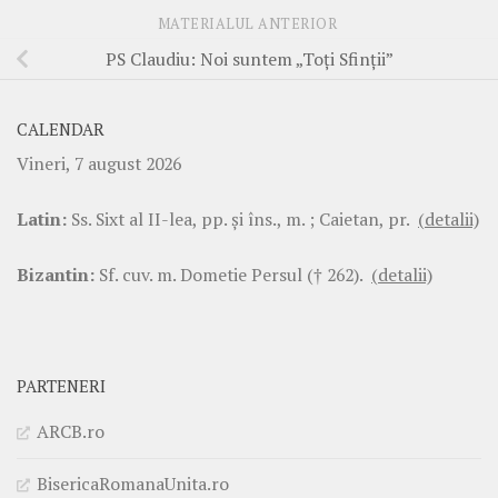
MATERIALUL ANTERIOR
PS Claudiu: Noi suntem „Toți Sfinții”
CALENDAR
Vineri, 7 august 2026
Latin:
Ss. Sixt al II-lea, pp. şi îns., m. ; Caietan, pr.
(detalii)
Bizantin:
Sf. cuv. m. Dometie Persul († 262).
(detalii)
PARTENERI
ARCB.ro
BisericaRomanaUnita.ro