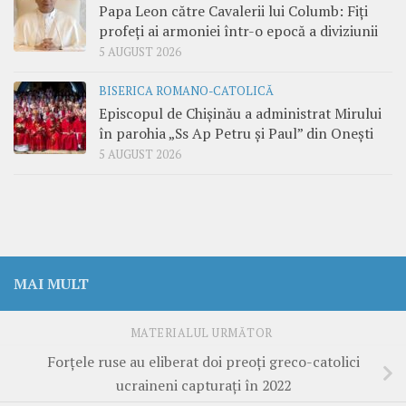
Papa Leon către Cavalerii lui Columb: Fiți
profeți ai armoniei într-o epocă a diviziunii
5 AUGUST 2026
BISERICA ROMANO-CATOLICĂ
Episcopul de Chișinău a administrat Mirului
în parohia „Ss Ap Petru și Paul” din Onești
5 AUGUST 2026
MAI MULT
MATERIALUL URMĂTOR
Forțele ruse au eliberat doi preoți greco-catolici
ucraineni capturați în 2022