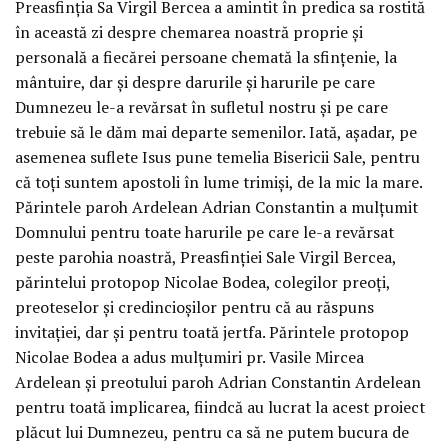
Preasfinția Sa Virgil Bercea a amintit în predica sa rostită
în această zi despre chemarea noastră proprie și
personală a fiecărei persoane chemată la sfințenie, la
mântuire, dar și despre darurile și harurile pe care
Dumnezeu le-a revărsat în sufletul nostru și pe care
trebuie să le dăm mai departe semenilor. Iată, așadar, pe
asemenea suflete Isus pune temelia Bisericii Sale, pentru
că toți suntem apostoli în lume trimiși, de la mic la mare.
Părintele paroh Ardelean Adrian Constantin a mulțumit
Domnului pentru toate harurile pe care le-a revărsat
peste parohia noastră, Preasfinției Sale Virgil Bercea,
părintelui protopop Nicolae Bodea, colegilor preoți,
preoteselor și credincioșilor pentru că au răspuns
invitației, dar și pentru toată jertfa. Părintele protopop
Nicolae Bodea a adus mulțumiri pr. Vasile Mircea
Ardelean și preotului paroh Adrian Constantin Ardelean
pentru toată implicarea, fiindcă au lucrat la acest proiect
plăcut lui Dumnezeu, pentru ca să ne putem bucura de