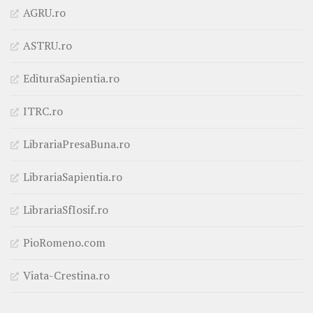
AGRU.ro
ASTRU.ro
EdituraSapientia.ro
ITRC.ro
LibrariaPresaBuna.ro
LibrariaSapientia.ro
LibrariaSfIosif.ro
PioRomeno.com
Viata-Crestina.ro