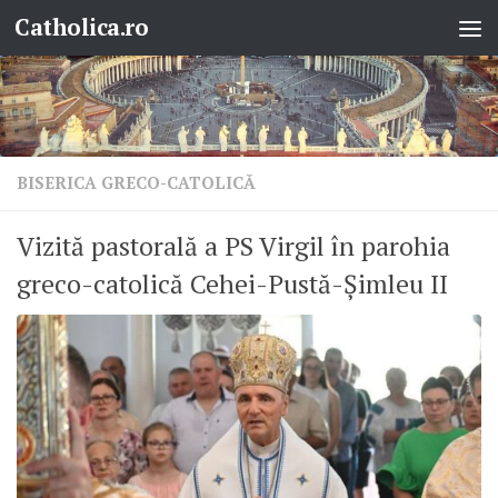
Catholica.ro
Skip to content
BISERICA GRECO-CATOLICĂ
Vizită pastorală a PS Virgil în parohia
greco-catolică Cehei-Pustă-Șimleu II