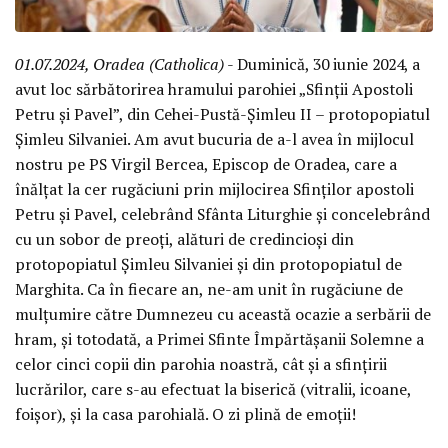
01.07.2024, Oradea (Catholica)
- Duminică, 30 iunie 2024, a
avut loc sărbătorirea hramului parohiei „Sfinții Apostoli
Petru și Pavel”, din Cehei-Pustă-Șimleu II – protopopiatul
Șimleu Silvaniei. Am avut bucuria de a-l avea în mijlocul
nostru pe PS Virgil Bercea, Episcop de Oradea, care a
înălțat la cer rugăciuni prin mijlocirea Sfinților apostoli
Petru și Pavel, celebrând Sfânta Liturghie și concelebrând
cu un sobor de preoți, alături de credincioși din
protopopiatul Șimleu Silvaniei și din protopopiatul de
Marghita. Ca în fiecare an, ne-am unit în rugăciune de
mulțumire către Dumnezeu cu această ocazie a serbării de
hram, și totodată, a Primei Sfinte Împărtășanii Solemne a
celor cinci copii din parohia noastră, cât și a sfințirii
lucrărilor, care s-au efectuat la biserică (vitralii, icoane,
foișor), și la casa parohială. O zi plină de emoții!