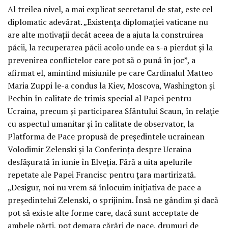
Al treilea nivel, a mai explicat secretarul de stat, este cel
diplomatic adevărat. „Existența diplomației vaticane nu
are alte motivații decât aceea de a ajuta la construirea
păcii, la recuperarea păcii acolo unde ea s-a pierdut și la
prevenirea conflictelor care pot să o pună în joc”, a
afirmat el, amintind misiunile pe care Cardinalul Matteo
Maria Zuppi le-a condus la Kiev, Moscova, Washington și
Pechin în calitate de trimis special al Papei pentru
Ucraina, precum și participarea Sfântului Scaun, în relație
cu aspectul umanitar și în calitate de observator, la
Platforma de Pace propusă de președintele ucrainean
Volodimir Zelenski și la Conferința despre Ucraina
desfășurată în iunie în Elveția. Fără a uita apelurile
repetate ale Papei Francisc pentru țara martirizată.
„Desigur, noi nu vrem să înlocuim inițiativa de pace a
președintelui Zelenski, o sprijinim. Însă ne gândim și dacă
pot să existe alte forme care, dacă sunt acceptate de
ambele părți, pot demara cărări de pace, drumuri de