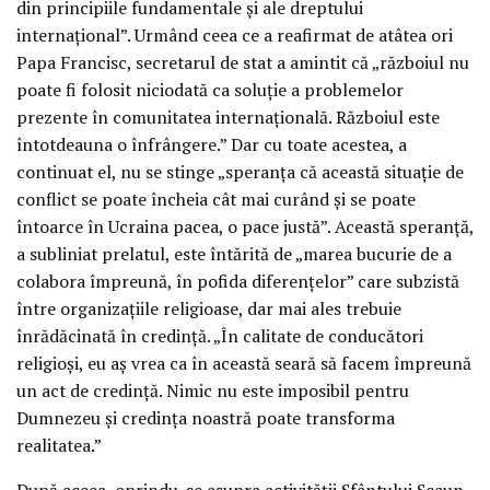
din principiile fundamentale și ale dreptului
internațional”. Urmând ceea ce a reafirmat de atâtea ori
Papa Francisc, secretarul de stat a amintit că „războiul nu
poate fi folosit niciodată ca soluție a problemelor
prezente în comunitatea internațională. Războiul este
întotdeauna o înfrângere.” Dar cu toate acestea, a
continuat el, nu se stinge „speranța că această situație de
conflict se poate încheia cât mai curând și se poate
întoarce în Ucraina pacea, o pace justă”. Această speranță,
a subliniat prelatul, este întărită de „marea bucurie de a
colabora împreună, în pofida diferențelor” care subzistă
între organizațiile religioase, dar mai ales trebuie
înrădăcinată în credință. „În calitate de conducători
religioși, eu aș vrea ca în această seară să facem împreună
un act de credință. Nimic nu este imposibil pentru
Dumnezeu și credința noastră poate transforma
realitatea.”
După aceea, oprindu-se asupra activității Sfântului Scaun,