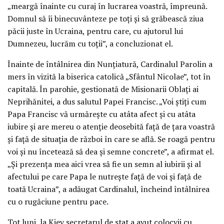
„meargă înainte cu curaj în lucrarea voastră, împreună.
Domnul să îi binecuvânteze pe toți și să grăbească ziua
păcii juste în Ucraina, pentru care, cu ajutorul lui
Dumnezeu, lucrăm cu toții”, a concluzionat el.
Înainte de întâlnirea din Nunțiatură, Cardinalul Parolin a
mers în vizită la biserica catolică „Sfântul Nicolae”, tot în
capitală. În parohie, gestionată de Misionarii Oblați ai
Neprihănitei, a dus salutul Papei Francisc. „Voi știți cum
Papa Francisc vă urmărește cu atâta afect și cu atâta
iubire și are mereu o atenție deosebită față de țara voastră
și față de situația de război în care se află. Se roagă pentru
voi și nu încetează să dea și semne concrete”, a afirmat el.
„Și prezența mea aici vrea să fie un semn al iubirii și al
afectului pe care Papa le nutrește față de voi și față de
toată Ucraina”, a adăugat Cardinalul, încheind întâlnirea
cu o rugăciune pentru pace.
Tot luni, la Kiev secretarul de stat a avut colocvii cu