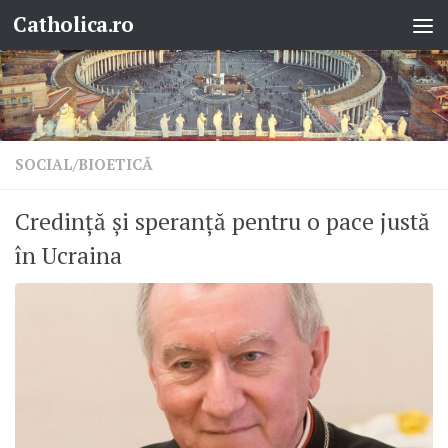
Catholica.ro
Skip to content
SOCIAL/BIOETICĂ
Credință și speranță pentru o pace justă
în Ucraina