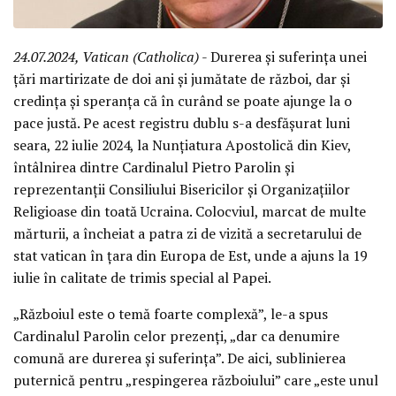
24.07.2024, Vatican (Catholica)
- Durerea și suferința unei
țări martirizate de doi ani și jumătate de război, dar și
credința și speranța că în curând se poate ajunge la o
pace justă. Pe acest registru dublu s-a desfășurat luni
seara, 22 iulie 2024, la Nunțiatura Apostolică din Kiev,
întâlnirea dintre Cardinalul Pietro Parolin și
reprezentanții Consiliului Bisericilor și Organizațiilor
Religioase din toată Ucraina. Colocviul, marcat de multe
mărturii, a încheiat a patra zi de vizită a secretarului de
stat vatican în țara din Europa de Est, unde a ajuns la 19
iulie în calitate de trimis special al Papei.
„Războiul este o temă foarte complexă”, le-a spus
Cardinalul Parolin celor prezenți, „dar ca denumire
comună are durerea și suferința”. De aici, sublinierea
puternică pentru „respingerea războiului” care „este unul