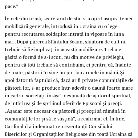
pace.”
În cele din urmă, secretarul de stat s-a oprit asupra temei
mobilizării generale, introdusă în Ucraina cu o lege
pentru recrutarea soldaților intrată în vigoare în luna
mai. „După părerea Sfântului Scaun, slujitorii de cult nu
trebuie să fie implicați în această mobilizare. Trebuie
găsită o formă de a-i scuti, nu din motive de privilegiu,
pentru că toți trebuie să contribuim, ci pentru că, înainte
de toate, păstorii în sine nu pot lua armele în mâini. Și
apoi datorită faptului că, dacă ar fi private comunitățile de
păstorii lor, s-ar produce într-adevăr o daună foarte mare
în cadrul societății însăși”, despuiată de ajutorul spiritual,
de întărirea și de sprijinul oferit de Episcopi și preoți.
„Așadar este necesar ca păstorii și preoții să rămână în
comunitățile lor și să le susțină”, a reafirmat el. În fine,
Cardinalul a îndemnat reprezentanții Consiliului
Bisericilor și Organizațiilor Religioase din toată Ucraina să