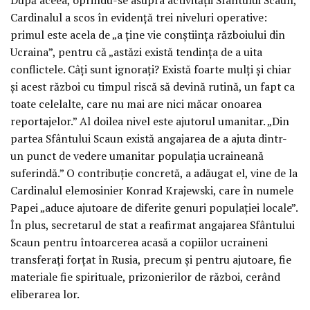
Cardinalul a scos în evidență trei niveluri operative:
primul este acela de „a ține vie conștiința războiului din
Ucraina”, pentru că „astăzi există tendința de a uita
conflictele. Câți sunt ignorați? Există foarte mulți și chiar
și acest război cu timpul riscă să devină rutină, un fapt ca
toate celelalte, care nu mai are nici măcar onoarea
reportajelor.” Al doilea nivel este ajutorul umanitar. „Din
partea Sfântului Scaun există angajarea de a ajuta dintr-
un punct de vedere umanitar populația ucraineană
suferindă.” O contribuție concretă, a adăugat el, vine de la
Cardinalul elemosinier Konrad Krajewski, care în numele
Papei „aduce ajutoare de diferite genuri populației locale”.
În plus, secretarul de stat a reafirmat angajarea Sfântului
Scaun pentru întoarcerea acasă a copiilor ucraineni
transferați forțat în Rusia, precum și pentru ajutoare, fie
materiale fie spirituale, prizonierilor de război, cerând
eliberarea lor.