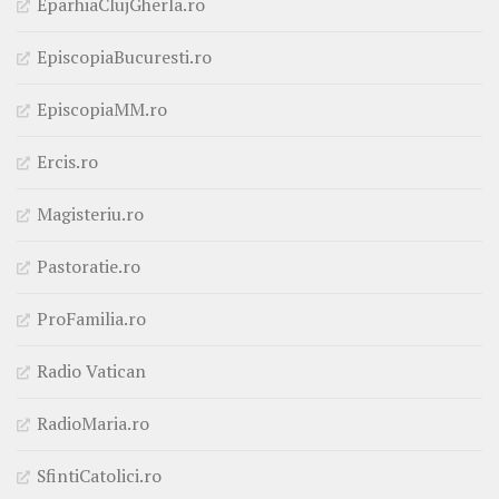
EparhiaClujGherla.ro
EpiscopiaBucuresti.ro
EpiscopiaMM.ro
Ercis.ro
Magisteriu.ro
Pastoratie.ro
ProFamilia.ro
Radio Vatican
RadioMaria.ro
SfintiCatolici.ro