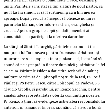
unită. Părintele a insistat să fim alături de noul păstor, să
nu îl lăsăm singur, ci să îl susținem și să îi fim mereu
aproape. După predică a început să oficieze numirea
părintelui Marian, oferindu-i-se cheia, evanghelia și
crucea. Apoi un grup de copii și adulți, membri ai
comunității, au participat la oferirea darurilor.
La sfârșitul Sfintei Liturghii, părintele nou-numit i-a
mulțumit lui Dumnezeu pentru frumoasa sărbătoare și
tuturor care s-au implicat în organizarea ei, insistând să
spună că ne așteaptă în fiecare duminică și sărbători la fel
ca acum. Părintele Isidor a dat citire scrisorii de salut și
mulțumire trimisă de Episcopii noștri de la Iași, PS Iosif
Păuleț și PS Petru Sescu, către Episcopul de Padova, PS
Claudio Cipolla, și parohului, pr. Renzo Zecchin, pentru
amabilitatea și ospitalitatea oferită comunității noastre.
Pr. Renzo a ținut să evidențieze activitatea responsabilului
anterior, pr. Emanuel Imbrea, spunând că a avut o bună