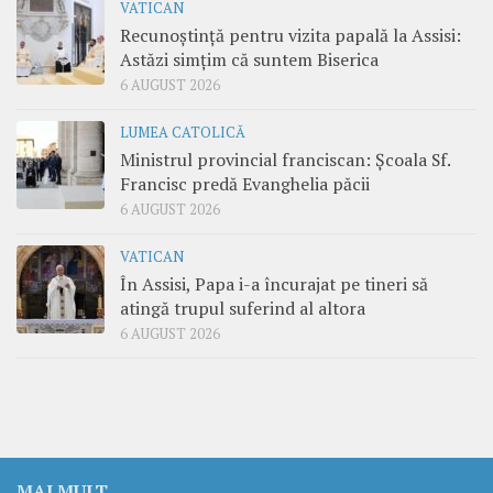
VATICAN
Recunoștință pentru vizita papală la Assisi:
Astăzi simțim că suntem Biserica
6 AUGUST 2026
LUMEA CATOLICĂ
Ministrul provincial franciscan: Școala Sf.
Francisc predă Evanghelia păcii
6 AUGUST 2026
VATICAN
În Assisi, Papa i-a încurajat pe tineri să
atingă trupul suferind al altora
6 AUGUST 2026
MAI MULT