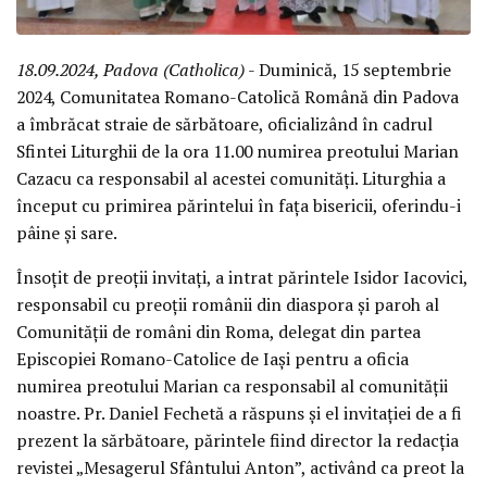
18.09.2024, Padova (Catholica)
- Duminică, 15 septembrie
2024, Comunitatea Romano-Catolică Română din Padova
a îmbrăcat straie de sărbătoare, oficializând în cadrul
Sfintei Liturghii de la ora 11.00 numirea preotului Marian
Cazacu ca responsabil al acestei comunități. Liturghia a
început cu primirea părintelui în fața bisericii, oferindu-i
pâine și sare.
Însoțit de preoții invitați, a intrat părintele Isidor Iacovici,
responsabil cu preoții românii din diaspora și paroh al
Comunității de români din Roma, delegat din partea
Episcopiei Romano-Catolice de Iași pentru a oficia
numirea preotului Marian ca responsabil al comunității
noastre. Pr. Daniel Fechetă a răspuns și el invitației de a fi
prezent la sărbătoare, părintele fiind director la redacția
revistei „Mesagerul Sfântului Anton”, activând ca preot la