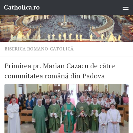
Catholica.ro
Skip to content
BISERICA ROMANO-CATOLICĂ
Primirea pr. Marian Cazacu de către
comunitatea română din Padova