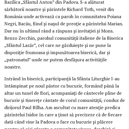
Bazilica „Sfântul Anton” din Padova. S-a alăturat
sărbătorii noastre și părintele Richard Toth, venit din
România unde activează ca paroh în comunitatea Poiana
Negri, Bacău, fiind și nașul de preoție a părintelui Marian.
Dar nu în ultimul rând a răspuns și invitației și Mons.
Renzo Zecchin, parohul comunității italiene de la Biserica
„Sfântul Lazăr”, cel care ne găzduiește și ne pune la
dispoziție frumoasa și impunătoarea biserică, dar și
„patronatul” unde ne putem desfășura activitățile
noastre.
Intrând în biserică, participanții la Sfânta Liturghie l-au
întâmpinat pe noul păstor cu bucurie, formând până la
altar un tunel de flori, acompaniați de cântecele pline de
bucurie și tinerețe cântate de corul comunității, condus de
dirijorul Paul Bîlha. Am ascultat cu mare atenție predica
părintelui Isidor în care a ținut să precizeze că de fiecare
dată când vine la Padova o face cu bucurie și plăcere
pentru că aici găsește o comunitate vivace, deschisă și