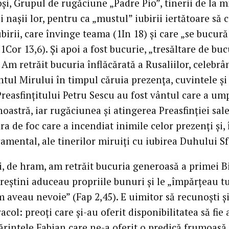
și, Grupul de rugăciune „Padre Pio”, tinerii de la mi
și nașii lor, pentru ca „mustul” iubirii iertătoare să 
ubirii, care învinge teama (1In 18) și care „se bucură
1Cor 13,6). Și apoi a fost bucurie, „tresăltare de buc
. Am retrăit bucuria înflăcărată a Rusaliilor, celebrâ
tul Mirului în timpul căruia prezența, cuvintele și
Preasfințitului Petru Sescu au fost vântul care a um
noastră, iar rugăciunea și atingerea Preasfinției sal
ăra de foc care a incendiat inimile celor prezenți și, 
amental, ale tinerilor miruiți cu iubirea Duhului Sf
, de hram, am retrăit bucuria generoasă a primei Bi
creștini aduceau propriile bunuri și le „împărțeau t
 aveau nevoie” (Fap 2,45). E uimitor să recunoști și
acol: preoți care și-au oferit disponibilitatea să fie 
ărintele Fabian care ne-a oferit o predică frumoasă 