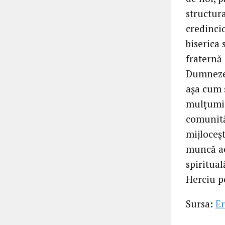
structura
credincio
biserica 
fraternă
Dumnezeu
așa cum s
mulțumim 
comunită
mijloceș
muncă ac
spiritual
Herciu p
Sursa:
Er