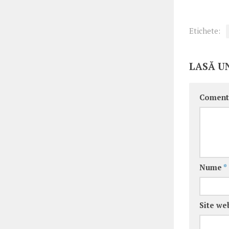
Etichete:
LASĂ U
Coment
Nume
*
Site we