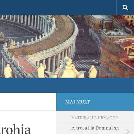
MAI MULT
MATERIALUL URMĂTOR
arohia
A trecut la Domnul sr.