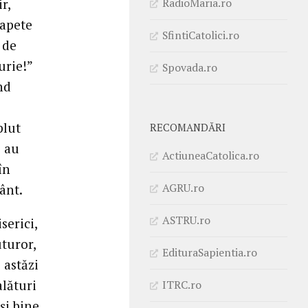
RadioMaria.ro
r,
capete
SfintiCatolici.ro
 de
urie!”
Spovada.ro
nd
plut
RECOMANDĂRI
e au
ActiuneaCatolica.ro
în
AGRU.ro
ânt.
ASTRU.ro
serici,
uturor,
EdituraSapientia.ro
 astăzi
alături
ITRC.ro
și bine