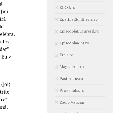
tă
EGCO.ro
ției
ără
EparhiaClujGherla.ro
de
EpiscopiaBucuresti.ro
elebra,
a fost
EpiscopiaMM.ro
 dat”
Ercis.ro
 Eu v-
Magisteriu.ro
Pastoratie.ro
(joi)
ProFamilia.ro
trite
are”
Radio Vatican
ună,