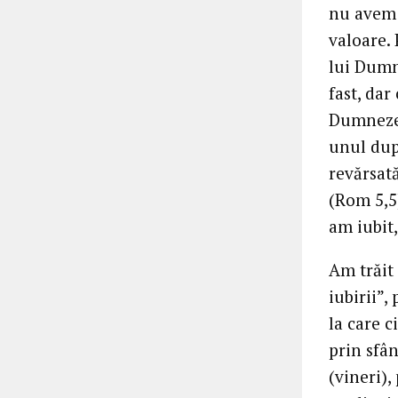
nu avem 
valoare.
lui Dumn
fast, dar
Dumnezeu
unul după
revărsată
(Rom 5,5)
am iubit,
Am trăit 
iubirii”,
la care c
prin sfân
(vineri)