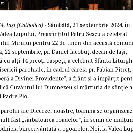
.ro
4, Iași (Catholica)
- Sâmbătă, 21 septembrie 2024, în
alea Lupului, Preasfințitul Petru Sescu a celebrat
tul Mirului pentru 22 de tineri din această comuni
 22 septembrie, pr. Daniel Iacobuț, decan de Iași,
cu alți 14 preoți oaspeți, a celebrat Sfânta Liturgh
sericii parohiale, în cadrul căreia pr. Fabian Pitreț, 
ră a Divinei Providențe”, a frânt și a împărțit pen
dică Cuvântul lui Dumnezeu și mărturia de sfinție a
i Padre Pio.
 parohii ale Diecezei noastre, toamna se organizeaz
mult fast „sărbătoarea roadelor”, în semn de mulțu
odnicia binecuvântată a ogoarelor. Noi, la Valea Lup