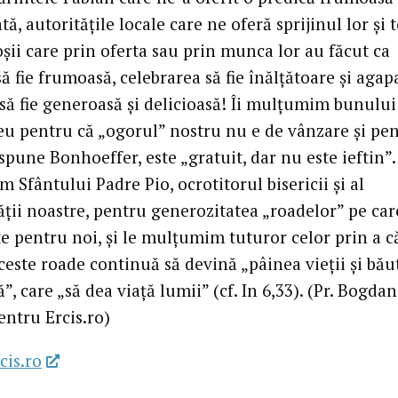
tă, autoritățile locale care ne oferă sprijinul lor și t
șii care prin oferta sau prin munca lor au făcut ca
să fie frumoasă, celebrarea să fie înălțătoare și agap
 să fie generoasă și delicioasă! Îi mulțumim bunului
 pentru că „ogorul” nostru nu e de vânzare și pen
pune Bonhoeffer, este „gratuit, dar nu este ieftin”. 
Sfântului Padre Pio, ocrotitorul bisericii și al
ții noastre, pentru generozitatea „roadelor” pe car
te pentru noi, și le mulțumim tuturor celor prin a c
este roade continuă să devină „pâinea vieții și bău
ă”, care „să dea viață lumii” (cf. In 6,33). (Pr. Bogdan
entru Ercis.ro)
cis.ro