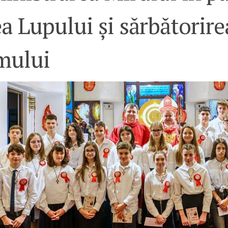
a Lupului și sărbătorire
mului