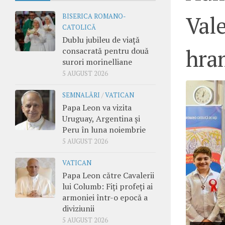
Vale
BISERICA ROMANO-
CATOLICĂ
Dublu jubileu de viață
hra
consacrată pentru două
surori morinelliane
5 AUGUST 2026
SEMNALĂRI
/
VATICAN
Papa Leon va vizita
Uruguay, Argentina și
Peru în luna noiembrie
5 AUGUST 2026
VATICAN
Papa Leon către Cavalerii
lui Columb: Fiți profeți ai
armoniei într-o epocă a
diviziunii
5 AUGUST 2026