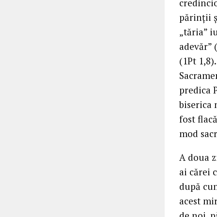
credincio
părinții 
„tăria” i
adevăr” (
(1Pt 1,8)
Sacramen
predica 
biserica 
fost flac
mod sacr
A doua zi
ai cărei 
după cum
acest mir
de noi, p