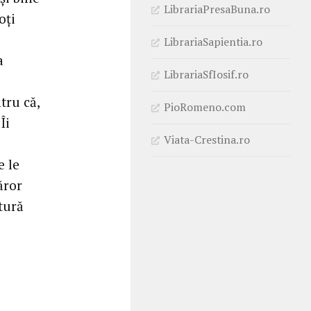
LibrariaPresaBuna.ro
oți
LibrariaSapientia.ro
a
LibrariaSfIosif.ro
tru că,
PioRomeno.com
Îi
Viata-Crestina.ro
e le
ăror
tură