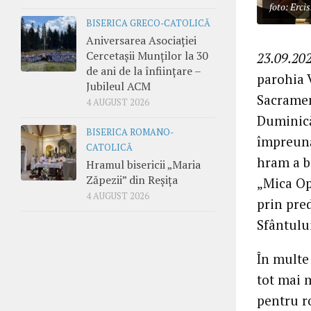
foto: Ercis
BISERICA GRECO-CATOLICĂ
Aniversarea Asociației
Cercetașii Munților la 30
23.09.202
de ani de la înființare –
parohia V
Jubileul ACM
Sacramen
4 AUGUST 2026
Duminică,
BISERICA ROMANO-
împreună 
CATOLICĂ
hram a bi
Hramul bisericii „Maria
Zăpezii” din Reșița
„Mica Ope
4 AUGUST 2026
prin pre
Sfântulu
În multe
tot mai 
pentru r