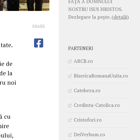
FAŢĂ A DOMNULUI
NOSTRU ISUS HRISTOS.
Dezlegare la pește.
(detalii)
SHARE
tate.
PARTENERI
ARCB.ro
ie de
de la
BisericaRomanaUnita.ro
tru noi
Cateheza.ro
Credinta-Catolica.ro
ă cu
Cristofori.ro
mire
DeiVerbum.ro
ului,