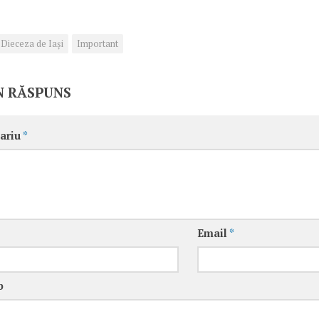
Dieceza de Iași
Important
N RĂSPUNS
ariu
*
Email
*
b