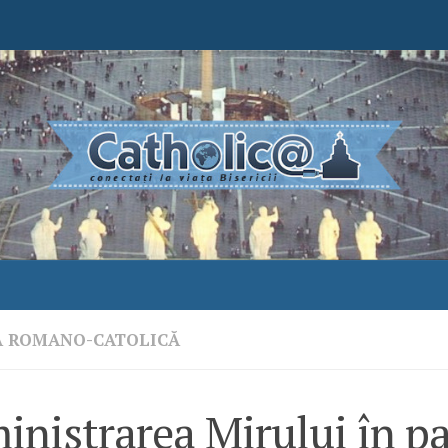
A ROMANO-CATOLICĂ
inistrarea Mirului în p