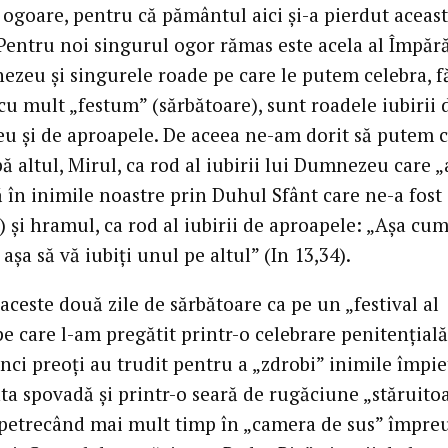
ogoare, pentru că pământul aici și-a pierdut aceas
 Pentru noi singurul ogor rămas este acela al Împără
ezeu și singurele roade pe care le putem celebra, f
 cu mult „festum” (sărbătoare), sunt roadele iubirii 
 și de aproapele. De aceea ne-am dorit să putem c
 altul, Mirul, ca rod al iubirii lui Dumnezeu care „
 în inimile noastre prin Duhul Sfânt care ne-a fost
 și hramul, ca rod al iubirii de aproapele: „Așa cum
 așa să vă iubiți unul pe altul” (In 13,34).
aceste două zile de sărbătoare ca pe un „festival al
 pe care l-am pregătit printr-o celebrare penitențială 
inci preoți au trudit pentru a „zdrobi” inimile împie
ta spovadă și printr-o seară de rugăciune „stăruito
, petrecând mai mult timp în „camera de sus” împre