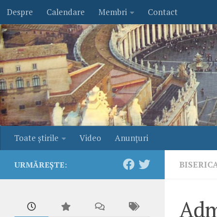
Despre
Calendare
Membri
Contact
Skip to content
Toate ştirile
Video
Anunţuri
BISERIC
URMĂREȘTE:
Adm