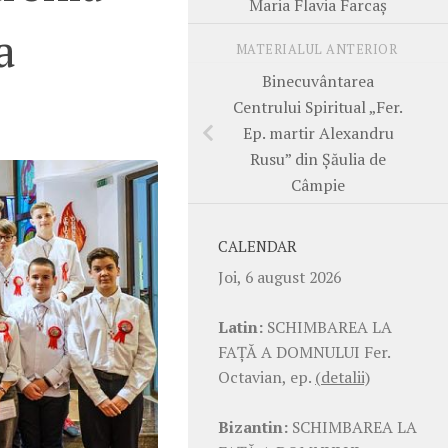
Maria Flavia Farcaș
a
MATERIALUL ANTERIOR
Binecuvântarea
Centrului Spiritual „Fer.
Ep. martir Alexandru
Rusu” din Șăulia de
Câmpie
CALENDAR
Joi, 6 august 2026
Latin:
SCHIMBAREA LA
FAŢĂ A DOMNULUI Fer.
Octavian, ep.
(detalii)
Bizantin:
SCHIMBAREA LA