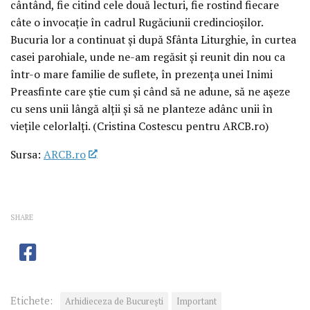
cântând, fie citind cele două lecturi, fie rostind fiecare
câte o invocație în cadrul Rugăciunii credincioșilor.
Bucuria lor a continuat și după Sfânta Liturghie, în curtea
casei parohiale, unde ne-am regăsit și reunit din nou ca
într-o mare familie de suflete, în prezența unei Inimi
Preasfinte care știe cum și când să ne adune, să ne așeze
cu sens unii lângă alții și să ne planteze adânc unii în
viețile celorlalți. (Cristina Costescu pentru ARCB.ro)
Sursa:
ARCB.ro
SHARE
Etichete:
Arhidieceza de București
Important