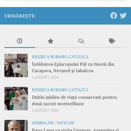
URMĂREȘTE:
BISERICA ROMANO-CATOLICĂ
Întâlnirea Episcopului Pál cu tinerii din
Carașova, Nermed și Iabalcea
6 AUGUST 2026
BISERICA ROMANO-CATOLICĂ
Dublu jubileu de viață consacrată pentru
două surori morinelliane
5 AUGUST 2026
SEMNALĂRI
/
VATICAN
Papa Leon va vizita Uruguay, Argentina și