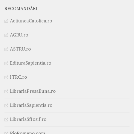
RECOMANDĂRI
ActiuneaCatolica.ro
AGRU.ro
ASTRU.ro
EdituraSapientia.ro
ITRC.ro
LibrariaPresaBuna.ro
LibrariaSapientia.ro
LibrariaSfIosif.ro
PioRomeno.com