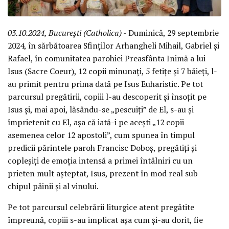
03.10.2024, București (Catholica)
- Duminică, 29 septembrie
2024, în sărbătoarea Sfinților Arhangheli Mihail, Gabriel și
Rafael, în comunitatea parohiei Preasfânta Inimă a lui
Isus (Sacre Coeur), 12 copii minunați, 5 fetițe și 7 băieți, l-
au primit pentru prima dată pe Isus Euharistic. Pe tot
parcursul pregătirii, copiii l-au descoperit și însoțit pe
Isus și, mai apoi, lăsându-se „pescuiți” de El, s-au și
împrietenit cu El, așa că iată-i pe acești „12 copii
asemenea celor 12 apostoli”, cum spunea în timpul
predicii părintele paroh Francisc Doboș, pregătiți și
copleșiți de emoția intensă a primei întâlniri cu un
prieten mult așteptat, Isus, prezent în mod real sub
chipul pâinii și al vinului.
Pe tot parcursul celebrării liturgice atent pregătite
împreună, copiii s-au implicat așa cum și-au dorit, fie