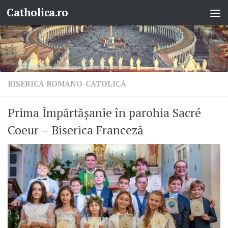
Catholica.ro
Skip to content
BISERICA ROMANO-CATOLICĂ
Prima Împărtășanie în parohia Sacré
Coeur – Biserica Franceză