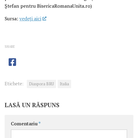
Ștefan pentru BisericaRomanaUnita.ro)
Sursa:
vedeţi aici
SHARE
Etichete:
Diaspora BRU
Italia
LASĂ UN RĂSPUNS
Comentariu
*