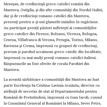
Meseșan, de credincioșii greco-catolici români din
Mantova, Ostiglia, și din alte comunități din Nordul Italiei,
dar și de credincioși romano-catolici din Mantova,
prezenți pentru a-și uni glasurile inimilor în rugăciune.
Au participat preoții păstori sufletești ai comunităților
greco-catolice din Firenze, Bolzano, Vicenza, Bologna,
Cesena, Villafranca di Verona, Perugia, Torino, Milano,
Ravenna și Crema, împreună cu grupuri de credincioși,
precum și parohul ucrainean greco-catolic din localitate,
împreună cu mai mulți preoți romano-catolici italieni.
Răspunsurile au fost oferite de corala Parohiei din
Mantova.
La această sărbătoare a comunității din Mantova au luat
parte Excelența Sa Cristina-Lavinia Arnăutu, director cu
atribuții de secretar de stat al Departamentului pentru
Românii de Pretutindeni, împreună cu Ioan Iacob, consul
la Consulatul General al României la Milano, Sever Petre,