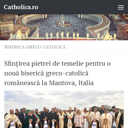
Catholica.ro
Skip to content
BISERICA GRECO-CATOLICĂ
Sfințirea pietrei de temelie pentru o
nouă biserică greco-catolică
românească la Mantova, Italia