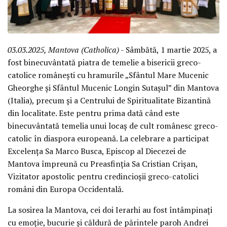
03.03.2025, Mantova (Catholica)
- Sâmbătă, 1 martie 2025, a
fost binecuvântată piatra de temelie a bisericii greco-
catolice românești cu hramurile „Sfântul Mare Mucenic
Gheorghe și Sfântul Mucenic Longin Sutașul” din Mantova
(Italia), precum și a Centrului de Spiritualitate Bizantină
din localitate. Este pentru prima dată când este
binecuvântată temelia unui locaș de cult românesc greco-
catolic în diaspora europeană. La celebrare a participat
Excelența Sa Marco Busca, Episcop al Diecezei de
Mantova împreună cu Preasfinția Sa Cristian Crișan,
Vizitator apostolic pentru credincioșii greco-catolici
români din Europa Occidentală.
La sosirea la Mantova, cei doi Ierarhi au fost întâmpinați
cu emoție, bucurie și căldură de părintele paroh Andrei