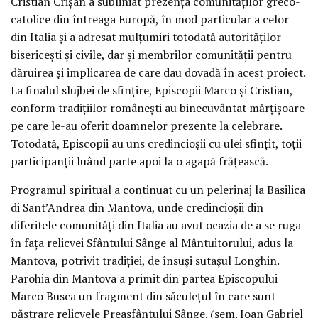
Cristian Crișan a subliniat prezența comunităților greco-
catolice din întreaga Europă, în mod particular a celor
din Italia și a adresat mulțumiri totodată autorităților
bisericești și civile, dar și membrilor comunității pentru
dăruirea și implicarea de care dau dovadă în acest proiect.
La finalul slujbei de sfințire, Episcopii Marco și Cristian,
conform tradițiilor românești au binecuvântat mărțișoare
pe care le-au oferit doamnelor prezente la celebrare.
Totodată, Episcopii au uns credincioșii cu ulei sfințit, toții
participanții luând parte apoi la o agapă frățească.
Programul spiritual a continuat cu un pelerinaj la Basilica
di Sant’Andrea din Mantova, unde credincioșii din
diferitele comunități din Italia au avut ocazia de a se ruga
în fața relicvei Sfântului Sânge al Mântuitorului, adus la
Mantova, potrivit tradiției, de însuși sutașul Longhin.
Parohia din Mantova a primit din partea Episcopului
Marco Busca un fragment din săculețul în care sunt
păstrare relicvele Preasfântului Sânge. (sem. Ioan Gabriel