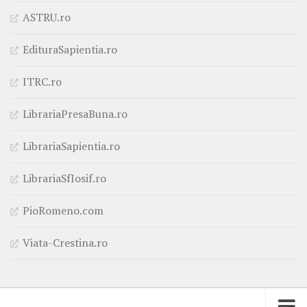
ASTRU.ro
EdituraSapientia.ro
ITRC.ro
LibrariaPresaBuna.ro
LibrariaSapientia.ro
LibrariaSfIosif.ro
PioRomeno.com
Viata-Crestina.ro