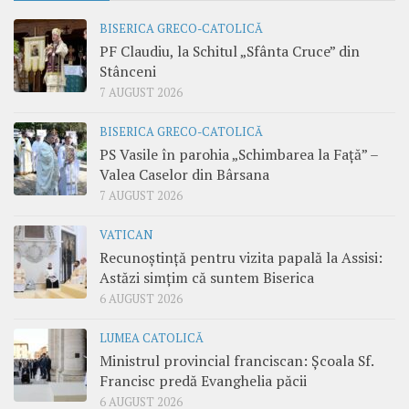
BISERICA GRECO-CATOLICĂ
PF Claudiu, la Schitul „Sfânta Cruce” din
Stânceni
7 AUGUST 2026
BISERICA GRECO-CATOLICĂ
PS Vasile în parohia „Schimbarea la Față” –
Valea Caselor din Bârsana
7 AUGUST 2026
VATICAN
Recunoștință pentru vizita papală la Assisi:
Astăzi simțim că suntem Biserica
6 AUGUST 2026
LUMEA CATOLICĂ
Ministrul provincial franciscan: Școala Sf.
Francisc predă Evanghelia păcii
6 AUGUST 2026