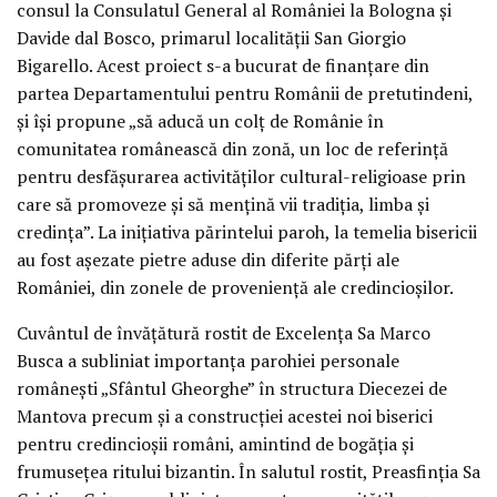
consul la Consulatul General al României la Bologna și
Davide dal Bosco, primarul localității San Giorgio
Bigarello. Acest proiect s-a bucurat de finanțare din
partea Departamentului pentru Românii de pretutindeni,
și își propune „să aducă un colț de Românie în
comunitatea românească din zonă, un loc de referință
pentru desfășurarea activităților cultural-religioase prin
care să promoveze și să mențină vii tradiția, limba și
credința”. La inițiativa părintelui paroh, la temelia bisericii
au fost așezate pietre aduse din diferite părți ale
României, din zonele de proveniență ale credincioșilor.
Cuvântul de învățătură rostit de Excelența Sa Marco
Busca a subliniat importanța parohiei personale
românești „Sfântul Gheorghe” în structura Diecezei de
Mantova precum și a construcției acestei noi biserici
pentru credincioșii români, amintind de bogăția și
frumusețea ritului bizantin. În salutul rostit, Preasfinția Sa