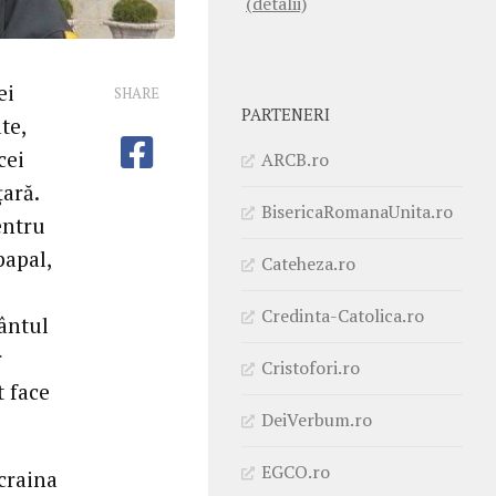
(detalii)
ei
SHARE
PARTENERI
te,
cei
ARCB.ro
țară.
BisericaRomanaUnita.ro
entru
papal,
Cateheza.ro
Credinta-Catolica.ro
fântul
r
Cristofori.ro
t face
DeiVerbum.ro
EGCO.ro
Ucraina