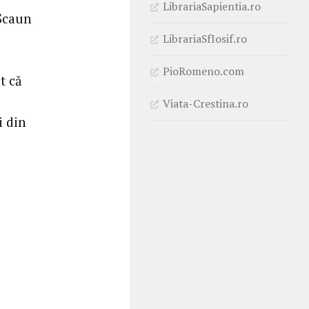
LibrariaSapientia.ro
 Scaun
LibrariaSfIosif.ro
PioRomeno.com
t că
Viata-Crestina.ro
i din