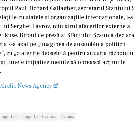
copul Paul Richard Gallagher, secretarul Sfântului
lațiile cu statele și organizațiile internaționale, i-a
 lui Serghei Lavrov, ministrul afacerilor externe al
i Ruse. Biroul de presă al Sfântului Scaun a declara
ția s-a axat pe „imaginea de ansamblu a politicii
”, cu „o atenție deosebită pentru situația războiulu
și „unele inițiative menite să oprească acțiunile
.
atholic News Agency
Important
Important-Francisc
Ucraina