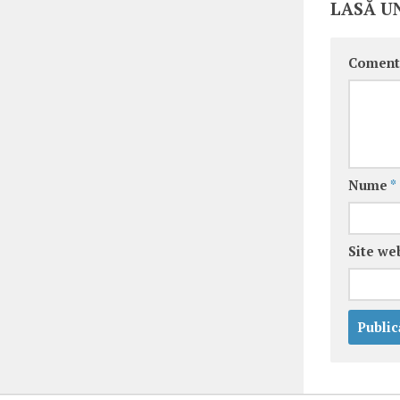
LASĂ U
Coment
Nume
*
Site we