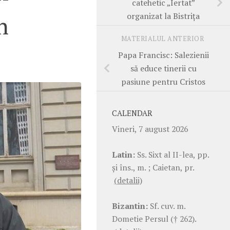
catehetic „Iertat”
organizat la Bistrița
n
MATERIALUL ANTERIOR
Papa Francisc: Salezienii
să educe tinerii cu
pasiune pentru Cristos
CALENDAR
Vineri, 7 august 2026
Latin:
Ss. Sixt al II-lea, pp.
şi îns., m. ; Caietan, pr.
(detalii)
Bizantin:
Sf. cuv. m.
Dometie Persul († 262).