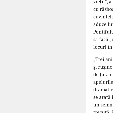
vieții”, 
cu războ
cuvintele
aduce lu
Pontifulu
să facă 
locuri în
„Trei an
și rușin
de țara e
apelurile
dramatice
se arată
un semn a
trecută, 