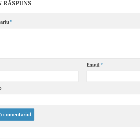
N RĂSPUNS
ariu
*
Email
*
b