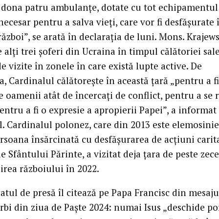
 dona patru ambulanțe, dotate cu tot echipamentul
ecesar pentru a salva vieți, care vor fi desfășurate 
ăzboi”, se arată în declarația de luni. Mons. Krajewsk
e alți trei șoferi din Ucraina în timpul călătoriei sale
e vizite în zonele în care există lupte active. De
 Cardinalul călătorește în această țară „pentru a fi
e oamenii atât de încercați de conflict, pentru a se 
pentru a fi o expresie a apropierii Papei”, a informat
l. Cardinalul polonez, care din 2013 este elemosinie
rsoana însărcinată cu desfășurarea de acțiuni carit
 Sfântului Părinte, a vizitat deja țara de peste zece
irea războiului în 2022.
tul de presă îl citează pe Papa Francisc din mesaju
rbi din ziua de Paște 2024: numai Isus „deschide po