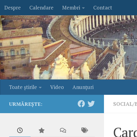
Despre
Calendare
Membri
Contact
Skip to content
Toate ştirile
Video
Anunţuri
SOCIAL/
URMĂREȘTE:
Card