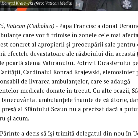
l Konrad Krajewski (foto: Vatican Media)
5, Vatican (Catholica)
- Papa Francisc a donat Ucrain
ulanțe care vor fi trimise în zonele cele mai afecta
est concret al apropierii și preocupării sale pentru 
ră efectele devastatoare ale războiului din această 
le poartă stema Vaticanului. Potrivit Dicasterului p
Carității, Cardinalul Konrad Krajewski, elemosinier 
ponsabil de livrarea ambulanțelor, care se adaugă
ntelor medicale donate în trecut. Cu alte ocazii, S
a binecuvântat ambulanțele înainte de călătorie, da
 presă al Sfântului Scaun nu a precizat dacă a putu
ru și acum.
Părinte a decis să își trimită delegatul din nou în 