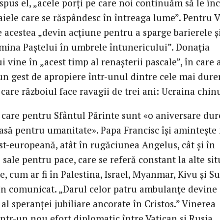
a spus el, „acele porți pe care noi continuăm să le î
aiele care se răspândesc în întreaga lume”. Pentru V
 acestea „devin acțiune pentru a sparge barierele ș
mina Paștelui în umbrele întunericului”. Donația
i vine în „acest timp al renașterii pascale”, în care 
„un gest de apropiere într-unul dintre cele mai dure
 care războiul face ravagii de trei ani: Ucraina chinu
i care pentru Sfântul Părinte sunt «o aniversare du
oasă pentru umanitate». Papa Francisc își aminteșt
st-europeană, atât în rugăciunea Angelus, cât și în
 sale pentru pace, care se referă constant la alte sit
, cum ar fi în Palestina, Israel, Myanmar, Kivu și S
 în comunicat. „Darul celor patru ambulanțe devine 
l speranței jubiliare ancorate în Cristos.” Vinerea
într-un nou efort diplomatic între Vatican și Rusia,