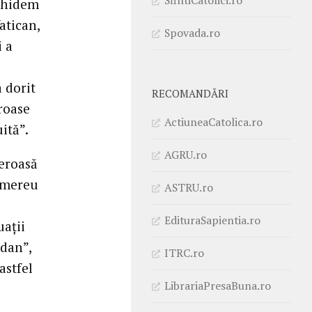
nchidem
atican,
Spovada.ro
i a
a dorit
RECOMANDĂRI
roase
ActiuneaCatolica.ro
ită”.
AGRU.ro
reroasă
e mereu
ASTRU.ro
EdituraSapientia.ro
uații
udan”,
ITRC.ro
astfel
LibrariaPresaBuna.ro