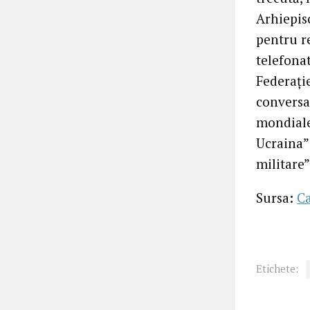
Arhiepis
pentru re
telefonat
Federație
conversa
mondiale
Ucraina” 
militare”
Sursa:
C
Etichete: