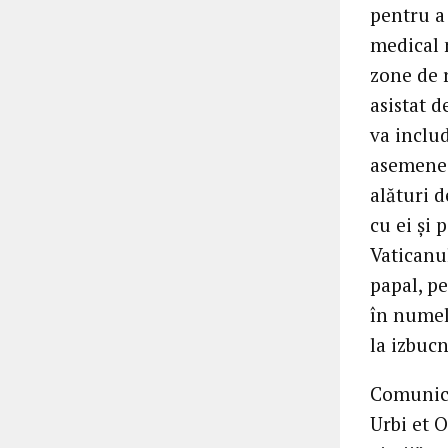
pentru a
medical n
zone de r
asistat d
va includ
asemenea,
alături d
cu ei și 
Vaticanu
papal, pe
în numele
la izbucn
Comunica
Urbi et O