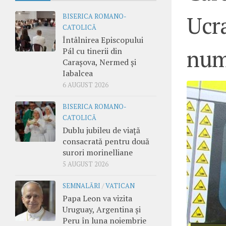
Ucra
BISERICA ROMANO-
CATOLICĂ
Întâlnirea Episcopului
num
Pál cu tinerii din
Carașova, Nermed și
Iabalcea
6 AUGUST 2026
BISERICA ROMANO-
CATOLICĂ
Dublu jubileu de viață
consacrată pentru două
surori morinelliane
5 AUGUST 2026
SEMNALĂRI
/
VATICAN
Papa Leon va vizita
Uruguay, Argentina și
Peru în luna noiembrie