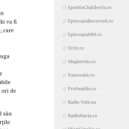
EparhiaClujGherla.ro
în
EpiscopiaBucuresti.ro
i va fi
, care
EpiscopiaMM.ro
Ercis.ro
ruga
Magisteriu.ro
r
Pastoratie.ro
abile
ProFamilia.ro
 ori de
Radio Vatican
l său
RadioMaria.ro
rțile
SfintiCatolici.ro