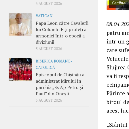
Cardinalu
5 AUGUST 2026
VATICAN
Papa Leon către Cavalerii
08.04.202
lui Columb: Fiți profeți ai
patru amb
armoniei într-o epocă a
într-un g
diviziunii
care sufe
5 AUGUST 2026
Vehicule
BISERICA ROMANO-
Slujirea 
CATOLICĂ
Episcopul de Chișinău a
va fi res
administrat Mirului în
echipame
parohia „Ss Ap Petru și
Părinte 
Paul” din Onești
5 AUGUST 2026
biroul de
acest luc
„Sfântul 