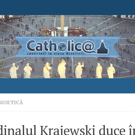
BIOETICĂ
inalul Krajewski duce î