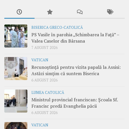
BISERICA GRECO-CATOLICĂ
PS Vasile în parohia „Schimbarea la Față” –
Valea Caselor din Bârsana
7 AUGUST 2026
VATICAN
Recunoștință pentru vizita papală la Assisi:
Astăzi simțim că suntem Biserica
6 AUGUST 2026
LUMEA CATOLICĂ
Ministrul provincial franciscan: Școala Sf.
Francisc predă Evanghelia păcii
6 AUGUST 2026
VATICAN