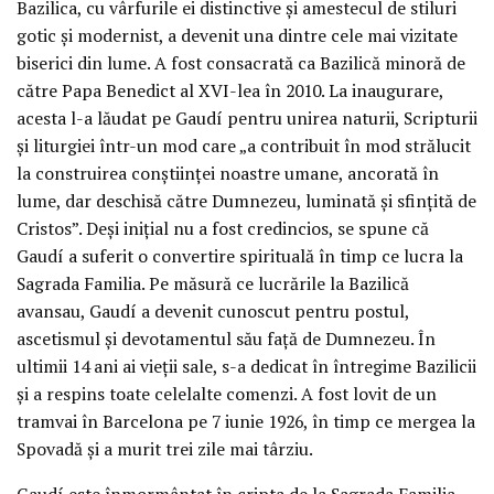
Bazilica, cu vârfurile ei distinctive și amestecul de stiluri
gotic și modernist, a devenit una dintre cele mai vizitate
biserici din lume. A fost consacrată ca Bazilică minoră de
către Papa Benedict al XVI-lea în 2010. La inaugurare,
acesta l-a lăudat pe Gaudí pentru unirea naturii, Scripturii
și liturgiei într-un mod care „a contribuit în mod strălucit
la construirea conștiinței noastre umane, ancorată în
lume, dar deschisă către Dumnezeu, luminată și sfințită de
Cristos”. Deși inițial nu a fost credincios, se spune că
Gaudí a suferit o convertire spirituală în timp ce lucra la
Sagrada Familia. Pe măsură ce lucrările la Bazilică
avansau, Gaudí a devenit cunoscut pentru postul,
ascetismul și devotamentul său față de Dumnezeu. În
ultimii 14 ani ai vieții sale, s-a dedicat în întregime Bazilicii
și a respins toate celelalte comenzi. A fost lovit de un
tramvai în Barcelona pe 7 iunie 1926, în timp ce mergea la
Spovadă și a murit trei zile mai târziu.
Gaudí este înmormântat în cripta de la Sagrada Familia.