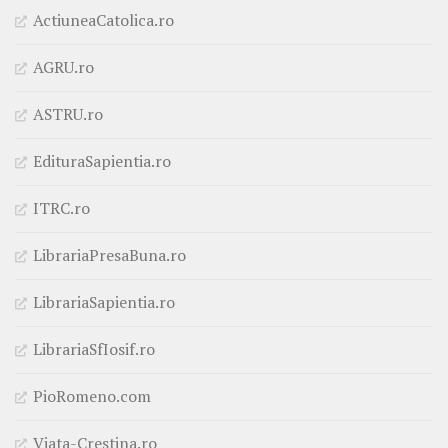
ActiuneaCatolica.ro
AGRU.ro
ASTRU.ro
EdituraSapientia.ro
ITRC.ro
LibrariaPresaBuna.ro
LibrariaSapientia.ro
LibrariaSfIosif.ro
PioRomeno.com
Viata-Crestina.ro