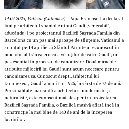
14.04.2025, Vatican (Catholica)
- Papa Francisc l-a declarat
luni pe arhitectul spaniol Antoni Gaudí „venerabil”,
aducându-l pe proiectantul Bazilicii Sagrada Familia din
Barcelona cu un pas mai aproape de sfințenie. Vaticanul a
anunțat pe 14 aprilie că Sfântul Părinte a recunoscut în
mod oficial trăirea eroică a virtuților de către Gaudí, un
pas esențial în procesul de canonizare. Două miracole
atribuite mijlocirii lui Gaudí sunt acum necesare pentru
canonizarea sa. Cunoscut drept „arhitectul lui
Dumnezeu”, Gaudí a murit în 1926, la vârsta de 73 de ani.
Personalitate marcantă a arhitecturii moderniste și
naturaliste, este cunoscut mai ales pentru proiectarea
Bazilicii Sagrada Familia, o Bazilică masivă aflată încă în
construcție la mai bine de 140 de ani de la începerea
lucrărilor.