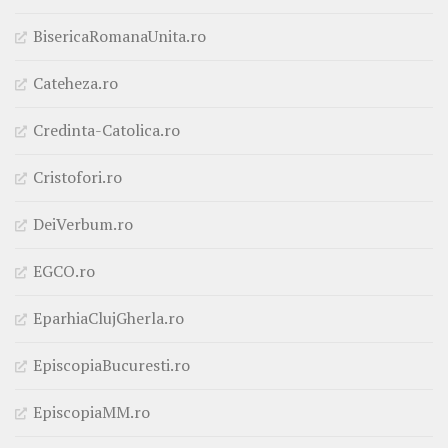
BisericaRomanaUnita.ro
Cateheza.ro
Credinta-Catolica.ro
Cristofori.ro
DeiVerbum.ro
EGCO.ro
EparhiaClujGherla.ro
EpiscopiaBucuresti.ro
EpiscopiaMM.ro