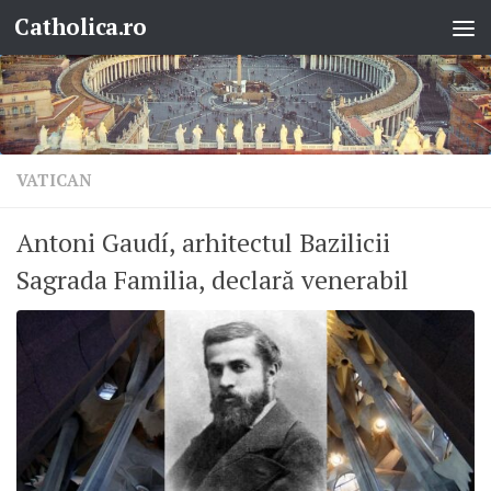
Catholica.ro
Skip to content
VATICAN
Antoni Gaudí, arhitectul Bazilicii
Sagrada Familia, declară venerabil