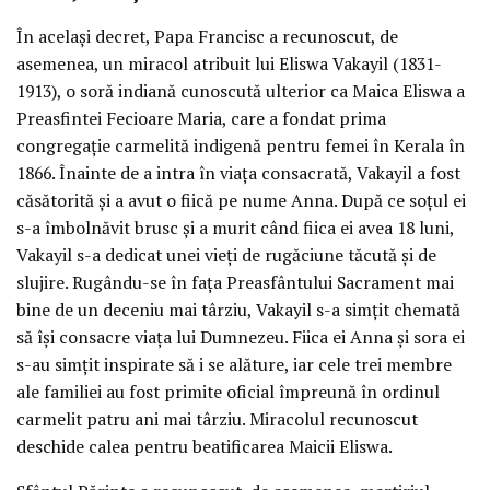
În același decret, Papa Francisc a recunoscut, de
asemenea, un miracol atribuit lui Eliswa Vakayil (1831-
1913), o soră indiană cunoscută ulterior ca Maica Eliswa a
Preasfintei Fecioare Maria, care a fondat prima
congregație carmelită indigenă pentru femei în Kerala în
1866. Înainte de a intra în viața consacrată, Vakayil a fost
căsătorită și a avut o fiică pe nume Anna. După ce soțul ei
s-a îmbolnăvit brusc și a murit când fiica ei avea 18 luni,
Vakayil s-a dedicat unei vieți de rugăciune tăcută și de
slujire. Rugându-se în fața Preasfântului Sacrament mai
bine de un deceniu mai târziu, Vakayil s-a simțit chemată
să își consacre viața lui Dumnezeu. Fiica ei Anna și sora ei
s-au simțit inspirate să i se alăture, iar cele trei membre
ale familiei au fost primite oficial împreună în ordinul
carmelit patru ani mai târziu. Miracolul recunoscut
deschide calea pentru beatificarea Maicii Eliswa.