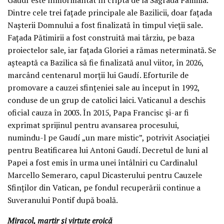
Dintre cele trei fațade principale ale Bazilicii, doar fațada
Nașterii Domnului a fost finalizată în timpul vieții sale.
Fațada Pătimirii a fost construită mai târziu, pe baza
proiectelor sale, iar fațada Gloriei a rămas neterminată. Se
așteaptă ca Bazilica să fie finalizată anul viitor, în 2026,
marcând centenarul morții lui Gaudí. Eforturile de
promovare a cauzei sfințeniei sale au început în 1992,
conduse de un grup de catolici laici. Vaticanul a deschis
oficial cauza în 2003. În 2015, Papa Francisc și-ar fi
exprimat sprijinul pentru avansarea procesului,
numindu-l pe Gaudí „un mare mistic”, potrivit Asociației
pentru Beatificarea lui Antoni Gaudí. Decretul de luni al
Papei a fost emis în urma unei întâlniri cu Cardinalul
Marcello Semeraro, capul Dicasterului pentru Cauzele
Sfinților din Vatican, pe fondul recuperării continue a
Suveranului Pontif după boală.
Miracol, martir și virtute eroică