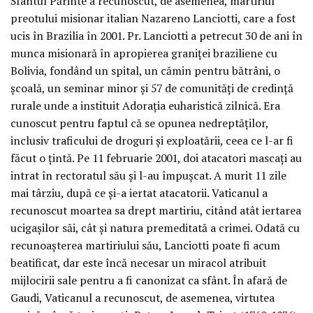
Sfântul Părinte a recunoscut, de asemenea, martiriul
preotului misionar italian Nazareno Lanciotti, care a fost
ucis în Brazilia în 2001. Pr. Lanciotti a petrecut 30 de ani în
munca misionară în apropierea graniței braziliene cu
Bolivia, fondând un spital, un cămin pentru bătrâni, o
școală, un seminar minor și 57 de comunități de credință
rurale unde a instituit Adorația euharistică zilnică. Era
cunoscut pentru faptul că se opunea nedreptăților,
inclusiv traficului de droguri și exploatării, ceea ce l-ar fi
făcut o țintă. Pe 11 februarie 2001, doi atacatori mascați au
intrat în rectoratul său și l-au împușcat. A murit 11 zile
mai târziu, după ce și-a iertat atacatorii. Vaticanul a
recunoscut moartea sa drept martiriu, citând atât iertarea
ucigașilor săi, cât și natura premeditată a crimei. Odată cu
recunoașterea martiriului său, Lanciotti poate fi acum
beatificat, dar este încă necesar un miracol atribuit
mijlocirii sale pentru a fi canonizat ca sfânt. În afară de
Gaudi, Vaticanul a recunoscut, de asemenea, virtutea