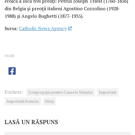
eroică a încă trei preoți: Petrus Joseph Triest (1760-1836)
din Belgia și preoții italieni Agostino Cozzolino (1928-
1988) și Angelo Bughetti (1877-1935).
Sursa:
Catholic News Agency
SHARE
Etichete:
Congregaţia pentru Cauzele Sfinţilor
Important
Important-Francisc
Sfinţi
LASĂ UN RĂSPUNS