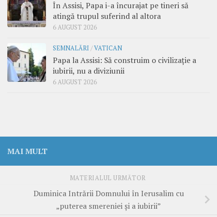
În Assisi, Papa i-a încurajat pe tineri să
atingă trupul suferind al altora
6 AUGUST 2026
SEMNALĂRI
/
VATICAN
Papa la Assisi: Să construim o civilizație a
iubirii, nu a diviziunii
6 AUGUST 2026
MAI MULT
MATERIALUL URMĂTOR
Duminica Intrării Domnului în Ierusalim cu
„puterea smereniei și a iubirii”