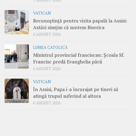
7 AUGUST 2026
VATICAN
Recunoștință pentru vizita papală la Assisi:
Astăzi simțim că suntem Biserica
6 AUGUST 2026
LUMEA CATOLICĂ
Ministrul provincial franciscan: Școala Sf.
Francisc predă Evanghelia păcii
6 AUGUST 2026
VATICAN
În Assisi, Papa i-a încurajat pe tineri să
atingă trupul suferind al altora
6 AUGUST 2026