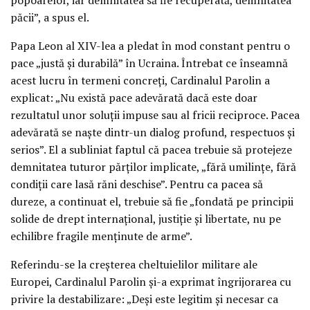
păcii”, a spus el.
Papa Leon al XIV-lea a pledat în mod constant pentru o
pace „justă și durabilă” în Ucraina. Întrebat ce înseamnă
acest lucru în termeni concreți, Cardinalul Parolin a
explicat: „Nu există pace adevărată dacă este doar
rezultatul unor soluții impuse sau al fricii reciproce. Pacea
adevărată se naște dintr-un dialog profund, respectuos și
serios”. El a subliniat faptul că pacea trebuie să protejeze
demnitatea tuturor părților implicate, „fără umilințe, fără
condiții care lasă răni deschise”. Pentru ca pacea să
dureze, a continuat el, trebuie să fie „fondată pe principii
solide de drept internațional, justiție și libertate, nu pe
echilibre fragile menținute de arme”.
Referindu-se la creșterea cheltuielilor militare ale
Europei, Cardinalul Parolin și-a exprimat îngrijorarea cu
privire la destabilizare: „Deși este legitim și necesar ca