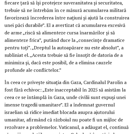
fiecare țară să își protejeze suveranitatea și securitatea,
trebuie să ne întrebăm în ce măsură acumularea militară
favorizează încrederea între națiuni și ajută la construirea
unei păci durabile”. El a avertizat că acumularea excesivă
de arme „riscă să alimenteze cursa înarmărilor și să
alimenteze frica”, putând duce la „consecințe dramatice
pentru toți”. „Dreptul la autoapărare nu este absolut”, a
subliniat el. „Acesta trebuie să fie însoțit de datoria de a
minimiza și, dacă este posibil, de a elimina cauzele
profunde ale conflictelor.”
În ceea ce privește situația din Gaza, Cardinalul Parolin a
fost fără echivoc: „Este inacceptabil în 2025 să asistăm la
ceea ce se întâmplă în Gaza, unde civilii sunt expuși unei
imense tragedii umanitare”. El a îndemnat guvernul
israelian să ridice imediat blocada asupra ajutorului
umanitar, afirmând că războiul nu poate fi un mijloc de
rezolvare a problemelor. Vaticanul, a adăugat el, continuă