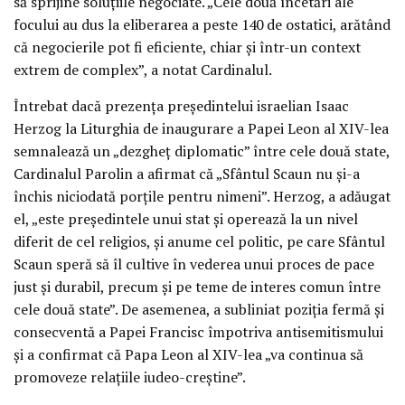
să sprijine soluțiile negociate. „Cele două încetări ale
focului au dus la eliberarea a peste 140 de ostatici, arătând
că negocierile pot fi eficiente, chiar și într-un context
extrem de complex”, a notat Cardinalul.
Întrebat dacă prezența președintelui israelian Isaac
Herzog la Liturghia de inaugurare a Papei Leon al XIV-lea
semnalează un „dezgheț diplomatic” între cele două state,
Cardinalul Parolin a afirmat că „Sfântul Scaun nu și-a
închis niciodată porțile pentru nimeni”. Herzog, a adăugat
el, „este președintele unui stat și operează la un nivel
diferit de cel religios, și anume cel politic, pe care Sfântul
Scaun speră să îl cultive în vederea unui proces de pace
just și durabil, precum și pe teme de interes comun între
cele două state”. De asemenea, a subliniat poziția fermă și
consecventă a Papei Francisc împotriva antisemitismului
și a confirmat că Papa Leon al XIV-lea „va continua să
promoveze relațiile iudeo-creștine”.