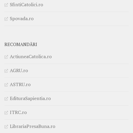
SfintiCatolici.ro
Spovada.ro
RECOMANDĂRI
ActiuneaCatolica.ro
AGRU.ro
ASTRU.ro
EdituraSapientia.ro
ITRC.ro
LibrariaPresaBuna.ro