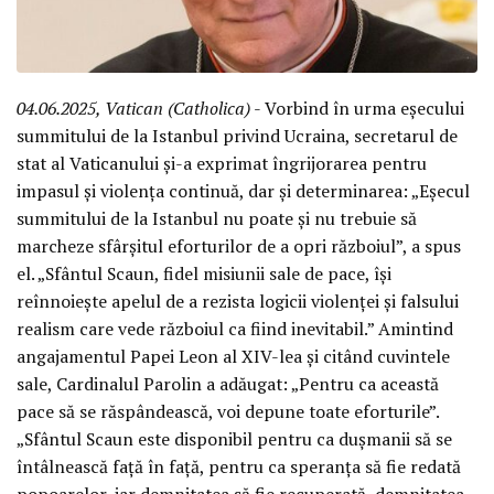
04.06.2025, Vatican (Catholica)
- Vorbind în urma eșecului
summitului de la Istanbul privind Ucraina, secretarul de
stat al Vaticanului și-a exprimat îngrijorarea pentru
impasul și violența continuă, dar și determinarea: „Eșecul
summitului de la Istanbul nu poate și nu trebuie să
marcheze sfârșitul eforturilor de a opri războiul”, a spus
el. „Sfântul Scaun, fidel misiunii sale de pace, își
reînnoiește apelul de a rezista logicii violenței și falsului
realism care vede războiul ca fiind inevitabil.” Amintind
angajamentul Papei Leon al XIV-lea și citând cuvintele
sale, Cardinalul Parolin a adăugat: „Pentru ca această
pace să se răspândească, voi depune toate eforturile”.
„Sfântul Scaun este disponibil pentru ca dușmanii să se
întâlnească față în față, pentru ca speranța să fie redată
popoarelor, iar demnitatea să fie recuperată, demnitatea