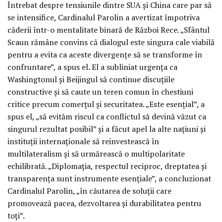
Întrebat despre tensiunile dintre SUA și China care par să
se intensifice, Cardinalul Parolin a avertizat împotriva
căderii într-o mentalitate binară de Război Rece. „Sfântul
Scaun rămâne convins că dialogul este singura cale viabilă
pentru a evita ca aceste divergențe să se transforme în
confruntare”, a spus el. El a subliniat urgența ca
Washingtonul și Beijingul să continue discuțiile
constructive și să caute un teren comun în chestiuni
critice precum comerțul și securitatea. „Este esențial”, a
spus el, „să evităm riscul ca conflictul să devină văzut ca
singurul rezultat posibil” și a făcut apel la alte națiuni și
instituții internaționale să reinvestească în
multilateralism și să urmărească o multipolaritate
echilibrată. „Diplomația, respectul reciproc, dreptatea și
transparența sunt instrumente esențiale”, a concluzionat
Cardinalul Parolin, „în căutarea de soluții care
promovează pacea, dezvoltarea și durabilitatea pentru
toți”.