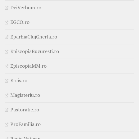
DeiVerbum.ro
EGCO.ro
EparhiaClujGherla.ro
EpiscopiaBucuresti.ro
EpiscopiaMM.ro
Ercis.ro
Magisteriu.ro
Pastoratie.ro
ProFamilia.ro
Radio Vatican