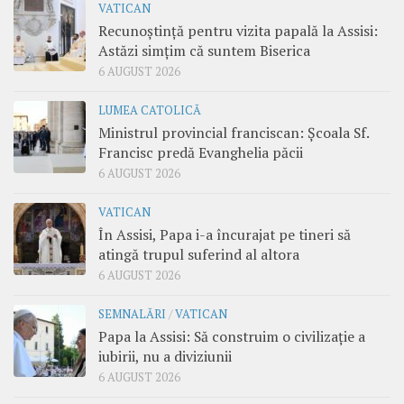
VATICAN
Recunoștință pentru vizita papală la Assisi:
Astăzi simțim că suntem Biserica
6 AUGUST 2026
LUMEA CATOLICĂ
Ministrul provincial franciscan: Școala Sf.
Francisc predă Evanghelia păcii
6 AUGUST 2026
VATICAN
În Assisi, Papa i-a încurajat pe tineri să
atingă trupul suferind al altora
6 AUGUST 2026
SEMNALĂRI
/
VATICAN
Papa la Assisi: Să construim o civilizație a
iubirii, nu a diviziunii
6 AUGUST 2026