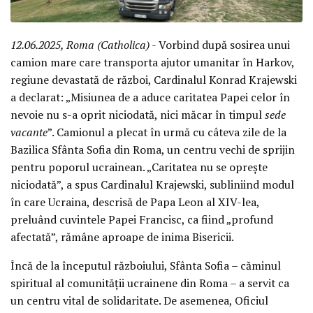
12.06.2025, Roma (Catholica)
- Vorbind după sosirea unui
camion mare care transporta ajutor umanitar în Harkov,
regiune devastată de război, Cardinalul Konrad Krajewski
a declarat: „Misiunea de a aduce caritatea Papei celor în
nevoie nu s-a oprit niciodată, nici măcar în timpul
sede
vacante
”. Camionul a plecat în urmă cu câteva zile de la
Bazilica Sfânta Sofia din Roma, un centru vechi de sprijin
pentru poporul ucrainean. „Caritatea nu se oprește
niciodată”, a spus Cardinalul Krajewski, subliniind modul
în care Ucraina, descrisă de Papa Leon al XIV-lea,
preluând cuvintele Papei Francisc, ca fiind „profund
afectată”, rămâne aproape de inima Bisericii.
Încă de la începutul războiului, Sfânta Sofia – căminul
spiritual al comunității ucrainene din Roma – a servit ca
un centru vital de solidaritate. De asemenea, Oficiul