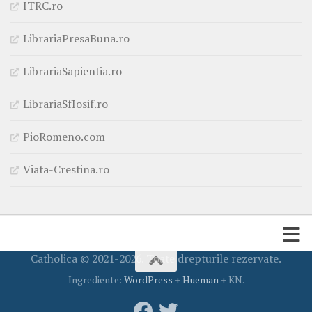
ITRC.ro
LibrariaPresaBuna.ro
LibrariaSapientia.ro
LibrariaSfIosif.ro
PioRomeno.com
Viata-Crestina.ro
Catholica © 2021-2026. Toate drepturile rezervate.
Ingrediente:
WordPress
+
Hueman
+ KN.