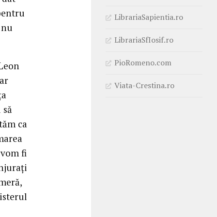
pentru
LibrariaSapientia.ro
a nu
LibrariaSfIosif.ro
PioRomeno.com
 Leon
ar
Viata-Crestina.ro
ța
 să
ptăm ca
emarea
vom fi
njurați
ameră,
isterul