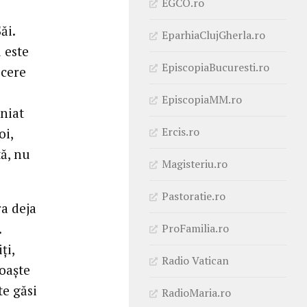
EGCO.ro
ăi.
EparhiaClujGherla.ro
 este
EpiscopiaBucuresti.ro
 cere
EpiscopiaMM.ro
iniat
Ercis.ro
oi,
tă, nu
Magisteriu.ro
Pastoratie.ro
a deja
.
ProFamilia.ro
ți,
Radio Vatican
oaște
te găsi
RadioMaria.ro