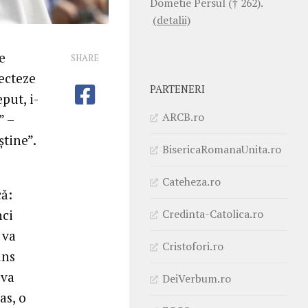
Dometie Persul († 262).
(detalii)
e
SHARE
lecteze
PARTENERI
put, i-
ARCB.ro
” –
știne”.
BisericaRomanaUnita.ro
Cateheza.ro
că:
Credinta-Catolica.ro
nci
 va
Cristofori.ro
uns
 va
DeiVerbum.ro
as, o