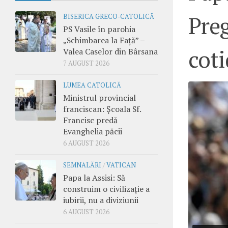
Preg
BISERICA GRECO-CATOLICĂ
PS Vasile în parohia
„Schimbarea la Față” –
cot
Valea Caselor din Bârsana
7 AUGUST 2026
LUMEA CATOLICĂ
Ministrul provincial
franciscan: Școala Sf.
Francisc predă
Evanghelia păcii
6 AUGUST 2026
SEMNALĂRI
/
VATICAN
Papa la Assisi: Să
construim o civilizație a
iubirii, nu a diviziunii
6 AUGUST 2026