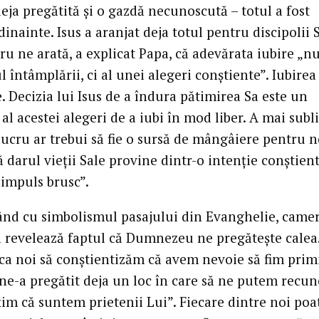
eja pregătită și o gazdă necunoscută – totul a fost
dinainte. Isus a aranjat deja totul pentru discipolii S
ru ne arată, a explicat Papa, că adevărata iubire „nu
l întâmplării, ci al unei alegeri conștiente”. Iubirea
. Decizia lui Isus de a îndura pătimirea Sa este un
l acestei alegeri de a iubi în mod liber. A mai subl
lucru ar trebui să fie o sursă de mângâiere pentru n
ă darul vieții Sale provine dintr-o intenție conștien
 impuls brusc”.
nd cu simbolismul pasajului din Evanghelie, camer
ă revelează faptul că Dumnezeu ne pregătește calea
„ca noi să conștientizăm că avem nevoie să fim primi
e-a pregătit deja un loc în care să ne putem recun
țim că suntem prietenii Lui”. Fiecare dintre noi poa