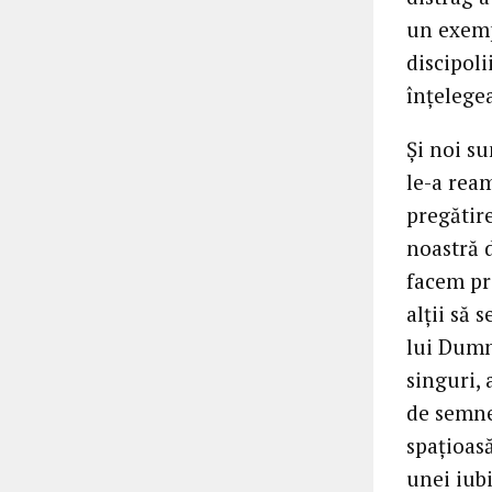
un exemp
discipoli
înțelegea
Și noi s
le-a rea
pregătir
noastră d
facem pr
alții să
lui Dumn
singuri,
de semne,
spațioasă
unei iubi