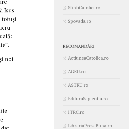
are
SfintiCatolici.ro
ă Isus
 totuși
Spovada.ro
lucru
uală:
te”.
RECOMANDĂRI
ActiuneaCatolica.ro
și noi
AGRU.ro
i
ASTRU.ro
ă
EdituraSapientia.ro
ile
ITRC.ro
ne
LibrariaPresaBuna.ro
 dat