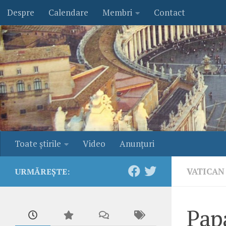
Despre
Calendare
Membri
Contact
Skip to content
Toate ştirile
Video
Anunţuri
VATICAN
URMĂREȘTE:
Papa