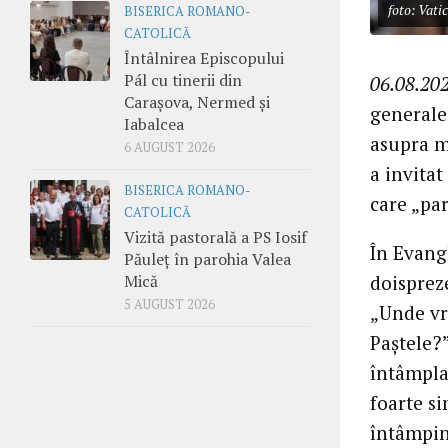
foto: Vati
BISERICA ROMANO-
CATOLICĂ
Întâlnirea Episcopului
Pál cu tinerii din
06.08.202
Carașova, Nermed și
generale 
Iabalcea
asupra mi
6 AUGUST 2026
a invitat
BISERICA ROMANO-
care „par
CATOLICĂ
Vizită pastorală a PS Iosif
În Evang
Păuleț în parohia Valea
doispreze
Mică
5 AUGUST 2026
„Unde vr
Paștele?”
întâmpla
foarte si
întâmpin