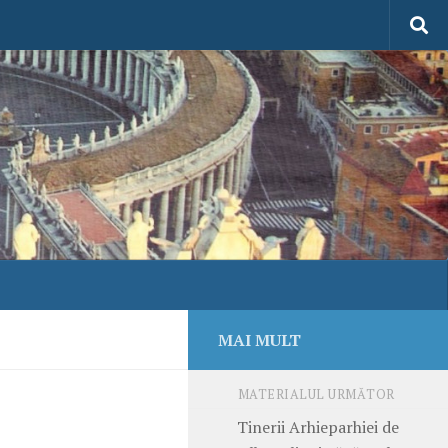
MAI MULT
MATERIALUL URMĂTOR
Tinerii Arhieparhiei de