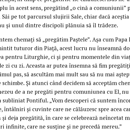
lu în acest sens, pregătind „o cină a comuniunii” 
i Săi pe tot parcursul slujirii Sale, chiar dacă acești
u și unul dintre discipoli plănuia să îl trădeze.
untem chemați să „pregătim Paștele”. Așa cum Papa
mintit tuturor din Piață, acest lucru nu înseamnă do
ea pentru Liturghie, ci și pentru momentele din via
e zi cu zi. Aceasta ar putea însemna să fim pregătiți
imul pas, să ascultăm mai mult sau să nu mai aște
 se schimbe. Și atunci când decidem să acceptăm ch
ezeu de a ne pregăti pentru comuniunea cu El, nu 
 a subliniat Pontiful. „Vom descoperi că suntem înco
 întâlniri și cuvinte care ne călăuzesc spre acea c
 și deja pregătită, în care se celebrează neîncetat m
ri infinite, care ne susține și ne precedă mereu.”