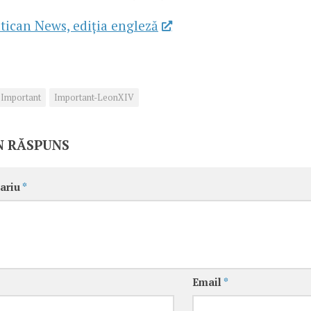
tican News, ediția engleză
Important
Important-LeonXIV
N RĂSPUNS
ariu
*
Email
*