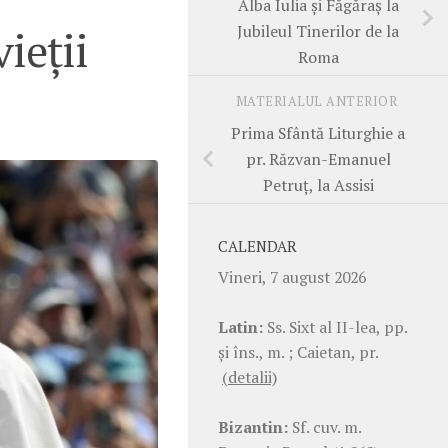
Alba Iulia și Făgăraș la
Jubileul Tinerilor de la
ieții
Roma
MATERIALUL ANTERIOR
Prima Sfântă Liturghie a
pr. Răzvan-Emanuel
Petruț, la Assisi
CALENDAR
Vineri, 7 august 2026
Latin:
Ss. Sixt al II-lea, pp.
şi îns., m. ; Caietan, pr.
(detalii)
Bizantin:
Sf. cuv. m.