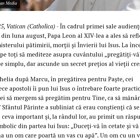
can Media
5, Vatican (Catholica)
- În cadrul primei sale audienț
din luna august, Papa Leon al XIV-lea a ales să ref
sterului pătimirii, morții și Învierii lui Isus. La înce
 pe toți să mediteze asupra cuvântului „pregătiți-vă
e simplu, dar ascunde un secret prețios al vieții cre
helia după Marcu, în pregătirea pentru Paște, cei
ce apostoli îi pun lui Isus o întrebare foarte practi
ei să mergem să pregătim pentru Tine, ca să mănâ
 Sfântul Părinte a subliniat că erau conștienți că se
 ceva important și, la rândul lor, au primit un răsp
mbolic din partea lui Isus: „Duceți-vă în cetate și vă
a un om care poartă un vas cu apă”. Un om cu un v