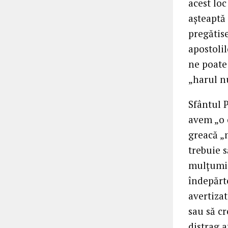
acest loc
așteaptă 
pregătise
apostolil
ne poate 
„harul nu
Sfântul P
avem „o c
greacă „m
trebuie 
mulțumire
îndepărte
avertiza
sau să cr
distrag a