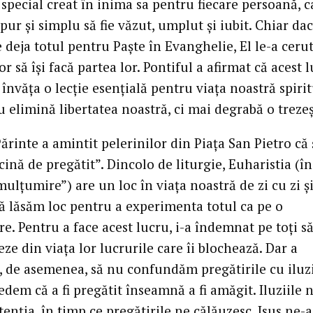
 special creat în inima sa pentru fiecare persoană, c
pur și simplu să fie văzut, umplut și iubit. Chiar dac
 deja totul pentru Paște în Evanghelie, El le-a cerut
or să își facă partea lor. Pontiful a afirmat că acest 
învăța o lecție esențială pentru viața noastră spirit
 elimină libertatea noastră, ci mai degrabă o trezeș
ărinte a amintit pelerinilor din Piața San Pietro că 
ină de pregătit”. Dincolo de liturgie, Euharistia (în
ulțumire”) are un loc în viața noastră de zi cu zi ș
să lăsăm loc pentru a experimenta totul ca pe o
. Pentru a face acest lucru, i-a îndemnat pe toți s
ze din viața lor lucrurile care îi blochează. Dar a
t, de asemenea, să nu confundăm pregătirile cu iluzi
edem că a fi pregătit înseamnă a fi amăgit. Iluziile 
tenția, în timp ce pregătirile ne călăuzesc. Isus ne-a