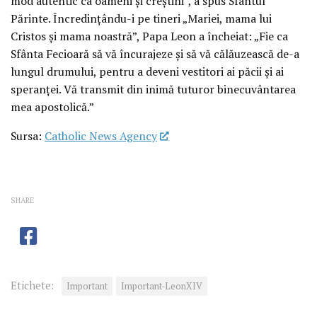
mod autentic ca oameni și creștini”, a spus Sfântul
Părinte. Încredințându-i pe tineri „Mariei, mama lui
Cristos și mama noastră”, Papa Leon a încheiat: „Fie ca
Sfânta Fecioară să vă încurajeze și să vă călăuzească de-a
lungul drumului, pentru a deveni vestitori ai păcii și ai
speranței. Vă transmit din inimă tuturor binecuvântarea
mea apostolică.”
Sursa:
Catholic News Agency
SHARE
Etichete:
Important
Important-LeonXIV