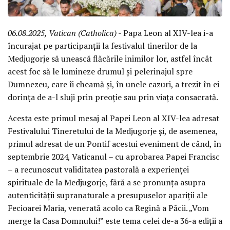
06.08.2025, Vatican (Catholica)
- Papa Leon al XIV-lea i-a
încurajat pe participanții la festivalul tinerilor de la
Medjugorje să unească flăcările inimilor lor, astfel încât
acest foc să le lumineze drumul și pelerinajul spre
Dumnezeu, care îi cheamă și, în unele cazuri, a trezit în ei
dorința de a-l sluji prin preoție sau prin viața consacrată.
Acesta este primul mesaj al Papei Leon al XIV-lea adresat
Festivalului Tineretului de la Medjugorje și, de asemenea,
primul adresat de un Pontif acestui eveniment de când, în
septembrie 2024, Vaticanul – cu aprobarea Papei Francisc
– a recunoscut validitatea pastorală a experienței
spirituale de la Medjugorje, fără a se pronunța asupra
autenticității supranaturale a presupuselor apariții ale
Fecioarei Maria, venerată acolo ca Regină a Păcii. „Vom
merge la Casa Domnului!” este tema celei de-a 36-a ediții a