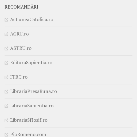
RECOMANDĂRI
ActiuneaCatolica.ro
AGRU.ro
ASTRU.ro
EdituraSapientia.ro
ITRC.ro
LibrariaPresaBuna.ro
LibrariaSapientia.ro
LibrariaSfIosif.ro
PioRomeno.com