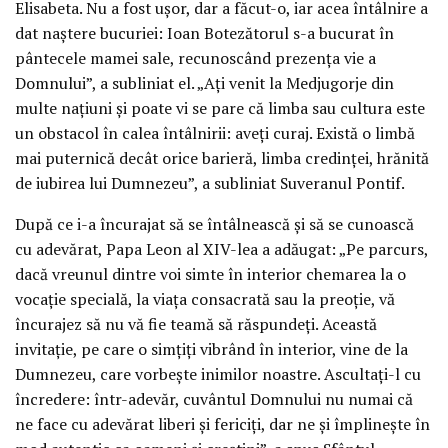
Elisabeta. Nu a fost ușor, dar a făcut-o, iar acea întâlnire a
dat naștere bucuriei: Ioan Botezătorul s-a bucurat în
pântecele mamei sale, recunoscând prezența vie a
Domnului”, a subliniat el. „Ați venit la Medjugorje din
multe națiuni și poate vi se pare că limba sau cultura este
un obstacol în calea întâlnirii: aveți curaj. Există o limbă
mai puternică decât orice barieră, limba credinței, hrănită
de iubirea lui Dumnezeu”, a subliniat Suveranul Pontif.
După ce i-a încurajat să se întâlnească și să se cunoască
cu adevărat, Papa Leon al XIV-lea a adăugat: „Pe parcurs,
dacă vreunul dintre voi simte în interior chemarea la o
vocație specială, la viața consacrată sau la preoție, vă
încurajez să nu vă fie teamă să răspundeți. Această
invitație, pe care o simțiți vibrând în interior, vine de la
Dumnezeu, care vorbește inimilor noastre. Ascultați-l cu
încredere: într-adevăr, cuvântul Domnului nu numai că
ne face cu adevărat liberi și fericiți, dar ne și împlinește în