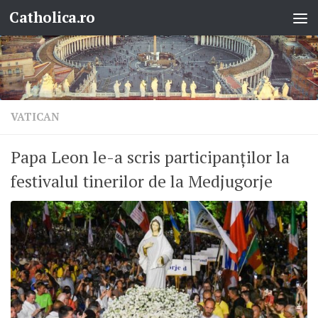
Catholica.ro
Skip to content
VATICAN
Papa Leon le-a scris participanților la
festivalul tinerilor de la Medjugorje