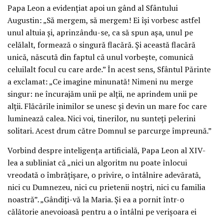
Papa Leon a evidențiat apoi un gând al Sfântului
Augustin: „Să mergem, să mergem! Ei își vorbesc astfel
unul altuia și, aprinzându-se, ca să spun așa, unul pe
celălalt, formează o singură flacără. Și această flacără
unică, născută din faptul că unul vorbește, comunică
celuilalt focul cu care arde.” În acest sens, Sfântul Părinte
a exclamat: „Ce imagine minunată! Nimeni nu merge
singur: ne încurajăm unii pe alții, ne aprindem unii pe
alții. Flăcările inimilor se unesc și devin un mare foc care
luminează calea. Nici voi, tinerilor, nu sunteți pelerini
solitari. Acest drum către Domnul se parcurge împreună.”
Vorbind despre inteligența artificială, Papa Leon al XIV-
lea a subliniat că „nici un algoritm nu poate înlocui
vreodată o îmbrățișare, o privire, o întâlnire adevărată,
nici cu Dumnezeu, nici cu prietenii noștri, nici cu familia
noastră”. „Gândiți-vă la Maria. Și ea a pornit într-o
călătorie anevoioasă pentru a o întâlni pe verișoara ei