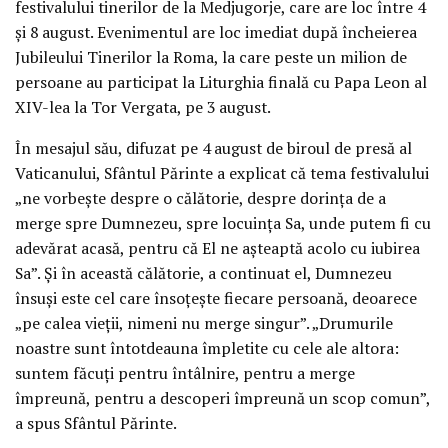
festivalului tinerilor de la Medjugorje, care are loc între 4
și 8 august. Evenimentul are loc imediat după încheierea
Jubileului Tinerilor la Roma, la care peste un milion de
persoane au participat la Liturghia finală cu Papa Leon al
XIV-lea la Tor Vergata, pe 3 august.
În mesajul său, difuzat pe 4 august de biroul de presă al
Vaticanului, Sfântul Părinte a explicat că tema festivalului
„ne vorbește despre o călătorie, despre dorința de a
merge spre Dumnezeu, spre locuința Sa, unde putem fi cu
adevărat acasă, pentru că El ne așteaptă acolo cu iubirea
Sa”. Și în această călătorie, a continuat el, Dumnezeu
însuși este cel care însoțește fiecare persoană, deoarece
„pe calea vieții, nimeni nu merge singur”. „Drumurile
noastre sunt întotdeauna împletite cu cele ale altora:
suntem făcuți pentru întâlnire, pentru a merge
împreună, pentru a descoperi împreună un scop comun”,
a spus Sfântul Părinte.