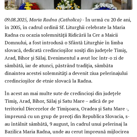
09.08.2025, Maria Radna (Catholica)
- În urmă cu 20 de ani,
în 2005, în cadrul ordinii Sf. Liturghii celebrate la Maria
Radna cu ocazia solemnității Ridicării la Cer a Maicii
Domnului, a fost introdusă o Sfântă Liturghie în limba
slovacă, dedicată credincioșilor sosiți din județele Timiș,
Arad, Bihor și Sălaj. Evenimentul a avut loc într-o zi de
sâmbătă, iar de atunci, păstrând tradiția, sâmbăta
dinaintea acestei solemnități a devenit ziua pelerinajului
credincioșilor de etnie slovacă la Radna.
În acest an mai multe sute de credincioși din județele
Timiș, Arad, Bihor, Sălaj și Satu Mare – adică de pe
teritoriul Diecezelor de Timișoara, Oradea și Satu Mare -,
împreună cu un grup de preoți din Republica Slovacia, s-
au întâlnit sâmbătă, 9 august, în cadrul unui pelerinaj la
Bazilica Maria Radna, unde au cerut împreună mijlocirea