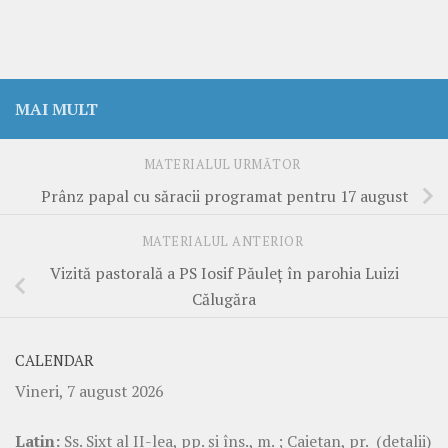
MAI MULT
MATERIALUL URMĂTOR
Prânz papal cu săracii programat pentru 17 august
MATERIALUL ANTERIOR
Vizită pastorală a PS Iosif Păuleț în parohia Luizi
Călugăra
CALENDAR
Vineri, 7 august 2026
Latin:
Ss. Sixt al II-lea, pp. şi îns., m. ; Caietan, pr.
(detalii)