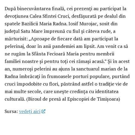
După binecuvântarea finală, cei prezenți au participat la
devoțiunea Calea Sfintei Cruci, desfășurată pe dealul din
spatele Bazilicii Maria Radna. Iosif Murojac, sosit din
județul Satu Mare împreună cu fiul și câteva rude, a
mărturisit: „Aproape de fiecare dată am participat la
pelerinaj, doar în anii pandemiei am lipsit. Am venit ca să
ne rugăm la Sfânta Fecioară Maria pentru membrii
familiei noastre și pentru toți cei rămași acasă.” Și în acest
an, numeroși pelerini au ajuns la sanctuarul marian de la
Radna îmbrăcați în frumoasele porturi populare, purtând
cruci împodobite cu flori, păstrând astfel o tradiție vie de
mai multe secole, care unește credința cu identitatea
culturală. (Biroul de presă al Episcopiei de Timișoara)
Sursa:
vedeţi aici