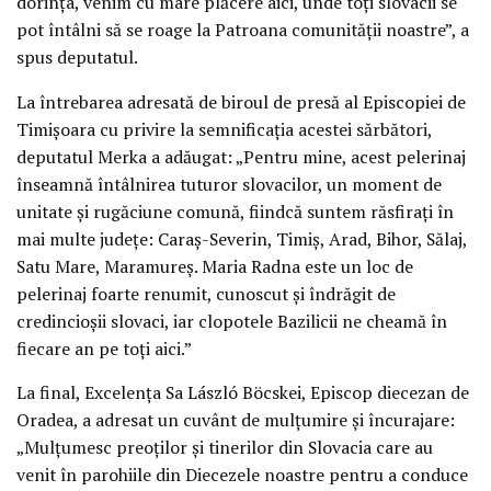
dorința, venim cu mare plăcere aici, unde toți slovacii se
pot întâlni să se roage la Patroana comunității noastre”, a
spus deputatul.
La întrebarea adresată de biroul de presă al Episcopiei de
Timișoara cu privire la semnificația acestei sărbători,
deputatul Merka a adăugat: „Pentru mine, acest pelerinaj
înseamnă întâlnirea tuturor slovacilor, un moment de
unitate și rugăciune comună, fiindcă suntem răsfirați în
mai multe județe: Caraș-Severin, Timiș, Arad, Bihor, Sălaj,
Satu Mare, Maramureș. Maria Radna este un loc de
pelerinaj foarte renumit, cunoscut și îndrăgit de
credincioșii slovaci, iar clopotele Bazilicii ne cheamă în
fiecare an pe toți aici.”
La final, Excelența Sa László Böcskei, Episcop diecezan de
Oradea, a adresat un cuvânt de mulțumire și încurajare:
„Mulțumesc preoților și tinerilor din Slovacia care au
venit în parohiile din Diecezele noastre pentru a conduce