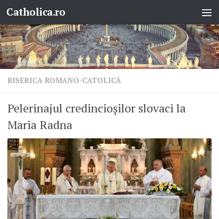
Catholica.ro
Skip to content
BISERICA ROMANO-CATOLICĂ
Pelerinajul credincioșilor slovaci la
Maria Radna