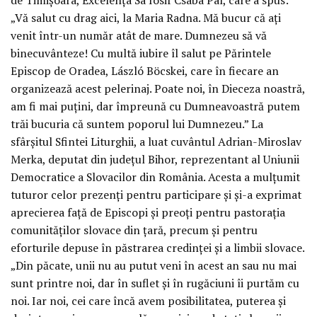
„Vă salut cu drag aici, la Maria Radna. Mă bucur că ați
venit într-un număr atât de mare. Dumnezeu să vă
binecuvânteze! Cu multă iubire îl salut pe Părintele
Episcop de Oradea, László Böcskei, care în fiecare an
organizează acest pelerinaj. Poate noi, în Dieceza noastră,
am fi mai puțini, dar împreună cu Dumneavoastră putem
trăi bucuria că suntem poporul lui Dumnezeu.” La
sfârșitul Sfintei Liturghii, a luat cuvântul Adrian-Miroslav
Merka, deputat din județul Bihor, reprezentant al Uniunii
Democratice a Slovacilor din România. Acesta a mulțumit
tuturor celor prezenți pentru participare și și-a exprimat
aprecierea față de Episcopi și preoți pentru pastorația
comunităților slovace din țară, precum și pentru
eforturile depuse în păstrarea credinței și a limbii slovace.
„Din păcate, unii nu au putut veni în acest an sau nu mai
sunt printre noi, dar în suflet și în rugăciuni îi purtăm cu
noi. Iar noi, cei care încă avem posibilitatea, puterea și