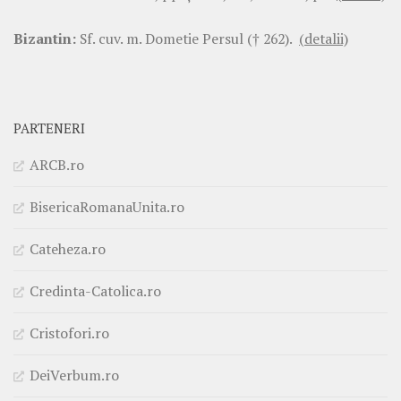
Bizantin:
Sf. cuv. m. Dometie Persul († 262).
(detalii)
PARTENERI
ARCB.ro
BisericaRomanaUnita.ro
Cateheza.ro
Credinta-Catolica.ro
Cristofori.ro
DeiVerbum.ro