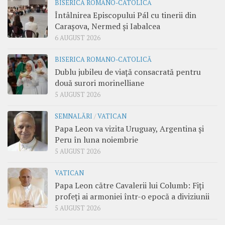
BISERICA ROMANO-CATOLICĂ
Întâlnirea Episcopului Pál cu tinerii din
Carașova, Nermed și Iabalcea
6 AUGUST 2026
BISERICA ROMANO-CATOLICĂ
Dublu jubileu de viață consacrată pentru
două surori morinelliane
5 AUGUST 2026
SEMNALĂRI
/
VATICAN
Papa Leon va vizita Uruguay, Argentina și
Peru în luna noiembrie
5 AUGUST 2026
VATICAN
Papa Leon către Cavalerii lui Columb: Fiți
profeți ai armoniei într-o epocă a diviziunii
5 AUGUST 2026