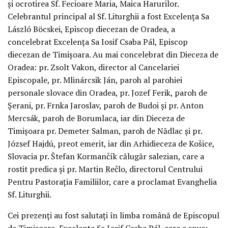
și ocrotirea Sf. Fecioare Maria, Maica Harurilor.
Celebrantul principal al Sf. Liturghii a fost Excelența Sa
László Böcskei, Episcop diecezan de Oradea, a
concelebrat Excelența Sa Iosif Csaba Pál, Episcop
diecezan de Timișoara. Au mai concelebrat din Dieceza de
Oradea: pr. Zsolt Vakon, director al Cancelariei
Episcopale, pr. Mlinárcsik Ján, paroh al parohiei
personale slovace din Oradea, pr. Jozef Ferik, paroh de
Șerani, pr. Frnka Jaroslav, paroh de Budoi și pr. Anton
Mercsák, paroh de Borumlaca, iar din Dieceza de
Timișoara pr. Demeter Salman, paroh de Nădlac și pr.
József Hajdú, preot emerit, iar din Arhidieceza de Košice,
Slovacia pr. Štefan Kormančík călugăr salezian, care a
rostit predica și pr. Martin Rečlo, directorul Centrului
Pentru Pastorația Familiilor, care a proclamat Evanghelia
Sf. Liturghii.
Cei prezenți au fost salutați în limba română de Episcopul
de Timișoara, Excelența Sa Iosif Csaba Pál, care a spus: