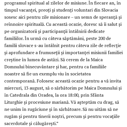
programul spiritual al zilelor de misiune. În fiecare an, în
timpul vacanței, preoți și studenți voluntari din Slovacia
sosesc aici pentru zile misionare – un semn de speranță și
reînnoire spirituală. Cu această ocazie, doresc să îi salut și
pe organizatorii și participanții întâlnirii dedicate
familiilor. În urmă cu câteva săptămâni, peste 200 de
familii slovace s-au întâlnit pentru câteva zile de reflecție
și aprofundare a frumuseții și importanței misiunii familiei
creștine în lumea de astăzi. Să cerem de la Maica
Domnului binecuvântare și har, pentru ca familiile
noastre să fie un exemplu viu în societatea
contemporană. Folosesc această ocazie pentru a vă invita
miercuri, 13 august, să o sărbătorim pe Maica Domnului și
în Catedrala din Oradea, la ora 18:00, prin Sfânta
Liturghie și procesiune mariană. Vă așteptăm cu drag, să
ne unim în rugăciune și în sărbătoare. Să nu uităm să ne
rugăm și pentru tinerii noștri, precum și pentru vocațiile
sacerdotale și călugărești.”