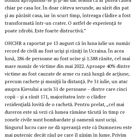
chiar pe casa lor. În doar câteva secunde, au sărit din pat
și au părăsit casa, iar în scurt timp, întreaga clădire a fost
transformată într-un crater. O astfel de experiență te
poate zdrobi. Este foarte distructivă.”
OHCHR a raportat pe 13 august că în luna iulie un număr
record de civili au fost uciși și răniți în Ucraina. În acea
lună, 286 de persoane au fost ucise și 1.388 rănite, cel mai
mare număr de victime din mai 2022. Aproape 40% dintre
victime au fost cauzate de arme cu rază lungă de acțiune,
precum rachete și muniții la distanță. Pe 31 iulie, un atac
asupra Kievului a ucis 31 de persoane – dintre care cinci
copii – și a rănit 171, majoritatea într-o clădire
rezidențială lovită de o rachetă. Pentru prelat, „cel mai
dureros este să vezi că lumea rămâne tăcută în timp ce
zonele civile sunt bombardate și oamenii sunt uciși.
Singurul lucru care ne dă speranță este că Dumnezeu este
mai puternic decât răul pe care îl găsim în lume. Privim