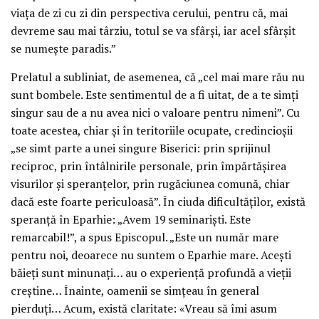
viața de zi cu zi din perspectiva cerului, pentru că, mai
devreme sau mai târziu, totul se va sfârși, iar acel sfârșit
se numește paradis.”
Prelatul a subliniat, de asemenea, că „cel mai mare rău nu
sunt bombele. Este sentimentul de a fi uitat, de a te simți
singur sau de a nu avea nici o valoare pentru nimeni”. Cu
toate acestea, chiar și în teritoriile ocupate, credincioșii
„se simt parte a unei singure Biserici: prin sprijinul
reciproc, prin întâlnirile personale, prin împărtășirea
visurilor și speranțelor, prin rugăciunea comună, chiar
dacă este foarte periculoasă”. În ciuda dificultăților, există
speranță în Eparhie: „Avem 19 seminariști. Este
remarcabil!”, a spus Episcopul. „Este un număr mare
pentru noi, deoarece nu suntem o Eparhie mare. Acești
băieți sunt minunați… au o experiență profundă a vieții
creștine… Înainte, oamenii se simțeau în general
pierduți… Acum, există claritate: «Vreau să îmi asum