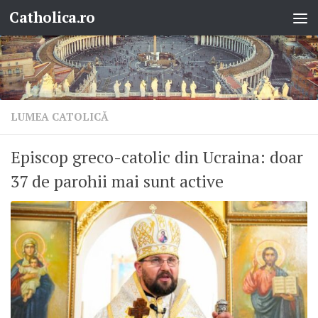
Catholica.ro
Skip to content
LUMEA CATOLICĂ
Episcop greco-catolic din Ucraina: doar
37 de parohii mai sunt active