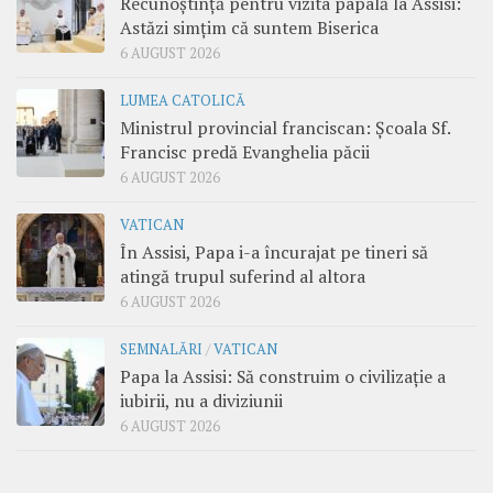
Recunoștință pentru vizita papală la Assisi:
Astăzi simțim că suntem Biserica
6 AUGUST 2026
LUMEA CATOLICĂ
Ministrul provincial franciscan: Școala Sf.
Francisc predă Evanghelia păcii
6 AUGUST 2026
VATICAN
În Assisi, Papa i-a încurajat pe tineri să
atingă trupul suferind al altora
6 AUGUST 2026
SEMNALĂRI
/
VATICAN
Papa la Assisi: Să construim o civilizație a
iubirii, nu a diviziunii
6 AUGUST 2026