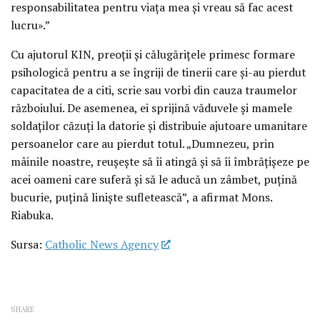
responsabilitatea pentru viața mea și vreau să fac acest
lucru».”
Cu ajutorul KIN, preoții și călugărițele primesc formare
psihologică pentru a se îngriji de tinerii care și-au pierdut
capacitatea de a citi, scrie sau vorbi din cauza traumelor
războiului. De asemenea, ei sprijină văduvele și mamele
soldaților căzuți la datorie și distribuie ajutoare umanitare
persoanelor care au pierdut totul. „Dumnezeu, prin
mâinile noastre, reușește să îi atingă și să îi îmbrățișeze pe
acei oameni care suferă și să le aducă un zâmbet, puțină
bucurie, puțină liniște sufletească”, a afirmat Mons.
Riabuka.
Sursa:
Catholic News Agency
SHARE