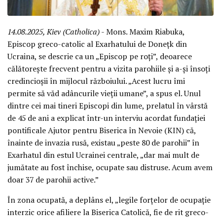
14.08.2025, Kiev (Catholica)
- Mons. Maxim Riabuka,
Episcop greco-catolic al Exarhatului de Donețk din
Ucraina, se descrie ca un „Episcop pe roți”, deoarece
călătorește frecvent pentru a vizita parohiile și a-și însoți
credincioșii în mijlocul războiului. „Acest lucru îmi
permite să văd adâncurile vieții umane”, a spus el. Unul
dintre cei mai tineri Episcopi din lume, prelatul în vârstă
de 45 de ani a explicat într-un interviu acordat fundației
pontificale Ajutor pentru Biserica în Nevoie (KIN) că,
înainte de invazia rusă, existau „peste 80 de parohii” în
Exarhatul din estul Ucrainei centrale, „dar mai mult de
jumătate au fost închise, ocupate sau distruse. Acum avem
doar 37 de parohii active.”
În zona ocupată, a deplâns el, „legile forțelor de ocupație
interzic orice afiliere la Biserica Catolică, fie de rit greco-