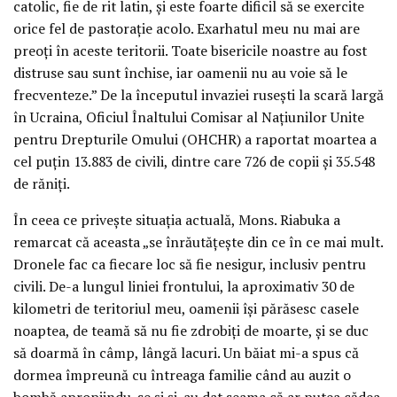
catolic, fie de rit latin, și este foarte dificil să se exercite
orice fel de pastorație acolo. Exarhatul meu nu mai are
preoți în aceste teritorii. Toate bisericile noastre au fost
distruse sau sunt închise, iar oamenii nu au voie să le
frecventeze.” De la începutul invaziei rusești la scară largă
în Ucraina, Oficiul Înaltului Comisar al Națiunilor Unite
pentru Drepturile Omului (OHCHR) a raportat moartea a
cel puțin 13.883 de civili, dintre care 726 de copii și 35.548
de răniți.
În ceea ce privește situația actuală, Mons. Riabuka a
remarcat că aceasta „se înrăutățește din ce în ce mai mult.
Dronele fac ca fiecare loc să fie nesigur, inclusiv pentru
civili. De-a lungul liniei frontului, la aproximativ 30 de
kilometri de teritoriul meu, oamenii își părăsesc casele
noaptea, de teamă să nu fie zdrobiți de moarte, și se duc
să doarmă în câmp, lângă lacuri. Un băiat mi-a spus că
dormea împreună cu întreaga familie când au auzit o
bombă apropiindu-se și și-au dat seama că ar putea cădea