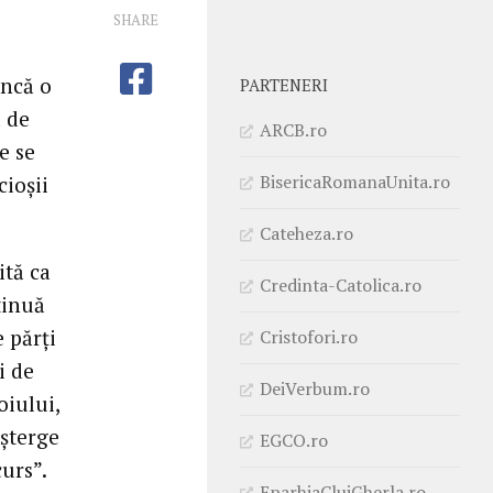
SHARE
încă o
PARTENERI
 de
ARCB.ro
e se
BisericaRomanaUnita.ro
cioșii
Cateheza.ro
ită ca
Credinta-Catolica.ro
tinuă
e părți
Cristofori.ro
i de
DeiVerbum.ro
oiului,
 șterge
EGCO.ro
urs”.
EparhiaClujGherla.ro