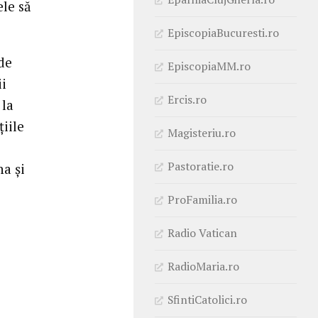
ele să
EpiscopiaBucuresti.ro
 de
EpiscopiaMM.ro
ii
Ercis.ro
 la
țiile
Magisteriu.ro
Pastoratie.ro
a și
ProFamilia.ro
Radio Vatican
RadioMaria.ro
SfintiCatolici.ro