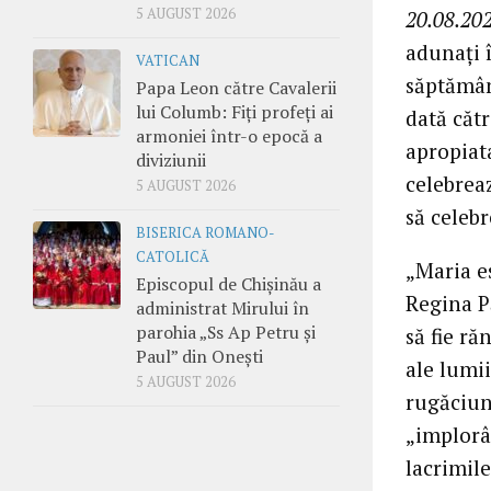
5 AUGUST 2026
20.08.202
adunați 
VATICAN
săptămân
Papa Leon către Cavalerii
lui Columb: Fiți profeți ai
dată căt
armoniei într-o epocă a
apropiata
diviziunii
celebreaz
5 AUGUST 2026
să celebr
BISERICA ROMANO-
CATOLICĂ
„Maria e
Episcopul de Chișinău a
Regina P
administrat Mirului în
parohia „Ss Ap Petru și
să fie ră
Paul” din Onești
ale lumii
5 AUGUST 2026
rugăciune
„implorâ
lacrimile