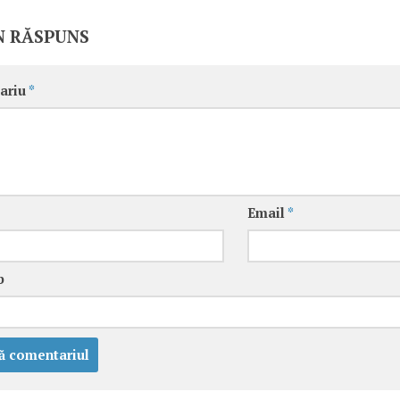
N RĂSPUNS
ariu
*
Email
*
b