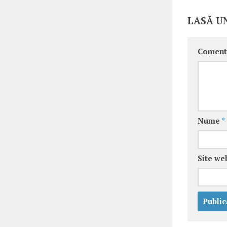
LASĂ U
Coment
Nume
*
Site we