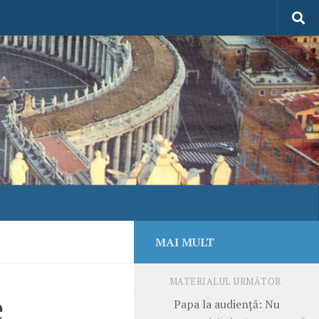
MAI MULT
MATERIALUL URMĂTOR
e
Papa la audiență: Nu