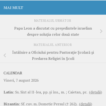
MAI MULT
MATERIALUL URMĂTOR
Papa Leon a discutat cu președintele israelian
despre soluția celor două state
MATERIALUL ANTERIOR
Întâlnire a Oficiului pentru Pastorație Școlară și
Predarea Religiei în Școli
CALENDAR
Vineri, 7 august 2026
Latin:
Ss. Sixt al II-lea, pp. şi îns., m. ; Caietan, pr.
(detalii)
Bizantin:
Sf. cuv. m. Dometie Persul († 262).
(detalii)