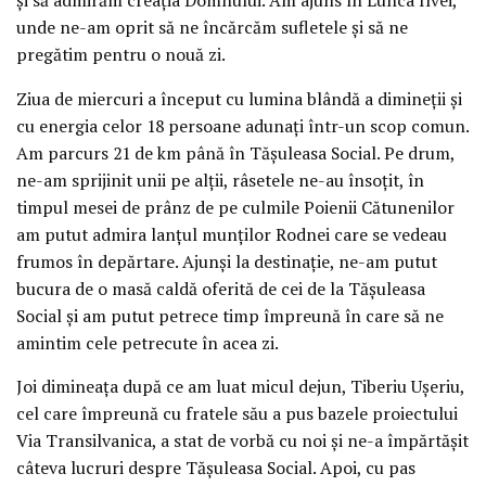
unde ne-am oprit să ne încărcăm sufletele și să ne
pregătim pentru o nouă zi.
Ziua de miercuri a început cu lumina blândă a dimineții și
cu energia celor 18 persoane adunați într-un scop comun.
Am parcurs 21 de km până în Tășuleasa Social. Pe drum,
ne-am sprijinit unii pe alții, râsetele ne-au însoțit, în
timpul mesei de prânz de pe culmile Poienii Cătunenilor
am putut admira lanțul munților Rodnei care se vedeau
frumos în depărtare. Ajunși la destinație, ne-am putut
bucura de o masă caldă oferită de cei de la Tășuleasa
Social și am putut petrece timp împreună în care să ne
amintim cele petrecute în acea zi.
Joi dimineața după ce am luat micul dejun, Tiberiu Ușeriu,
cel care împreună cu fratele său a pus bazele proiectului
Via Transilvanica, a stat de vorbă cu noi și ne-a împărtășit
câteva lucruri despre Tășuleasa Social. Apoi, cu pas