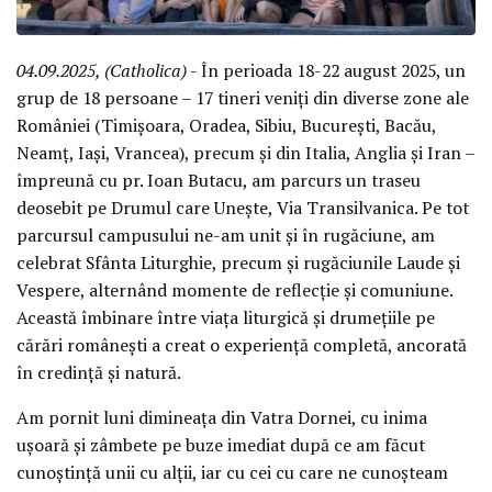
04.09.2025, (Catholica)
- În perioada 18-22 august 2025, un
grup de 18 persoane – 17 tineri veniți din diverse zone ale
României (Timișoara, Oradea, Sibiu, București, Bacău,
Neamț, Iași, Vrancea), precum și din Italia, Anglia și Iran –
împreună cu pr. Ioan Butacu, am parcurs un traseu
deosebit pe Drumul care Unește, Via Transilvanica. Pe tot
parcursul campusului ne-am unit și în rugăciune, am
celebrat Sfânta Liturghie, precum și rugăciunile Laude și
Vespere, alternând momente de reflecție și comuniune.
Această îmbinare între viața liturgică și drumețiile pe
cărări românești a creat o experiență completă, ancorată
în credință și natură.
Am pornit luni dimineața din Vatra Dornei, cu inima
ușoară și zâmbete pe buze imediat după ce am făcut
cunoștință unii cu alții, iar cu cei cu care ne cunoșteam