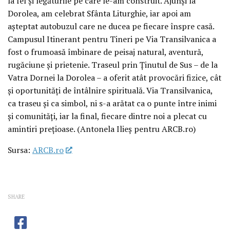
la fel și legăturile pe care le-am construit. Ajunși la
Dorolea, am celebrat Sfânta Liturghie, iar apoi am
așteptat autobuzul care ne ducea pe fiecare înspre casă.
Campusul Itinerant pentru Tineri pe Via Transilvanica a
fost o frumoasă îmbinare de peisaj natural, aventură,
rugăciune și prietenie. Traseul prin Ținutul de Sus – de la
Vatra Dornei la Dorolea – a oferit atât provocări fizice, cât
și oportunități de întâlnire spirituală. Via Transilvanica,
ca traseu și ca simbol, ni s-a arătat ca o punte între inimi
și comunități, iar la final, fiecare dintre noi a plecat cu
amintiri prețioase. (Antonela Ilieș pentru ARCB.ro)
Sursa:
ARCB.ro
SHARE