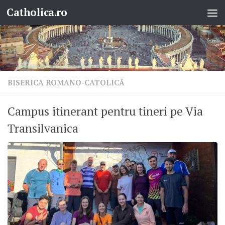
Catholica.ro
Skip to content
BISERICA ROMANO-CATOLICĂ
Campus itinerant pentru tineri pe Via
Transilvanica