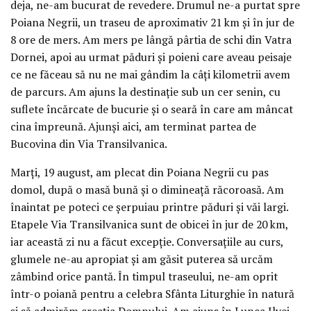
deja, ne-am bucurat de revedere. Drumul ne-a purtat spre
Poiana Negrii, un traseu de aproximativ 21 km și în jur de
8 ore de mers. Am mers pe lângă pârtia de schi din Vatra
Dornei, apoi au urmat păduri și poieni care aveau peisaje
ce ne făceau să nu ne mai gândim la câți kilometrii avem
de parcurs. Am ajuns la destinație sub un cer senin, cu
suflete încărcate de bucurie și o seară în care am mâncat
cina împreună. Ajunși aici, am terminat partea de
Bucovina din Via Transilvanica.
Marți, 19 august, am plecat din Poiana Negrii cu pas
domol, după o masă bună și o dimineață răcoroasă. Am
înaintat pe poteci ce șerpuiau printre păduri și văi largi.
Etapele Via Transilvanica sunt de obicei în jur de 20 km,
iar această zi nu a făcut excepție. Conversațiile au curs,
glumele ne-au apropiat și am găsit puterea să urcăm
zâmbind orice pantă. În timpul traseului, ne-am oprit
într-o poiană pentru a celebra Sfânta Liturghie în natură
și să admirăm creația Domnului. Am ajuns în Lunca Ilvei,