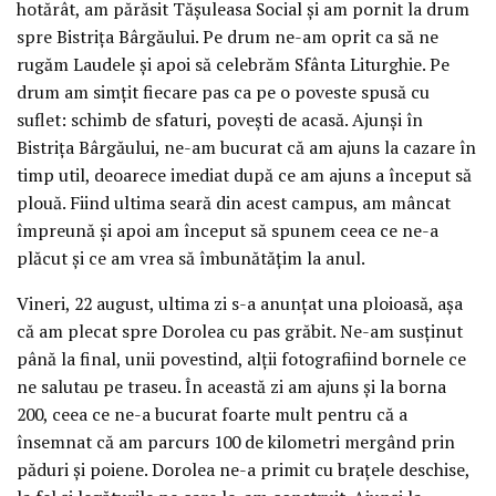
hotărât, am părăsit Tășuleasa Social și am pornit la drum
spre Bistrița Bârgăului. Pe drum ne-am oprit ca să ne
rugăm Laudele și apoi să celebrăm Sfânta Liturghie. Pe
drum am simțit fiecare pas ca pe o poveste spusă cu
suflet: schimb de sfaturi, povești de acasă. Ajunși în
Bistrița Bârgăului, ne-am bucurat că am ajuns la cazare în
timp util, deoarece imediat după ce am ajuns a început să
plouă. Fiind ultima seară din acest campus, am mâncat
împreună și apoi am început să spunem ceea ce ne-a
plăcut și ce am vrea să îmbunătățim la anul.
Vineri, 22 august, ultima zi s-a anunțat una ploioasă, așa
că am plecat spre Dorolea cu pas grăbit. Ne-am susținut
până la final, unii povestind, alții fotografiind bornele ce
ne salutau pe traseu. În această zi am ajuns și la borna
200, ceea ce ne-a bucurat foarte mult pentru că a
însemnat că am parcurs 100 de kilometri mergând prin
păduri și poiene. Dorolea ne-a primit cu brațele deschise,