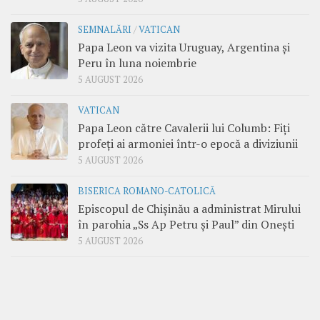
SEMNALĂRI
/
VATICAN
Papa Leon va vizita Uruguay, Argentina și
Peru în luna noiembrie
5 AUGUST 2026
VATICAN
Papa Leon către Cavalerii lui Columb: Fiți
profeți ai armoniei într-o epocă a diviziunii
5 AUGUST 2026
BISERICA ROMANO-CATOLICĂ
Episcopul de Chișinău a administrat Mirului
în parohia „Ss Ap Petru și Paul” din Onești
5 AUGUST 2026