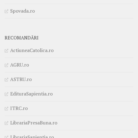
Spovada.ro
RECOMANDĂRI
ActiuneaCatolica.ro
AGRU.ro
ASTRU.ro
EdituraSapientia.ro
ITRC.ro
LibrariaPresaBuna.ro
LibrariaSapientia.ro