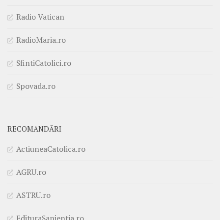
Radio Vatican
RadioMaria.ro
SfintiCatolici.ro
Spovada.ro
RECOMANDĂRI
ActiuneaCatolica.ro
AGRU.ro
ASTRU.ro
EdituraSapientia.ro