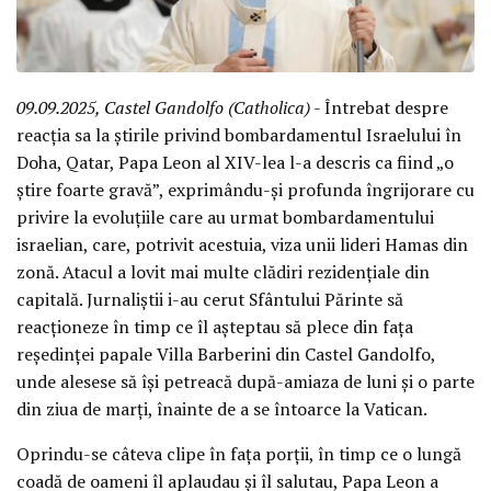
09.09.2025, Castel Gandolfo (Catholica)
- Întrebat despre
reacția sa la știrile privind bombardamentul Israelului în
Doha, Qatar, Papa Leon al XIV-lea l-a descris ca fiind „o
știre foarte gravă”, exprimându-și profunda îngrijorare cu
privire la evoluțiile care au urmat bombardamentului
israelian, care, potrivit acestuia, viza unii lideri Hamas din
zonă. Atacul a lovit mai multe clădiri rezidențiale din
capitală. Jurnaliștii i-au cerut Sfântului Părinte să
reacționeze în timp ce îl așteptau să plece din fața
reședinței papale Villa Barberini din Castel Gandolfo,
unde alesese să își petreacă după-amiaza de luni și o parte
din ziua de marți, înainte de a se întoarce la Vatican.
Oprindu-se câteva clipe în fața porții, în timp ce o lungă
coadă de oameni îl aplaudau și îl salutau, Papa Leon a