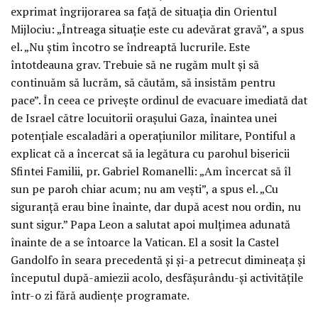
exprimat îngrijorarea sa față de situația din Orientul
Mijlociu: „Întreaga situație este cu adevărat gravă”, a spus
el. „Nu știm încotro se îndreaptă lucrurile. Este
întotdeauna grav. Trebuie să ne rugăm mult și să
continuăm să lucrăm, să căutăm, să insistăm pentru
pace”. În ceea ce privește ordinul de evacuare imediată dat
de Israel către locuitorii orașului Gaza, înaintea unei
potențiale escaladări a operațiunilor militare, Pontiful a
explicat că a încercat să ia legătura cu parohul bisericii
Sfintei Familii, pr. Gabriel Romanelli: „Am încercat să îl
sun pe paroh chiar acum; nu am vești”, a spus el. „Cu
siguranță erau bine înainte, dar după acest nou ordin, nu
sunt sigur.” Papa Leon a salutat apoi mulțimea adunată
înainte de a se întoarce la Vatican. El a sosit la Castel
Gandolfo în seara precedentă și și-a petrecut dimineața și
începutul după-amiezii acolo, desfășurându-și activitățile
într-o zi fără audiențe programate.