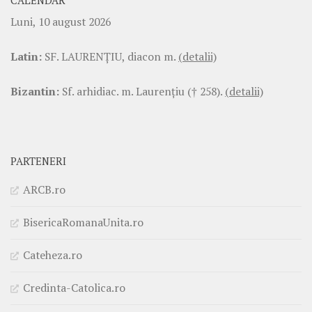
CALENDAR
Luni, 10 august 2026
Latin:
SF. LAURENŢIU, diacon m.
(detalii)
Bizantin:
Sf. arhidiac. m. Laurenţiu († 258).
(detalii)
PARTENERI
ARCB.ro
BisericaRomanaUnita.ro
Cateheza.ro
Credinta-Catolica.ro