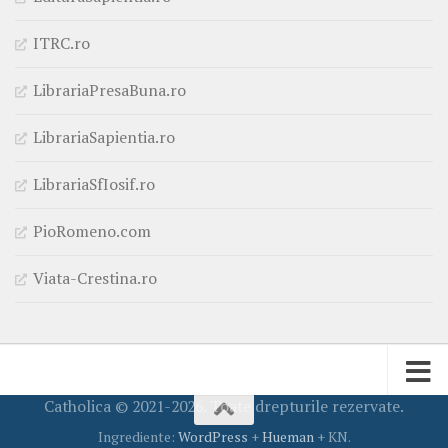
ITRC.ro
LibrariaPresaBuna.ro
LibrariaSapientia.ro
LibrariaSfIosif.ro
PioRomeno.com
Viata-Crestina.ro
Catholica © 2021-2026. Toate drepturile rezervate.
Ingrediente:
WordPress
+
Hueman
+ KN.