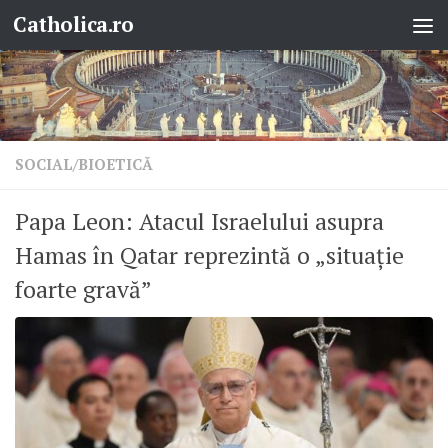
Catholica.ro
Skip to content
SOCIAL/BIOETICĂ
Papa Leon: Atacul Israelului asupra
Hamas în Qatar reprezintă o „situație
foarte gravă”