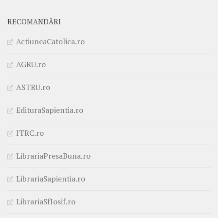
RECOMANDĂRI
ActiuneaCatolica.ro
AGRU.ro
ASTRU.ro
EdituraSapientia.ro
ITRC.ro
LibrariaPresaBuna.ro
LibrariaSapientia.ro
LibrariaSfIosif.ro