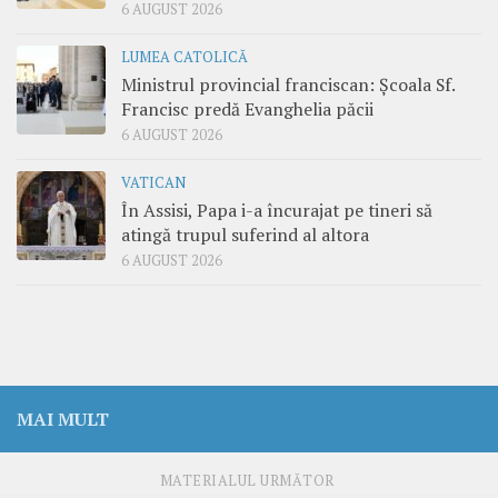
6 AUGUST 2026
LUMEA CATOLICĂ
Ministrul provincial franciscan: Școala Sf.
Francisc predă Evanghelia păcii
6 AUGUST 2026
VATICAN
În Assisi, Papa i-a încurajat pe tineri să
atingă trupul suferind al altora
6 AUGUST 2026
MAI MULT
MATERIALUL URMĂTOR