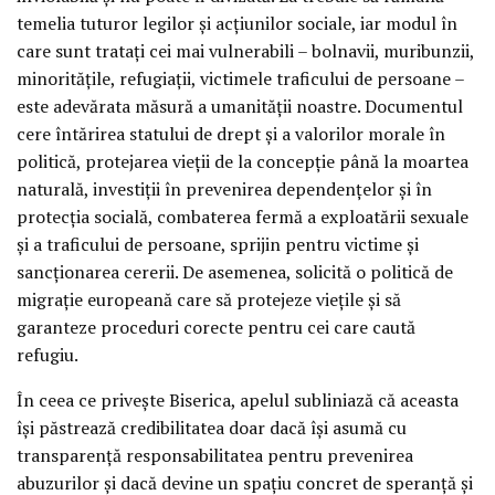
temelia tuturor legilor și acțiunilor sociale, iar modul în
care sunt tratați cei mai vulnerabili – bolnavii, muribunzii,
minoritățile, refugiații, victimele traficului de persoane –
este adevărata măsură a umanității noastre. Documentul
cere întărirea statului de drept și a valorilor morale în
politică, protejarea vieții de la concepție până la moartea
naturală, investiții în prevenirea dependențelor și în
protecția socială, combaterea fermă a exploatării sexuale
și a traficului de persoane, sprijin pentru victime și
sancționarea cererii. De asemenea, solicită o politică de
migrație europeană care să protejeze viețile și să
garanteze proceduri corecte pentru cei care caută
refugiu.
În ceea ce privește Biserica, apelul subliniază că aceasta
își păstrează credibilitatea doar dacă își asumă cu
transparență responsabilitatea pentru prevenirea
abuzurilor și dacă devine un spațiu concret de speranță și