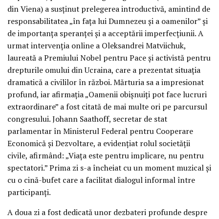
din Viena) a susținut prelegerea introductivă, amintind de
responsabilitatea „în fața lui Dumnezeu și a oamenilor” și
de importanța speranței și a acceptării imperfecțiunii. A
urmat intervenția online a Oleksandrei Matviichuk,
laureată a Premiului Nobel pentru Pace și activistă pentru
drepturile omului din Ucraina, care a prezentat situația
dramatică a civililor în război. Mărturia sa a impresionat
profund, iar afirmația „Oamenii obișnuiți pot face lucruri
extraordinare” a fost citată de mai multe ori pe parcursul
congresului. Johann Saathoff, secretar de stat
parlamentar în Ministerul Federal pentru Cooperare
Economică și Dezvoltare, a evidențiat rolul societății
civile, afirmând: „Viața este pentru implicare, nu pentru
spectatori.” Prima zi s-a încheiat cu un moment muzical și
cu o cină-bufet care a facilitat dialogul informal între
participanți.
A doua zi a fost dedicată unor dezbateri profunde despre