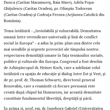
Dunca (Caritas Maramureș, Baia Mare), Adela Popa-
Ghițulescu (Caritas Oradea), pr. Olimpiu Todorean
(Caritas Oradea) și Codruța Fernea (Acțiunea Catolică din
România).
Tema întâlnirii – „Inviolabilă și vulnerabilă. Demnitatea
umană între revendicare universală și linii de conflict
social în Europa” – a adus în prim-plan una dintre cele
mai sensibile și urgente provocări ale timpului nostru:
respectarea demnității umane în fața tensiunilor sociale,
politice și culturale din Europa. Congresul a fost deschis
de Arhiepiscopul dr. Heiner Koch, care a subliniat rolul
întâlnirii ca spațiu de educație și dialog între Est și Vest, și
de pr. prof. dr. Thomas Schwartz, directorul general
Renovabis, care a reamintit că fiecare persoană este
creată după chipul lui Dumnezeu, iar această demnitate
constituie fundamentul libertății, dreptății și păcii.
În prima zi, prof. em. dr. Ingeborg Gabriel (Universitatea