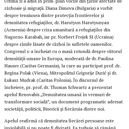
Ultima zi a adus în prim-plan vocile din țările afectate de
războaie și migrații. Diana Dimova (Bulgaria) a vorbit
despre tensiunea dintre protecția frontierelor și
demnitatea refugiaților, dr. Harutyun Harutyunyan
(Armenia) despre criza umanitară a refugiaților din
Nagorno-Karabah, iar pr. Norbert Frejek SJ (Ucraina)
despre rănile lăsate de război în sufletele oamenilor.
Congresul s-a încheiat cu o masă rotundă despre viitorul
demnității umane în Europa, moderată de dr. Paulina
Hauser (Caritas Germania), la care au participat prof. dr.
Regina Polak (Viena), Mitropolitul Grigorije Durić și dr.
Łukasz Mudrak (Caritas Polonia). În discursul de
încheiere, pr. prof. dr. Thomas Schwartz a prezentat
apelul Renovabis „Demnitatea umană în vremuri de
transformare socială”, un document programatic adresat
societății, politicii, Bisericii și fiecăruia dintre noi.
Apelul reafirmă că demnitatea fiecărei persoane este
inviolabilă și nu poate fi divizată. Ea trebuie să rămână