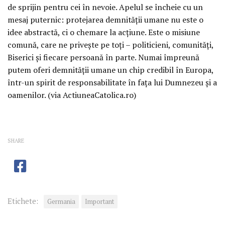
de sprijin pentru cei în nevoie. Apelul se încheie cu un
mesaj puternic: protejarea demnității umane nu este o
idee abstractă, ci o chemare la acțiune. Este o misiune
comună, care ne privește pe toți – politicieni, comunități,
Biserici și fiecare persoană în parte. Numai împreună
putem oferi demnității umane un chip credibil în Europa,
într-un spirit de responsabilitate în fața lui Dumnezeu și a
oamenilor. (via ActiuneaCatolica.ro)
SHARE
Etichete:
Germania
Important