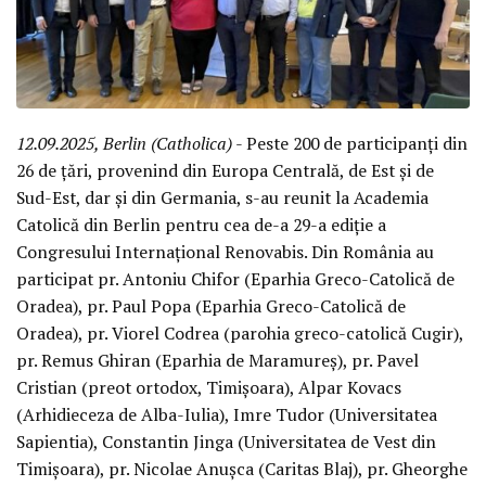
12.09.2025, Berlin (Catholica)
- Peste 200 de participanți din
26 de țări, provenind din Europa Centrală, de Est și de
Sud-Est, dar și din Germania, s-au reunit la Academia
Catolică din Berlin pentru cea de-a 29-a ediție a
Congresului Internațional Renovabis. Din România au
participat pr. Antoniu Chifor (Eparhia Greco-Catolică de
Oradea), pr. Paul Popa (Eparhia Greco-Catolică de
Oradea), pr. Viorel Codrea (parohia greco-catolică Cugir),
pr. Remus Ghiran (Eparhia de Maramureș), pr. Pavel
Cristian (preot ortodox, Timișoara), Alpar Kovacs
(Arhidieceza de Alba-Iulia), Imre Tudor (Universitatea
Sapientia), Constantin Jinga (Universitatea de Vest din
Timișoara), pr. Nicolae Anușca (Caritas Blaj), pr. Gheorghe