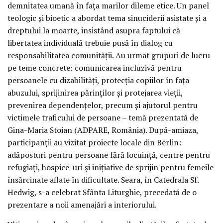
demnitatea umană în fața marilor dileme etice. Un panel
teologic și bioetic a abordat tema sinuciderii asistate și a
dreptului la moarte, insistând asupra faptului că
libertatea individuală trebuie pusă în dialog cu
responsabilitatea comunității. Au urmat grupuri de lucru
pe teme concrete: comunicarea incluzivă pentru
persoanele cu dizabilități, protecția copiilor în fața
abuzului, sprijinirea părinților și protejarea vieții,
prevenirea dependențelor, precum și ajutorul pentru
victimele traficului de persoane – temă prezentată de
Gina-Maria Stoian (ADPARE, România). După-amiaza,
participanții au vizitat proiecte locale din Berlin:
adăposturi pentru persoane fără locuință, centre pentru
refugiați, hospice-uri și inițiative de sprijin pentru femeile
însărcinate aflate în dificultate. Seara, în Catedrala Sf.
Hedwig, s-a celebrat Sfânta Liturghie, precedată de o
prezentare a noii amenajări a interiorului.