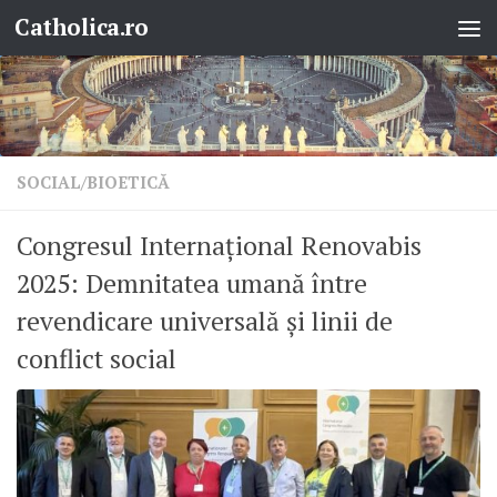
Catholica.ro
Skip to content
SOCIAL/BIOETICĂ
Congresul Internațional Renovabis
2025: Demnitatea umană între
revendicare universală și linii de
conflict social