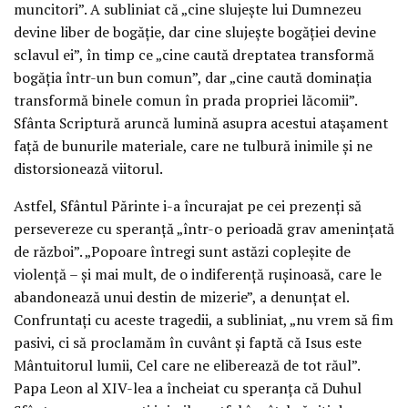
muncitori”. A subliniat că „cine slujește lui Dumnezeu
devine liber de bogăție, dar cine slujește bogăției devine
sclavul ei”, în timp ce „cine caută dreptatea transformă
bogăția într-un bun comun”, dar „cine caută dominația
transformă binele comun în prada propriei lăcomii”.
Sfânta Scriptură aruncă lumină asupra acestui atașament
față de bunurile materiale, care ne tulbură inimile și ne
distorsionează viitorul.
Astfel, Sfântul Părinte i-a încurajat pe cei prezenți să
persevereze cu speranță „într-o perioadă grav amenințată
de război”. „Popoare întregi sunt astăzi copleșite de
violență – și mai mult, de o indiferență rușinoasă, care le
abandonează unui destin de mizerie”, a denunțat el.
Confruntați cu aceste tragedii, a subliniat, „nu vrem să fim
pasivi, ci să proclamăm în cuvânt și faptă că Isus este
Mântuitorul lumii, Cel care ne eliberează de tot răul”.
Papa Leon al XIV-lea a încheiat cu speranța că Duhul