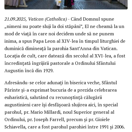
21.09.2025, Vatican (Catholica)
- Când Domnul spune
„nimeni nu poate sluji la doi stăpâni”, El ne cheamă la un
mod de viață în care noi decidem unde să ne punem
inima, a spus Papa Leon al XIV-lea în timpul liturghiei de
duminică dimineață la parohia Sant’Anna din Vatican.
Locația de cult, care datează din secolul al XVI-lea, a fost
încredințată îngrijirii pastorale a Ordinului Sfântului
Augustin încă din 1929.
Adresându-se celor adunați în biserica veche, Sfântul
Părinte și-a exprimat bucuria de a prezida celebrarea
euharistică, salutând cu recunoștință călugării
augustinieni care își desfășoară slujirea aici, în special
parohul, pr. Mario Millardi, noul Superior general al
Ordinului, pr. Joseph Farrell, precum și pr. Gioiele
Schiavella, care a fost parohul parohiei între 1991 și 2006.