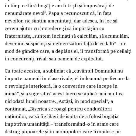
în timp ce fără bogăție am fi triști și împovărați de
nenumărate nevoi”. Papa a recunoscut că, în fața
nevoilor, ne simțim amenințați, dar adesea, în loc să
cerem ajutor cu încredere și să împărtășim cu
fraternitate, „suntem înclinați să calculăm, să acumulăm,
devenind suspicioși și neîncrezători față de ceilalți” – un
mod de gândire care, a deplâns el, îi transformă pe ceilalți
în concurenți, rivali sau oameni de exploatat.
Cu toate acestea, a subliniat că „cuvântul Domnului nu
împarte oamenii în clase rivale; el îndeamnă pe fiecare la
o revoluție interioară, la o convertire care începe în
inimă”, și a sugerat că acest lucru se aplică mai mult ca
niciodată lumii noastre. „Astăzi, în mod special”, a
continuat, „Biserica se roagă pentru conducătorii
națiunilor, ca să fie liberi de ispita de a folosi bogăția
împotriva umanității – transformând-o în arme care
distrug popoarele și în monopoluri care îi umilesc pe