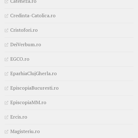
Cateheza.ro
Credinta-Catolica.ro
Cristofori.ro
DeiVerbum.ro
EGCO.ro
EparhiaClujGherla.ro
EpiscopiaBucuresti.ro
EpiscopiaMM.ro
Ercis.ro
Magisteriu.ro