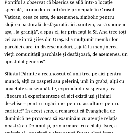
Pontiful a observat că biserica se află într-o locație
specială, la una dintre intrările principale în Orașul
Vatican, ceea ce este, de asemenea, simbolic pentru
slujirea pastorală desfășurată aici: suntem, ca să spunem
așa, „la graniță”, a spus el, iar prin față la Sf. Ana trec toți
cei care intră și ies din Oraș. El a mulțumit membrilor
parohiei care, în diverse moduri, „ajută la menținerea
vieții comunității parohiale și desfășoară, de asemenea, un
apostolat generos”.
Sfântul Părinte a recunoscut că unii trec pe aici pentru
muncă, alții ca oaspeți sau pelerini, unii în grabă, alții cu
anxietate sau seninătate, exprimându-și speranța ca
„fiecare să experimenteze că aici există uși și inimi
deschise – pentru rugăciune, pentru ascultare, pentru
caritate!” În acest sens, a remarcat că Evanghelia de
duminică ne provoacă să examinăm cu atenție relația
noastră cu Domnul și, prin urmare, cu ceilalți. Isus, a
amintit el, „prezintă o alternativă foarte clară între