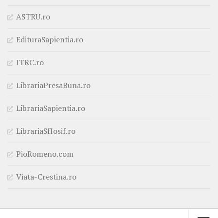
ASTRU.ro
EdituraSapientia.ro
ITRC.ro
LibrariaPresaBuna.ro
LibrariaSapientia.ro
LibrariaSfIosif.ro
PioRomeno.com
Viata-Crestina.ro