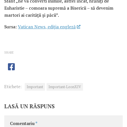
Sfânt „ne va converti inimile, astfel încât, hrăniți de
Euharistie – comoara supremă a Bisericii – să devenim
martori ai carității și păcii”.
Sursa:
Vatican News, ediția engleză
SHARE
Etichete:
Important
Important-LeonXIV
LASĂ UN RĂSPUNS
Comentariu
*