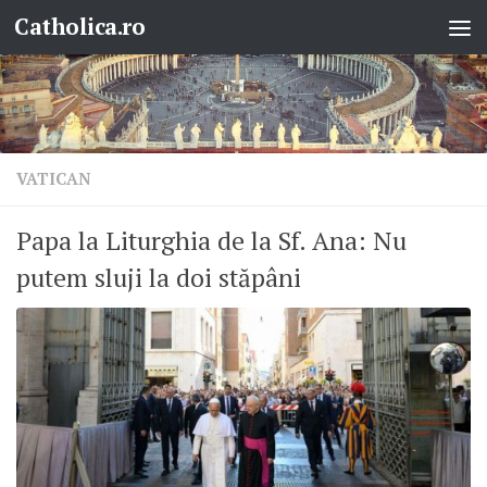
Catholica.ro
Skip to content
VATICAN
Papa la Liturghia de la Sf. Ana: Nu
putem sluji la doi stăpâni