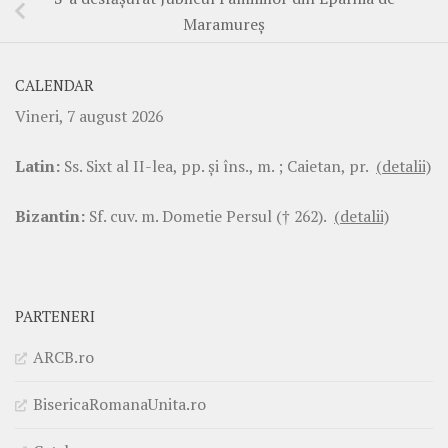
Maramureș
CALENDAR
Vineri, 7 august 2026
Latin:
Ss. Sixt al II-lea, pp. şi îns., m. ; Caietan, pr.
(detalii)
Bizantin:
Sf. cuv. m. Dometie Persul († 262).
(detalii)
PARTENERI
ARCB.ro
BisericaRomanaUnita.ro