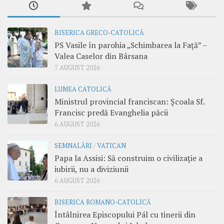
BISERICA GRECO-CATOLICĂ
PS Vasile în parohia „Schimbarea la Față” –
Valea Caselor din Bârsana
7 AUGUST 2026
LUMEA CATOLICĂ
Ministrul provincial franciscan: Școala Sf.
Francisc predă Evanghelia păcii
6 AUGUST 2026
SEMNALĂRI
/
VATICAN
Papa la Assisi: Să construim o civilizație a
iubirii, nu a diviziunii
6 AUGUST 2026
BISERICA ROMANO-CATOLICĂ
Întâlnirea Episcopului Pál cu tinerii din