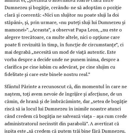
Dumnezeu și bogăție, cerându-ne să adoptăm o poziție
clară și coerentă: «Nici un slujitor nu poate sluji la doi
stăpâni», și, prin urmare, «nu puteți sluji lui Dumnezeu și
mamonei»”. „Aceasta”, a observat Papa Leon, „nu este o
alegere trecătoare, ca multe altele, nici o opțiune care
poate fi revizuită în timp, în funcție de circumstanțe”, ci
mai degrabă „necesită un mod de viață autentic. Este
vorba despre a decide unde ne punem inima, despre a
clarifica pe cine iubim cu adevărat, pe cine slujim cu
fidelitate și care este binele nostru real.”
Sfântul Părinte a recunoscut că, din momentul în care ne
naștem, toți avem nevoie de îngrijire și afecțiune, de un
cămin, de hrană și de îmbrăcăminte, dar „setea de bogăție
riscă să ia locul lui Dumnezeu în inimile noastre atunci
când credem că bogăția ne salvează viața – așa cum crede
administratorul necinstit din parabolă”. A avertizat că
ispita este „să credem că putem trăi bine fără Dumnezeu,