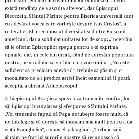
predicator eficient al cuvântului lui Dumnezeu. Uneori
există tendința de a asculta alte voci, dar Episcopul
Diecezei și Sfântul Părinte pentru Biserica universală sunt
cu adevărat vocea care vorbește despre Isus Cristos”, a
reiterat el. El a recunoscut diversitatea dintre Episcopii
americani, dar a subliniat unitatea lor de scop: „Încercăm
să le oferim Episcopilor spațiu pentru a-și exprima
opiniile, dar, în cele din urmă, când ne adresăm poporului
nostru, ne străduim să vorbim cu o voce unită”. „Nu este
suficient să predicăm adevărul”, trebuie să găsim și o
modalitate de a-l predica astfel încât oamenii să îl poată
accepta, a afirmat Arhiepiscopul.
Arhiepiscopul Broglio a spus că va transmite confraților
săi Episcopi încurajarea și afecțiunea Sfântului Părinte.
„Voi transmite faptul că Papa ne iubește foarte mult, că
ne înțelege și că dorește să muncim mai mult pentru a da
viață Evangheliei”, a spus el, adăugând: „Trebuie să îi
ajutăm pe frații și surorile noastre să recunoască că