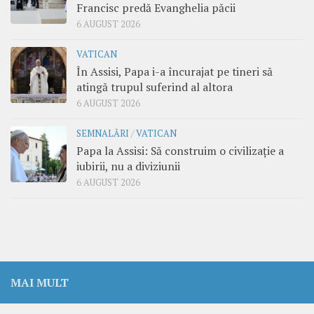
Francisc predă Evanghelia păcii
6 AUGUST 2026
VATICAN
În Assisi, Papa i-a încurajat pe tineri să
atingă trupul suferind al altora
6 AUGUST 2026
SEMNALĂRI
/
VATICAN
Papa la Assisi: Să construim o civilizație a
iubirii, nu a diviziunii
6 AUGUST 2026
MAI MULT