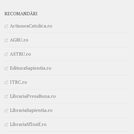
RECOMANDĂRI
ActiuneaCatolica.ro
AGRU.ro
ASTRU.ro
EdituraSapientia.ro
ITRC.ro
LibrariaPresaBuna.ro
LibrariaSapientia.ro
LibrariaSfIosif.ro