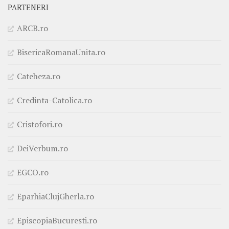
PARTENERI
ARCB.ro
BisericaRomanaUnita.ro
Cateheza.ro
Credinta-Catolica.ro
Cristofori.ro
DeiVerbum.ro
EGCO.ro
EparhiaClujGherla.ro
EpiscopiaBucuresti.ro