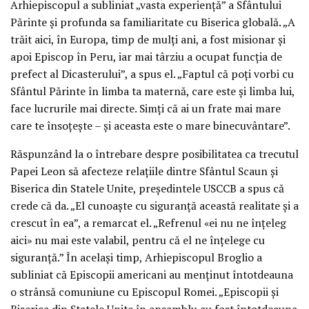
Arhiepiscopul a subliniat „vasta experiență” a Sfântului
Părinte și profunda sa familiaritate cu Biserica globală. „A
trăit aici, în Europa, timp de mulți ani, a fost misionar și
apoi Episcop în Peru, iar mai târziu a ocupat funcția de
prefect al Dicasterului”, a spus el. „Faptul că poți vorbi cu
Sfântul Părinte în limba ta maternă, care este și limba lui,
face lucrurile mai directe. Simți că ai un frate mai mare
care te însoțește – și aceasta este o mare binecuvântare”.
Răspunzând la o întrebare despre posibilitatea ca trecutul
Papei Leon să afecteze relațiile dintre Sfântul Scaun și
Biserica din Statele Unite, președintele USCCB a spus că
crede că da. „El cunoaște cu siguranță această realitate și a
crescut în ea”, a remarcat el. „Refrenul «ei nu ne înțeleg
aici» nu mai este valabil, pentru că el ne înțelege cu
siguranță.” În același timp, Arhiepiscopul Broglio a
subliniat că Episcopii americani au menținut întotdeauna
o strânsă comuniune cu Episcopul Romei. „Episcopii și
Biserica din Statele Unite în ansamblu au fost întotdeauna