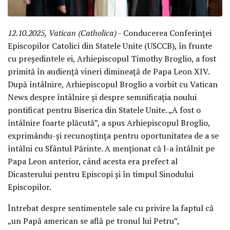
12.10.2025, Vatican (Catholica)
- Conducerea Conferinței
Episcopilor Catolici din Statele Unite (USCCB), în frunte
cu președintele ei, Arhiepiscopul Timothy Broglio, a fost
primită în audiență vineri dimineață de Papa Leon XIV.
După întâlnire, Arhiepiscopul Broglio a vorbit cu Vatican
News despre întâlnire și despre semnificația noului
pontificat pentru Biserica din Statele Unite. „A fost o
întâlnire foarte plăcută”, a spus Arhiepiscopul Broglio,
exprimându-și recunoștința pentru oportunitatea de a se
întâlni cu Sfântul Părinte. A menționat că l-a întâlnit pe
Papa Leon anterior, când acesta era prefect al
Dicasterului pentru Episcopi și în timpul Sinodului
Episcopilor.
Întrebat despre sentimentele sale cu privire la faptul că
„un Papă american se află pe tronul lui Petru”,