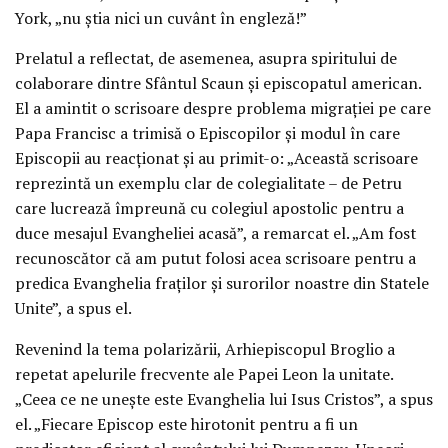
York, „nu știa nici un cuvânt în engleză!”
Prelatul a reflectat, de asemenea, asupra spiritului de
colaborare dintre Sfântul Scaun și episcopatul american.
El a amintit o scrisoare despre problema migrației pe care
Papa Francisc a trimisă o Episcopilor și modul în care
Episcopii au reacționat și au primit-o: „Această scrisoare
reprezintă un exemplu clar de colegialitate – de Petru
care lucrează împreună cu colegiul apostolic pentru a
duce mesajul Evangheliei acasă”, a remarcat el. „Am fost
recunoscător că am putut folosi acea scrisoare pentru a
predica Evanghelia fraților și surorilor noastre din Statele
Unite”, a spus el.
Revenind la tema polarizării, Arhiepiscopul Broglio a
repetat apelurile frecvente ale Papei Leon la unitate.
„Ceea ce ne unește este Evanghelia lui Isus Cristos”, a spus
el. „Fiecare Episcop este hirotonit pentru a fi un