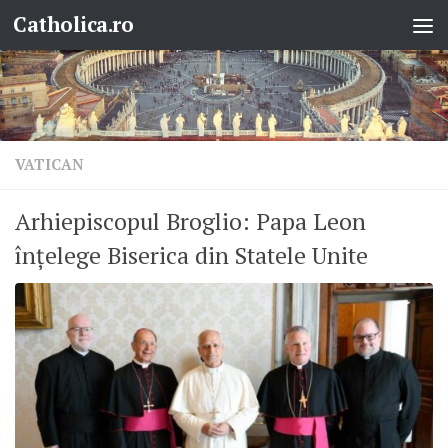
Catholica.ro
Skip to content
VATICAN
Arhiepiscopul Broglio: Papa Leon
înțelege Biserica din Statele Unite