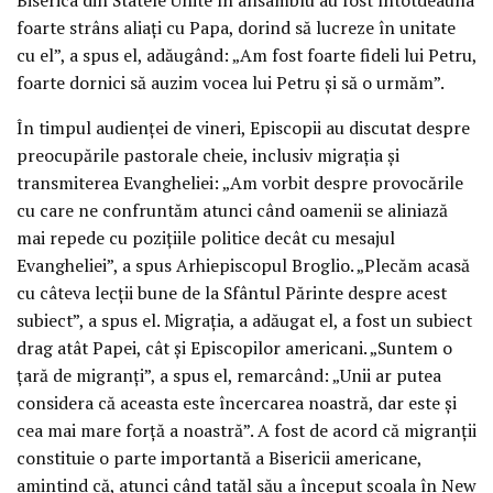
foarte strâns aliați cu Papa, dorind să lucreze în unitate
cu el”, a spus el, adăugând: „Am fost foarte fideli lui Petru,
foarte dornici să auzim vocea lui Petru și să o urmăm”.
În timpul audienței de vineri, Episcopii au discutat despre
preocupările pastorale cheie, inclusiv migrația și
transmiterea Evangheliei: „Am vorbit despre provocările
cu care ne confruntăm atunci când oamenii se aliniază
mai repede cu pozițiile politice decât cu mesajul
Evangheliei”, a spus Arhiepiscopul Broglio. „Plecăm acasă
cu câteva lecții bune de la Sfântul Părinte despre acest
subiect”, a spus el. Migrația, a adăugat el, a fost un subiect
drag atât Papei, cât și Episcopilor americani. „Suntem o
țară de migranți”, a spus el, remarcând: „Unii ar putea
considera că aceasta este încercarea noastră, dar este și
cea mai mare forță a noastră”. A fost de acord că migranții
constituie o parte importantă a Bisericii americane,
amintind că, atunci când tatăl său a început școala în New