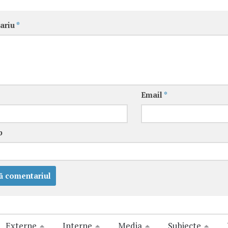
ariu
*
Email
*
b
Externe
Interne
Media
Subiecte