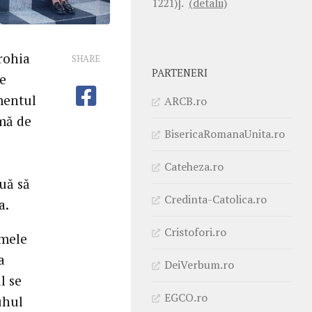
1221)].
(detalii)
rohia
SHARE
PARTENERI
de
mentul
ARCB.ro
mă de
BisericaRomanaUnita.ro
Cateheza.ro
uă să
Credinta-Catolica.ro
a.
Cristofori.ro
imele
a
DeiVerbum.ro
l se
EGCO.ro
uhul