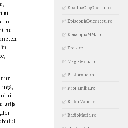
u,
EparhiaClujGherla.ro
i ai
EpiscopiaBucuresti.ro
te un
nt nu
EpiscopiaMM.ro
prieten
 în
Ercis.ro
ce,
Magisteriu.ro
Pastoratie.ro
it un
tință,
ProFamilia.ro
tului
Radio Vatican
u grija
ților
RadioMaria.ro
Duhului