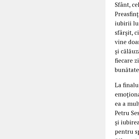
Sfânt, ce
Preasfinț
iubirii 
sfârșit, 
vine doar
și călăuz
fiecare z
bunătate 
La finalu
emoționa
ea a mul
Petru Se
și iubire
pentru s