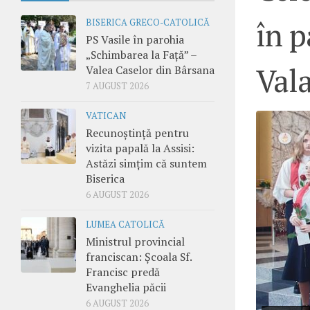
în p
BISERICA GRECO-CATOLICĂ
PS Vasile în parohia
„Schimbarea la Față” –
Val
Valea Caselor din Bârsana
7 AUGUST 2026
VATICAN
Recunoștință pentru
vizita papală la Assisi:
Astăzi simțim că suntem
Biserica
6 AUGUST 2026
LUMEA CATOLICĂ
Ministrul provincial
franciscan: Școala Sf.
Francisc predă
Evanghelia păcii
6 AUGUST 2026