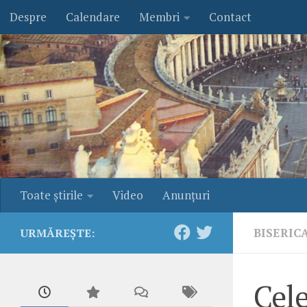
Despre
Calendare
Membri
Contact
Skip to content
Toate ştirile
Video
Anunţuri
BISERIC
URMĂREȘTE:
Cel