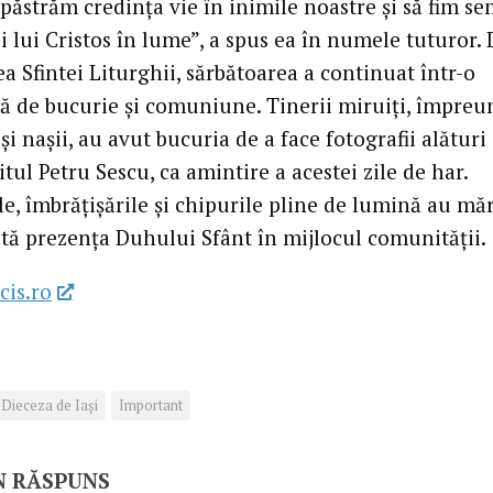
 păstrăm credința vie în inimile noastre și să fim s
ii lui Cristos în lume”, a spus ea în numele tuturor.
a Sfintei Liturghii, sărbătoarea a continuat într-o
ă de bucurie și comuniune. Tinerii miruiți, împreu
 și nașii, au avut bucuria de a face fotografii alături
itul Petru Sescu, ca amintire a acestei zile de har.
e, îmbrățișările și chipurile pline de lumină au măr
ată prezența Duhului Sfânt în mijlocul comunității.
cis.ro
Dieceza de Iași
Important
N RĂSPUNS