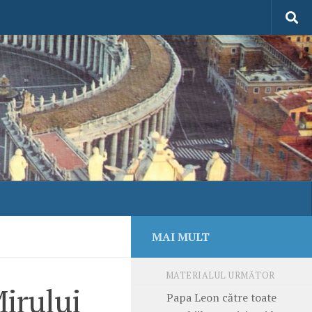
MAI MULT
MATERIALUL URMĂTOR
irului
Papa Leon către toate