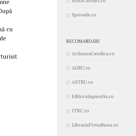
SfintiCatolici.ro
emne
 După
Spovada.ro
nă cu
 de
RECOMANDĂRI
ActiuneaCatolica.ro
turisit
AGRU.ro
ASTRU.ro
EdituraSapientia.ro
ITRC.ro
LibrariaPresaBuna.ro