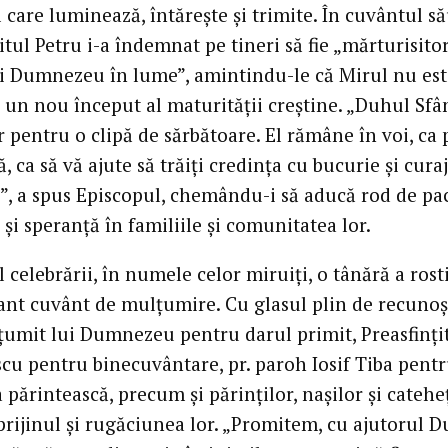
l care luminează, întărește și trimite. În cuvântul să
itul Petru i-a îndemnat pe tineri să fie „mărturisitor
lui Dumnezeu în lume”, amintindu-le că Mirul nu es
ci un nou început al maturității creștine. „Duhul Sfâ
 pentru o clipă de sărbătoare. El rămâne în voi, ca 
ă, ca să vă ajute să trăiți credința cu bucurie și curaj
i”, a spus Episcopul, chemându-i să aducă rod de pa
și speranță în familiile și comunitatea lor.
l celebrării, în numele celor miruiți, o tânără a rost
nt cuvânt de mulțumire. Cu glasul plin de recunoș
țumit lui Dumnezeu pentru darul primit, Preasfinți
scu pentru binecuvântare, pr. paroh Iosif Tiba pentr
a părintească, precum și părinților, nașilor și catehe
prijinul și rugăciunea lor. „Promitem, cu ajutorul 