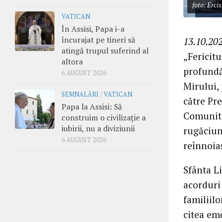
foto: Ercis
VATICAN
În Assisi, Papa i-a
încurajat pe tineri să
13.10.202
atingă trupul suferind al
„Fericit
altora
profundă
6 AUGUST 2026
Mirului,
SEMNALĂRI
/
VATICAN
către Pre
Papa la Assisi: Să
Comunita
construim o civilizație a
iubirii, nu a diviziunii
rugăciun
6 AUGUST 2026
reînnoias
Sfânta Li
acorduri 
familiilo
citea emo