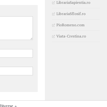
LibrariaSapientia.ro
LibrariaSfIosif.ro
PioRomeno.com
Viata-Crestina.ro
Diverse