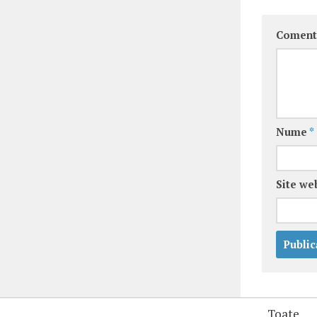
Coment
Nume
*
Site we
Toate