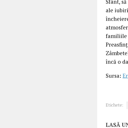
Sfânt, să
ale iubir
încheiere
atmosfer
familiile
Preasfinț
Zâmbetel
încă o d
Sursa:
Er
Etichete:
LASĂ U