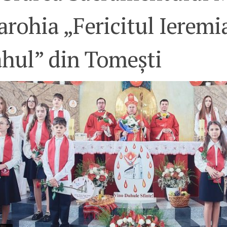
arohia „Fericitul Ieremi
ahul” din Tomești