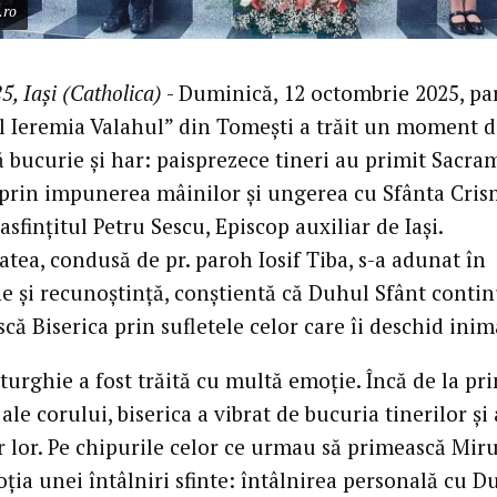
.ro
5, Iași (Catholica)
- Duminică, 12 octombrie 2025, pa
ul Ieremia Valahul” din Tomești a trăit un moment 
 bucurie și har: paisprezece tineri au primit Sacra
 prin impunerea mâinilor și ungerea cu Sfânta Cris
asfințitul Petru Sescu, Episcop auxiliar de Iași.
tea, condusă de pr. paroh Iosif Tiba, s-a adunat în
e și recunoștință, conștientă că Duhul Sfânt contin
că Biserica prin sufletele celor care îi deschid inim
turghie a fost trăită cu multă emoție. Încă de la pr
ale corului, biserica a vibrat de bucuria tinerilor și 
r lor. Pe chipurile celor ce urmau să primească Miru
ția unei întâlniri sfinte: întâlnirea personală cu D