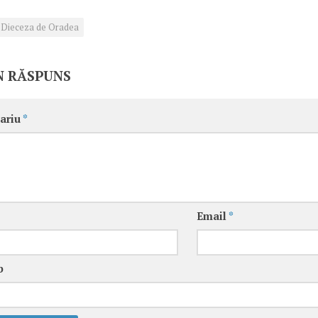
Dieceza de Oradea
N RĂSPUNS
ariu
*
Email
*
b