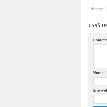
Etichete:
LASĂ U
Coment
Nume
*
Site we