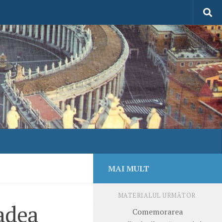
MAI MULT
MATERIALUL URMĂTOR
adea
Comemorarea