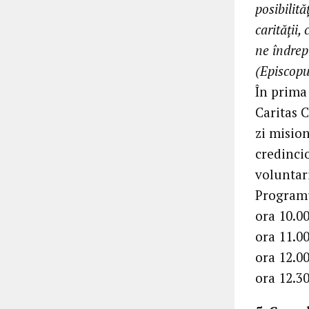
posibilită
carității,
ne îndrept
(Episcopu
În prima 
Caritas 
zi mision
credincio
voluntari
Programu
ora 10.00
ora 11.00
ora 12.0
ora 12.30