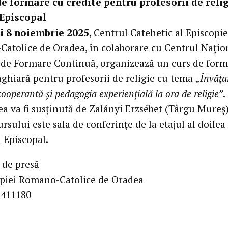
de formare cu credite pentru profesorii de relig
 Episcopal
și 8 noiembrie 2025
, Centrul Catehetic al Episcopie
atolice de Oradea, în colaborare cu Centrul Națio
de Formare Continuă, organizează un curs de form
ghiară pentru profesorii de religie cu tema
„Învăța
ooperantă și pedagogia experiențială la ora de religie”
.
a va fi susținută de Zalányi Erzsébet (Târgu Mureș)
ursului este sala de conferințe de la etajul al doilea 
 Episcopal.
 de presă
opiei Romano-Catolice de Oradea
9-411180