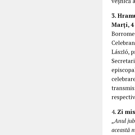
veșnică a
3. Hram
Marți, 
Borrome
Celebrant
László, p
Secretari
episcopal
celebrar
transmisi
respecti
4.
Zi mis
„Anul jubi
această m