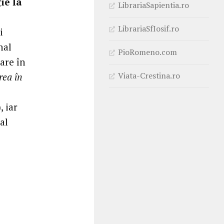
ie la
LibrariaSapientia.ro
LibrariaSfIosif.ro
i
nal
PioRomeno.com
are în
Viata-Crestina.ro
rea în
, iar
al