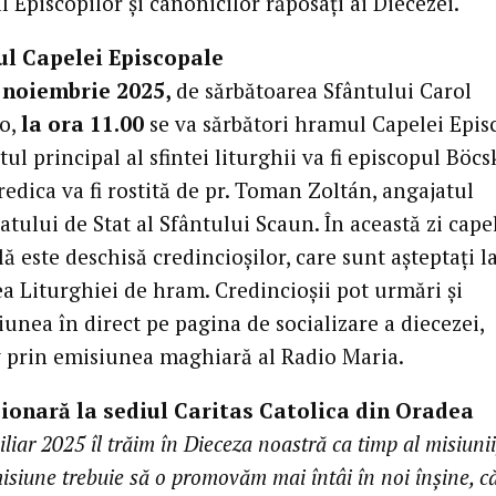
l Episcopilor și canonicilor răposați ai Diecezei.
ul Capelei Episcopale
4 noiembrie 2025,
de sărbătoarea Sfântului Carol
o,
la ora 11.00
se va sărbători hramul Capelei Epis
ul principal al sfintei liturghii va fi episcopul Böcs
redica va fi rostită de pr. Toman Zoltán, angajatul
atului de Stat al Sfântului Scaun. În această zi cape
ă este deschisă credincioșilor, care sunt așteptați l
ea Liturghiei de hram. Credincioșii pot urmări și
unea în direct pe pagina de socializare a diecezei,
v prin emisiunea maghiară al Radio Maria.
ionară la sediul Caritas Catolica din Oradea
liar 2025 îl trăim în Dieceza noastră ca timp al misiunii
isiune trebuie să o promovăm mai întâi în noi înșine, 