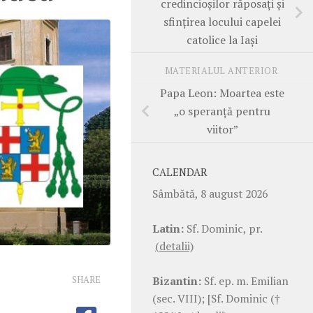
credincioșilor răposați și
sfințirea locului capelei
catolice la Iași
MATERIALUL ANTERIOR
Papa Leon: Moartea este
„o speranță pentru
viitor”
CALENDAR
Sâmbătă, 8 august 2026
Latin:
Sf. Dominic, pr.
(detalii)
Bizantin:
Sf. ep. m. Emilian
SHARE
(sec. VIII); [Sf. Dominic (†