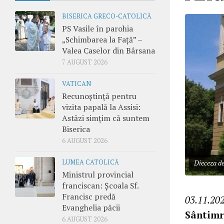
BISERICA GRECO-CATOLICĂ
PS Vasile în parohia
„Schimbarea la Față” –
Valea Caselor din Bârsana
7 AUGUST 2026
VATICAN
Recunoștință pentru
vizita papală la Assisi:
Astăzi simțim că suntem
Biserica
6 AUGUST 2026
LUMEA CATOLICĂ
Dieceza d
Ministrul provincial
franciscan: Școala Sf.
Francisc predă
03.11.202
Evanghelia păcii
Sântim
6 AUGUST 2026