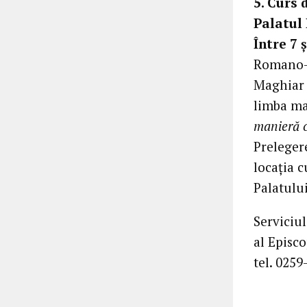
5. Curs 
Palatul
Între 7 
Romano-C
Maghiar 
limba ma
manieră c
Prelegere
locația c
Palatului
Serviciul
al Episc
tel. 025