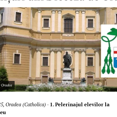
e Oradea
5, Oradea (Catholica)
-
1. Pelerinajul elevilor la
reu