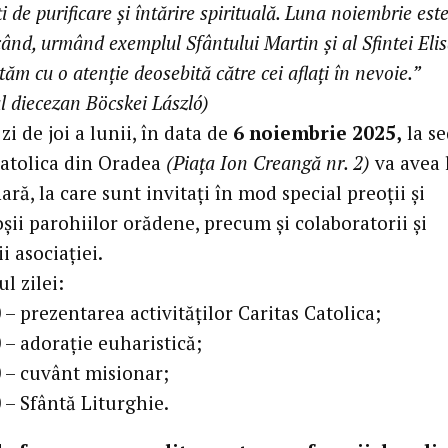
ți de purificare și întărire spirituală. Luna noiembrie est
 când, urmând exemplul Sfântului Martin și al Sfintei Eli
ăm cu o atenție deosebită către cei aflați în nevoie.”
l diecezan Böcskei László)
zi de joi a lunii, în data de
6 noiembrie 2025,
la se
Catolica din Oradea
(Piața Ion Creangă nr. 2)
va avea 
ară, la care sunt invitați în mod special preoții și
șii parohiilor orădene, precum și colaboratorii și
i asociației.
l zilei:
 – prezentarea activităților Caritas Catolica;
 – adorație euharistică;
0 – cuvânt misionar;
 – Sfântă Liturghie.