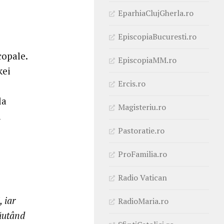
EparhiaClujGherla.ro
EpiscopiaBucuresti.ro
copale.
EpiscopiaMM.ro
kei
Ercis.ro
la
Magisteriu.ro
a
Pastoratie.ro
ProFamilia.ro
Radio Vatican
, iar
RadioMaria.ro
căutând