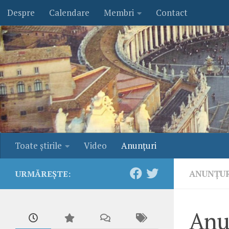
Despre
Calendare
Membri
Contact
Skip to content
Toate ştirile
Video
Anunţuri
ANUNŢU
URMĂREȘTE:
Anu