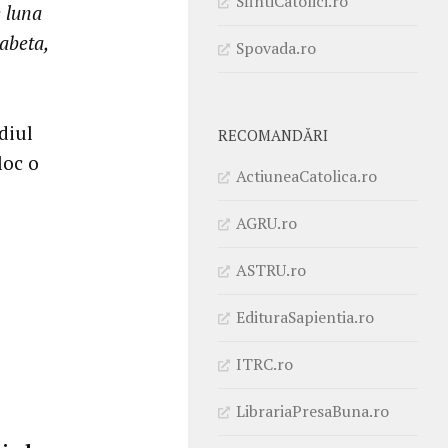
SfintiCatolici.ro
e luna
sabeta,
Spovada.ro
diul
RECOMANDĂRI
loc o
ActiuneaCatolica.ro
AGRU.ro
ASTRU.ro
EdituraSapientia.ro
ITRC.ro
LibrariaPresaBuna.ro