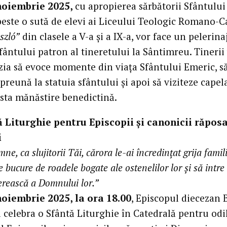
 noiembrie 2025,
cu apropierea sărbătorii Sfântului
peste o sută de elevi ai Liceului Teologic Romano-C
szló”
din clasele a V-a și a IX-a, vor face un pelerina
fântului patron al tineretului la Sântimreu. Tinerii
zia să evoce momente din viața Sfântului Emeric, să
reună la statuia sfântului și apoi să viziteze capel
osta mănăstire benedictină.
ă Liturghie pentru Episcopii și canonicii răposa
i
e, ca slujitorii Tăi, cărora le-ai încredințat grija famili
e bucure de roadele bogate ale ostenelilor lor și să intre
erească a Domnului lor.”
noiembrie 2025, la ora 18.00
, Episcopul diecezan 
a celebra o Sfântă Liturghie în Catedrală pentru od