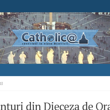
RI
nțuri din Dieceza de Or