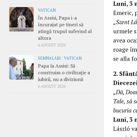
Luni, 3
VATICAN
Emeric, 
În Assisi, Papa i-a
„Szent Lá
încurajat pe tineri să
urmele s
atingă trupul suferind al
altora
avea oca
6 AUGUST 2026
roage împ
se afla f
SEMNALĂRI
/
VATICAN
Papa la Assisi: Să
construim o civilizație a
2. Sfânt
iubirii, nu a diviziunii
Dieceze
6 AUGUST 2026
„Dă, Doamn
Tale, să s
bucuria c
Luni, 3 
László v