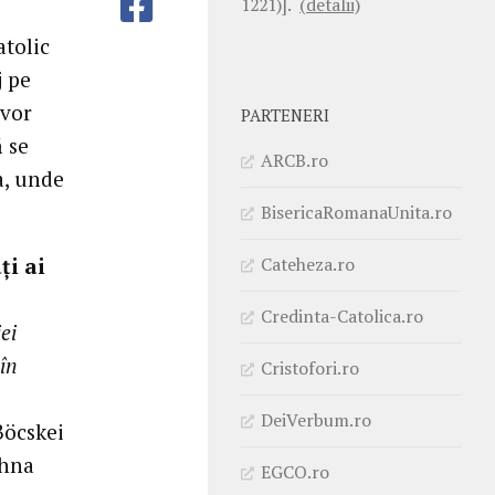
1221)].
(detalii)
atolic
j pe
 vor
PARTENERI
 se
ARCB.ro
a, unde
BisericaRomanaUnita.ro
Cateheza.ro
ți ai
Credinta-Catolica.ro
ei
 în
Cristofori.ro
DeiVerbum.ro
Böcskei
ihna
EGCO.ro